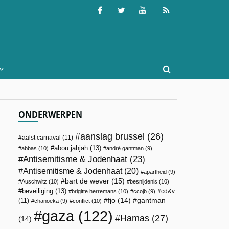
ONDERWERPEN
aanslag brussel
(26)
aalst carnaval
(11)
abou jahjah
(13)
abbas
(10)
andré gantman
(9)
Antisemitisme & Jodenhaat
(23)
Antisemitisme & Jodenhaat
(20)
apartheid
(9)
bart de wever
(15)
Auschwitz
(10)
besnijdenis
(10)
beveiliging
(13)
cd&v
brigitte herremans
(10)
ccojb
(9)
fjo
(14)
gantman
(11)
chanoeka
(9)
conflict
(10)
gaza
(122)
Hamas
(27)
(14)