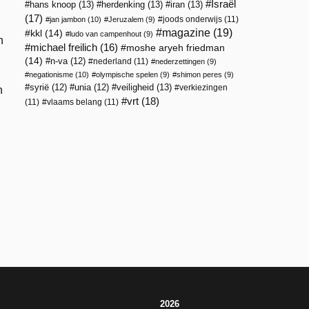
Israël
hans knoop
(13)
herdenking
(13)
iran
(13)
(17)
joods onderwijs
(11)
jan jambon
(10)
Jeruzalem
(9)
magazine
(19)
kkl
(14)
ludo van campenhout
(9)
n
michael freilich
(16)
moshe aryeh friedman
(14)
n-va
(12)
nederland
(11)
nederzettingen
(9)
negationisme
(10)
olympische spelen
(9)
shimon peres
(9)
veiligheid
(13)
syrië
(12)
unia
(12)
verkiezingen
n
vrt
(18)
(11)
vlaams belang
(11)
2026