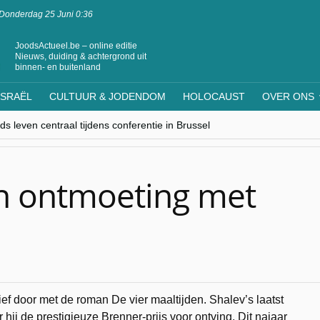
Donderdag 25 Juni 0:36
JoodsActueel.be – online editie
Nieuws, duiding & achtergrond uit
binnen- en buitenland
ISRAËL
CULTUUR & JODENDOM
HOLOCAUST
OVER ONS
s leven centraal tijdens conferentie in Brussel
ere Westen minderheden begrijpt”, Jinnih Beels (Vooruit)
rassing van Oost-Europa
laagdenbank”
nwerking met Mishpacha voor kosher travel en simchas wereldwijd
n ontmoeting met
tief door met de roman De vier maaltijden. Shalev’s laatst
ij de prestigieuze Brenner-prijs voor ontving. Dit najaar