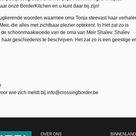
naar onze BorderKitchen en u kunt daar bij zijn!
terugkerende woorden waarmee oma Tonja steevast haar verhale
eir, die alles met zichtbaar plezier optekent. In Het zat zo is
 en de schoonmaakwoede van de oma van Meir Shalev. Shalev
en haar geschiedenis te beschrijven. Het zat zo is een geestige e
e
s voor wie zich meldt bij info@crossingborder.be
OVER ONS
BINNENLAND