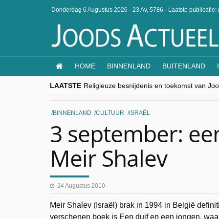
Donderdag 6 Augustus 2026
·
23 Av, 5786
·
Laatste publicatie:
HOME
BINNENLAND
BUITENLAND
LAATSTE
Religieuze besnijdenis en toekomst van Jood
“Besnijdenisdebat toont hoe moeilijk seculi
CITYTRIP | ROEMENIË – Boekarest: de ver
“Vandaag zit elke Jood in België op de bek
BINNENLAND
CULTUUR
ISRAËL
goKosher lanceert nieuwe website en same
3 september: ee
Meir Shalev
24 Augustus 2010
Meir Shalev (Israël) brak in 1994 in België defini
verschenen boek is Een duif en een jongen, waar h