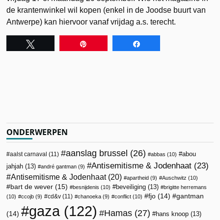
de krantenwinkel wil kopen (enkel in de Joodse buurt van
Antwerpe) kan hiervoor vanaf vrijdag a.s. terecht.
Tweet
Pin
Share
ONDERWERPEN
aanslag brussel
(26)
abou
aalst carnaval
(11)
abbas
(10)
Antisemitisme & Jodenhaat
(23)
jahjah
(13)
andré gantman
(9)
Antisemitisme & Jodenhaat
(20)
apartheid
(9)
Auschwitz
(10)
bart de wever
(15)
beveiliging
(13)
besnijdenis
(10)
brigitte herremans
fjo
(14)
gantman
cd&v
(11)
(10)
ccojb
(9)
chanoeka
(9)
conflict
(10)
gaza
(122)
Hamas
(27)
(14)
hans knoop
(13)