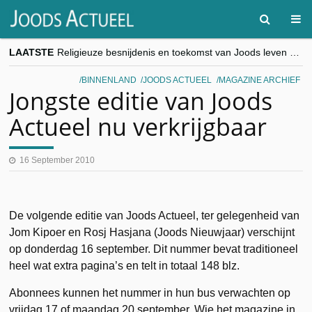
LAATSTE
Religieuze besnijdenis en toekomst van Joods leven centraal tijdens conferentie in Brussel
“Besnijdenisdebat toont hoe moeilijk seculiere Westen minderheden begrijpt”, Jinnih Beels (Vooruit)
CITYTRIP | ROEMENIË – Boekarest: de verrassing van Oost-Europa
BINNENLAND
JOODS ACTUEEL
MAGAZINE ARCHIEF
“Vandaag zit elke Jood in België op de beklaagdenbank”
Jongste editie van Joods
goKosher lanceert nieuwe website en samenwerking met Mishpacha voor kosher travel en simchas wereldwijd
Actueel nu verkrijgbaar
16 September 2010
De volgende editie van Joods Actueel, ter gelegenheid van
Jom Kipoer en Rosj Hasjana (Joods Nieuwjaar) verschijnt
op donderdag 16 september. Dit nummer bevat traditioneel
heel wat extra pagina’s en telt in totaal 148 blz.
Abonnees kunnen het nummer in hun bus verwachten op
vrijdag 17 of maandag 20 september. Wie het magazine in