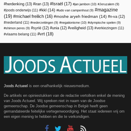
Israël
(17)
herdenking
(13)
iran
(13)
jan jambon
(10)
Jeruzalem
(9)
magazine
kkl
(14)
joods onderwijs
(11)
ludo van campenhout
(9)
(19)
michael freilich
(16)
moshe aryeh friedman
(14)
n-va
(12)
nederland
(11)
nederzettingen
(9)
negationisme
(10)
olympische spelen
(9)
veiligheid
(13)
syrië
(12)
unia
(12)
verkiezingen
(11)
shimon peres
(9)
vrt
(18)
vlaams belang
(11)
Joods Actueel
is een onafhankelijk nieuwsmedium.
De artikels en opiniestukken van de redactie vertolken enkel de mening
van Joods Actueel. Wij spreken niet in naam van de Joodse
gemeenschap. De Joodse gemeenschap in België heeft geen
gemandateerde feitelijke vertegenwoordiging. Het staat iedereen vrij om
een eigen mening te hebben en die te verkondigen.