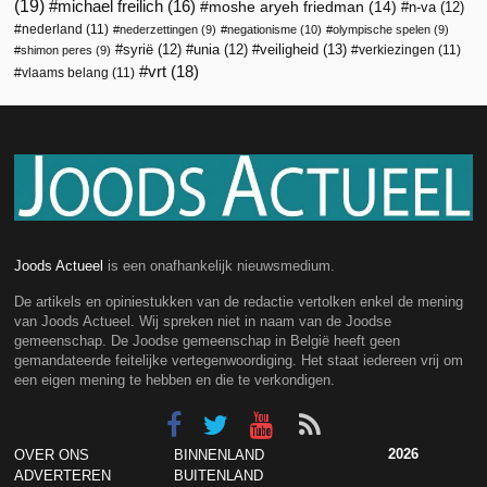
(19)
michael freilich
(16)
moshe aryeh friedman
(14)
n-va
(12)
nederland
(11)
nederzettingen
(9)
negationisme
(10)
olympische spelen
(9)
veiligheid
(13)
syrië
(12)
unia
(12)
verkiezingen
(11)
shimon peres
(9)
vrt
(18)
vlaams belang
(11)
Joods Actueel
is een onafhankelijk nieuwsmedium.
De artikels en opiniestukken van de redactie vertolken enkel de mening
van Joods Actueel. Wij spreken niet in naam van de Joodse
gemeenschap. De Joodse gemeenschap in België heeft geen
gemandateerde feitelijke vertegenwoordiging. Het staat iedereen vrij om
een eigen mening te hebben en die te verkondigen.
2026
OVER ONS
BINNENLAND
ADVERTEREN
BUITENLAND