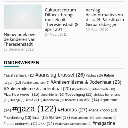
Cultuurcentrum
Verslag
Dilbeek brengt
desinformatieavon
muziek uit
d Israël-Palestina in
Theresienstadt (8
Geraardsbergen
april 2011)
19 Maart 2010
Nieuw boek over
24 Maart 2011
de kinderen van
Theresienstadt
17 December 2012
ONDERWERPEN
aanslag brussel
(26)
abou
aalst carnaval
(11)
abbas
(10)
Antisemitisme & Jodenhaat
(23)
jahjah
(13)
andré gantman
(9)
Antisemitisme & Jodenhaat
(20)
apartheid
(9)
Auschwitz
(10)
bart de wever
(15)
beveiliging
(13)
besnijdenis
(10)
brigitte herremans
fjo
(14)
gantman
cd&v
(11)
(10)
ccojb
(9)
chanoeka
(9)
conflict
(10)
gaza
(122)
Hamas
(27)
(14)
hans knoop
(13)
Israël
(17)
herdenking
(13)
iran
(13)
jan jambon
(10)
Jeruzalem
(9)
magazine
kkl
(14)
joods onderwijs
(11)
ludo van campenhout
(9)