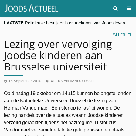
LAATSTE
Religieuze besnijdenis en toekomst van Joods leven centraal tijdens conferentie in Brussel
“Besnijdenisdebat toont hoe moeilijk seculiere Westen minderheden begrijpt”, Jinnih Beels (Vooruit)
CITYTRIP | ROEMENIË – Boekarest: de verrassing van Oost-Europa
ALLERLEI
“Vandaag zit elke Jood in België op de beklaagdenbank”
Lezing over vervolging
goKosher lanceert nieuwe website en samenwerking met Mishpacha voor kosher travel en simchas wereldwijd
Joodse kinderen aan
Brusselse universiteit
16 September 2010
HERMAN VANDORMAEL
Op dinsdag 19 oktober om 14u15 kunnen belangstellenden
aan de Katholieke Universiteit Brussel de lezing van
Herman Vandormael “Een ster op je jas” bijwonen. De
lezing handelt over de situaties waarin Joodse kinderen
verzeild geraakten tijdens het naziregime. Historicus
Vandormael verzamelde talrijke getuigenissen en plaatst