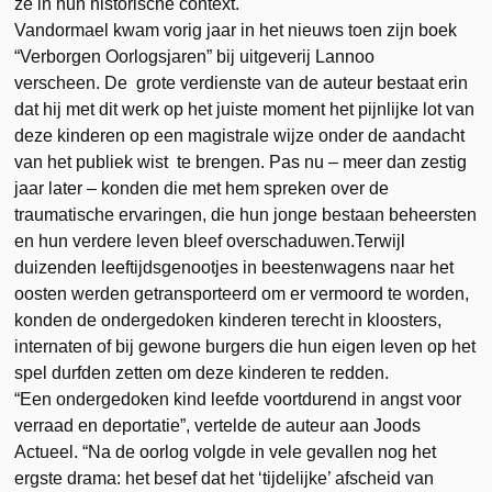
ze in hun historische context.
Vandormael kwam vorig jaar in het nieuws toen zijn boek
“Verborgen Oorlogsjaren” bij uitgeverij Lannoo
verscheen. De grote verdienste van de auteur bestaat erin
dat hij met dit werk op het juiste moment het pijnlijke lot van
deze kinderen op een magistrale wijze onder de aandacht
van het publiek wist te brengen. Pas nu – meer dan zestig
jaar later – konden die met hem spreken over de
traumatische ervaringen, die hun jonge bestaan beheersten
en hun verdere leven bleef overschaduwen.Terwijl
duizenden leeftijdsgenootjes in beestenwagens naar het
oosten werden getransporteerd om er vermoord te worden,
konden de ondergedoken kinderen terecht in kloosters,
internaten of bij gewone burgers die hun eigen leven op het
spel durfden zetten om deze kinderen te redden.
“Een ondergedoken kind leefde voortdurend in angst voor
verraad en deportatie”, vertelde de auteur aan Joods
Actueel. “Na de oorlog volgde in vele gevallen nog het
ergste drama: het besef dat het ‘tijdelijke’ afscheid van