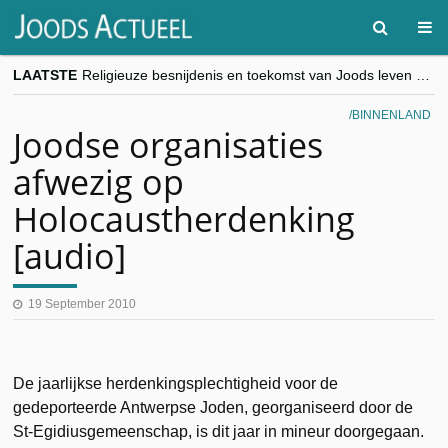
LAATSTE
Religieuze besnijdenis en toekomst van Joods leven centraal tijdens conferentie in Brussel
“Besnijdenisdebat toont hoe moeilijk seculiere Westen minderheden begrijpt”, Jinnih Beels (Vooruit)
CITYTRIP | ROEMENIË – Boekarest: de verrassing van Oost-Europa
BINNENLAND
“Vandaag zit elke Jood in België op de beklaagdenbank”
Joodse organisaties
goKosher lanceert nieuwe website en samenwerking met Mishpacha voor kosher travel en simchas wereldwijd
afwezig op
Holocaustherdenking
[audio]
19 September 2010
De jaarlijkse herdenkingsplechtigheid voor de
gedeporteerde Antwerpse Joden, georganiseerd door de
St-Egidiusgemeenschap, is dit jaar in mineur doorgegaan.