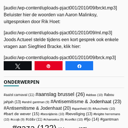
[audio:/wp-content/uploads-pjact001/2010/09/brckt.mp3]
Beluister hier de woorden van Aaron Malinksy,
uitgesproken door Rik Hoet:
[audio:/wp-content/uploads-pjact001/2010/09/ml.mp3]
Joods Actueel stelde tijdens een kort gesprek ook enkele
vragen aan Siegfried Bracke, klik hier:
[audio:/wp-content/uploads-pjact001/2010/09/brck.mp3]
Tweet
Pin
Share
ONDERWERPEN
aanslag brussel
(26)
abou
aalst carnaval
(11)
abbas
(10)
Antisemitisme & Jodenhaat
(23)
jahjah
(13)
andré gantman
(9)
Antisemitisme & Jodenhaat
(20)
apartheid
(9)
Auschwitz
(10)
bart de wever
(15)
beveiliging
(13)
besnijdenis
(10)
brigitte herremans
fjo
(14)
gantman
cd&v
(11)
(10)
ccojb
(9)
chanoeka
(9)
conflict
(10)
gaza
(122)