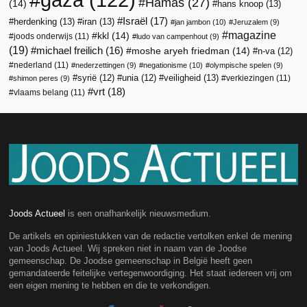
Hamas
(27)
(14)
hans knoop
(13)
Israël
(17)
herdenking
(13)
iran
(13)
jan jambon
(10)
Jeruzalem
(9)
magazine
kkl
(14)
joods onderwijs
(11)
ludo van campenhout
(9)
(19)
michael freilich
(16)
moshe aryeh friedman
(14)
n-va
(12)
nederland
(11)
nederzettingen
(9)
negationisme
(10)
olympische spelen
(9)
veiligheid
(13)
syrië
(12)
unia
(12)
verkiezingen
(11)
shimon peres
(9)
vrt
(18)
vlaams belang
(11)
Joods Actueel
is een onafhankelijk nieuwsmedium.
De artikels en opiniestukken van de redactie vertolken enkel de mening
van Joods Actueel. Wij spreken niet in naam van de Joodse
gemeenschap. De Joodse gemeenschap in België heeft geen
gemandateerde feitelijke vertegenwoordiging. Het staat iedereen vrij om
een eigen mening te hebben en die te verkondigen.