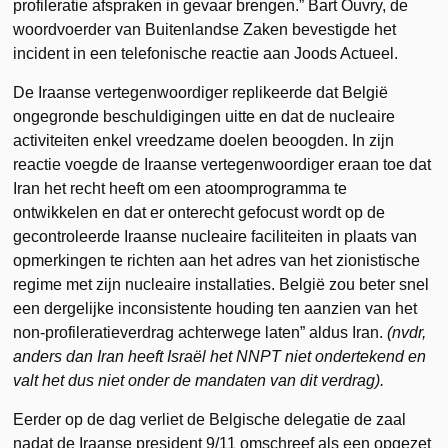
profileratie afspraken in gevaar brengen.” Bart Ouvry, de
woordvoerder van Buitenlandse Zaken bevestigde het
incident in een telefonische reactie aan Joods Actueel.
De Iraanse vertegenwoordiger replikeerde dat België
ongegronde beschuldigingen uitte en dat de nucleaire
activiteiten enkel vreedzame doelen beoogden. In zijn
reactie voegde de Iraanse vertegenwoordiger eraan toe dat
Iran het recht heeft om een atoomprogramma te
ontwikkelen en dat er onterecht gefocust wordt op de
gecontroleerde Iraanse nucleaire faciliteiten in plaats van
opmerkingen te richten aan het adres van het zionistische
regime met zijn nucleaire installaties. België zou beter snel
een dergelijke inconsistente houding ten aanzien van het
non-profileratieverdrag achterwege laten” aldus Iran.
(nvdr,
anders dan Iran heeft Israël het NNPT niet ondertekend en
valt het dus niet onder de mandaten van dit verdrag).
Eerder op de dag verliet de Belgische delegatie de zaal
nadat de Iraanse president 9/11 omschreef als een opgezet