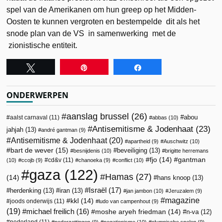
spel van de Amerikanen om hun greep op het Midden-
Oosten te kunnen vergroten en bestempelde dit als het
snode plan van de VS in samenwerking met de
zionistische entiteit.
Tweet
Pin
Share
ONDERWERPEN
aanslag brussel
(26)
abou
aalst carnaval
(11)
abbas
(10)
Antisemitisme & Jodenhaat
(23)
jahjah
(13)
andré gantman
(9)
Antisemitisme & Jodenhaat
(20)
apartheid
(9)
Auschwitz
(10)
bart de wever
(15)
beveiliging
(13)
besnijdenis
(10)
brigitte herremans
fjo
(14)
gantman
cd&v
(11)
(10)
ccojb
(9)
chanoeka
(9)
conflict
(10)
gaza
(122)
Hamas
(27)
(14)
hans knoop
(13)
Israël
(17)
herdenking
(13)
iran
(13)
jan jambon
(10)
Jeruzalem
(9)
magazine
kkl
(14)
joods onderwijs
(11)
ludo van campenhout
(9)
(19)
michael freilich
(16)
moshe aryeh friedman
(14)
n-va
(12)
nederland
(11)
nederzettingen
(9)
negationisme
(10)
olympische spelen
(9)