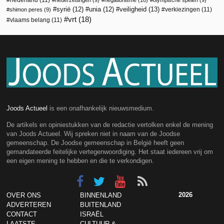
veiligheid
(13)
syrië
(12)
unia
(12)
verkiezingen
(11)
shimon peres
(9)
vrt
(18)
vlaams belang
(11)
Joods Actueel
is een onafhankelijk nieuwsmedium.
De artikels en opiniestukken van de redactie vertolken enkel de mening
van Joods Actueel. Wij spreken niet in naam van de Joodse
gemeenschap. De Joodse gemeenschap in België heeft geen
gemandateerde feitelijke vertegenwoordiging. Het staat iedereen vrij om
een eigen mening te hebben en die te verkondigen.
2026
OVER ONS
BINNENLAND
ADVERTEREN
BUITENLAND
CONTACT
ISRAËL
LAATSTE
CULTUUR &