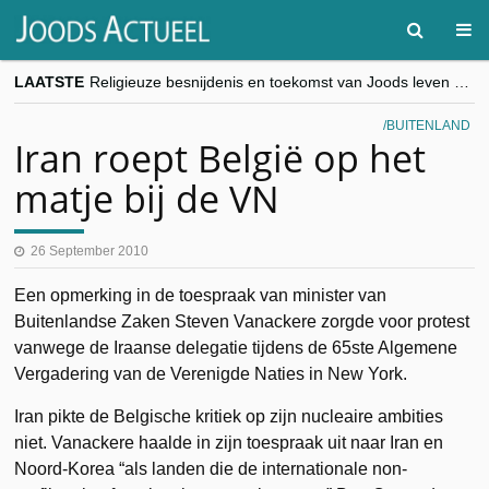
LAATSTE
Religieuze besnijdenis en toekomst van Joods leven centraal tijdens conferentie in Brussel
“Besnijdenisdebat toont hoe moeilijk seculiere Westen minderheden begrijpt”, Jinnih Beels (Vooruit)
CITYTRIP | ROEMENIË – Boekarest: de verrassing van Oost-Europa
BUITENLAND
“Vandaag zit elke Jood in België op de beklaagdenbank”
Iran roept België op het
goKosher lanceert nieuwe website en samenwerking met Mishpacha voor kosher travel en simchas wereldwijd
matje bij de VN
26 September 2010
Een opmerking in de toespraak van minister van
Buitenlandse Zaken Steven Vanackere zorgde voor protest
vanwege de Iraanse delegatie tijdens de 65ste Algemene
Vergadering van de Verenigde Naties in New York.
Iran pikte de Belgische kritiek op zijn nucleaire ambities
niet. Vanackere haalde in zijn toespraak uit naar Iran en
Noord-Korea “als landen die de internationale non-