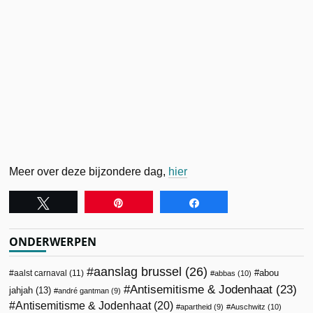
Meer over deze bijzondere dag,
hier
Tweet
Pin
Share
ONDERWERPEN
aanslag brussel
(26)
abou
aalst carnaval
(11)
abbas
(10)
Antisemitisme & Jodenhaat
(23)
jahjah
(13)
andré gantman
(9)
Antisemitisme & Jodenhaat
(20)
apartheid
(9)
Auschwitz
(10)