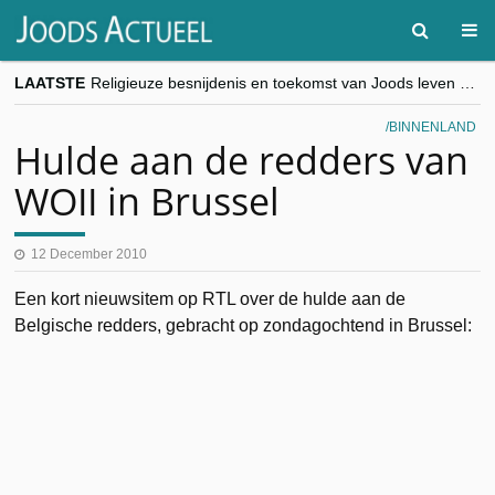
LAATSTE
Religieuze besnijdenis en toekomst van Joods leven centraal tijdens conferentie in Brussel
“Besnijdenisdebat toont hoe moeilijk seculiere Westen minderheden begrijpt”, Jinnih Beels (Vooruit)
CITYTRIP | ROEMENIË – Boekarest: de verrassing van Oost-Europa
BINNENLAND
“Vandaag zit elke Jood in België op de beklaagdenbank”
Hulde aan de redders van
goKosher lanceert nieuwe website en samenwerking met Mishpacha voor kosher travel en simchas wereldwijd
WOII in Brussel
12 December 2010
Een kort nieuwsitem op RTL over de hulde aan de
Belgische redders, gebracht op zondagochtend in Brussel: