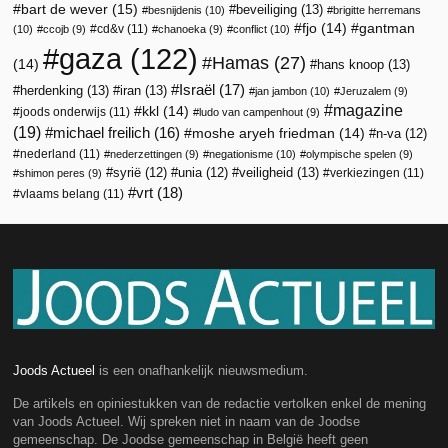
bart de wever
(15)
beveiliging
(13)
besnijdenis
(10)
brigitte herremans
fjo
(14)
gantman
cd&v
(11)
(10)
ccojb
(9)
chanoeka
(9)
conflict
(10)
gaza
(122)
Hamas
(27)
(14)
hans knoop
(13)
Israël
(17)
herdenking
(13)
iran
(13)
jan jambon
(10)
Jeruzalem
(9)
magazine
kkl
(14)
joods onderwijs
(11)
ludo van campenhout
(9)
(19)
michael freilich
(16)
moshe aryeh friedman
(14)
n-va
(12)
nederland
(11)
nederzettingen
(9)
negationisme
(10)
olympische spelen
(9)
veiligheid
(13)
syrië
(12)
unia
(12)
verkiezingen
(11)
shimon peres
(9)
vrt
(18)
vlaams belang
(11)
Joods Actueel
is een onafhankelijk nieuwsmedium.
De artikels en opiniestukken van de redactie vertolken enkel de mening
van Joods Actueel. Wij spreken niet in naam van de Joodse
gemeenschap. De Joodse gemeenschap in België heeft geen