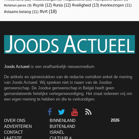
veiligheid
(13)
syrië
(12)
unia
(12)
verkiezingen
(11)
shimon peres
(9)
vrt
(18)
vlaams belang
(11)
Joods Actueel
is een onafhankelijk nieuwsmedium.
De artikels en opiniestukken van de redactie vertolken enkel de mening
van Joods Actueel. Wij spreken niet in naam van de Joodse
gemeenschap. De Joodse gemeenschap in België heeft geen
gemandateerde feitelijke vertegenwoordiging. Het staat iedereen vrij om
een eigen mening te hebben en die te verkondigen.
2026
OVER ONS
BINNENLAND
ADVERTEREN
BUITENLAND
CONTACT
ISRAËL
LAATSTE
CULTUUR &