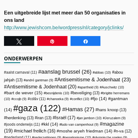
Een uitgebreide lijst met meer dan 50 organisaties in
ons land
http://www.jewishcom.be/wordpress/nl/category/jclinks/
Tweet
Pin
Share
ONDERWERPEN
aanslag brussel
(26)
abou
aalst carnaval
(11)
abbas
(10)
Antisemitisme & Jodenhaat
(23)
jahjah
(13)
andré gantman
(9)
Antisemitisme & Jodenhaat
(20)
apartheid
(9)
Auschwitz
(10)
bart de wever
(15)
beveiliging
(13)
besnijdenis
(10)
brigitte herremans
fjo
(14)
gantman
cd&v
(11)
(10)
ccojb
(9)
chanoeka
(9)
conflict
(10)
gaza
(122)
Hamas
(27)
(14)
hans knoop
(13)
Israël
(17)
herdenking
(13)
iran
(13)
jan jambon
(10)
Jeruzalem
(9)
magazine
kkl
(14)
joods onderwijs
(11)
ludo van campenhout
(9)
(19)
michael freilich
(16)
moshe aryeh friedman
(14)
n-va
(12)
nederland
(11)
nederzettingen
(9)
negationisme
(10)
olympische spelen
(9)