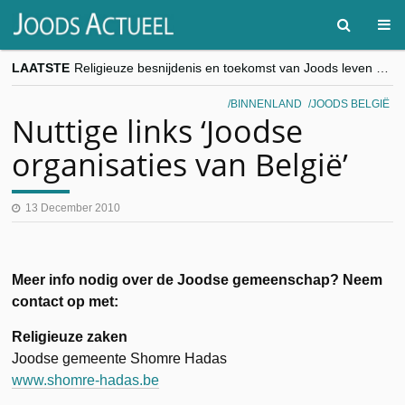
LAATSTE
Religieuze besnijdenis en toekomst van Joods leven centraal tijdens conferentie in Brussel
“Besnijdenisdebat toont hoe moeilijk seculiere Westen minderheden begrijpt”, Jinnih Beels (Vooruit)
CITYTRIP | ROEMENIË – Boekarest: de verrassing van Oost-Europa
BINNENLAND
JOODS BELGIË
“Vandaag zit elke Jood in België op de beklaagdenbank”
Nuttige links ‘Joodse
goKosher lanceert nieuwe website en samenwerking met Mishpacha voor kosher travel en simchas wereldwijd
organisaties van België’
13 December 2010
Meer info nodig over de Joodse gemeenschap? Neem
contact op met:
Religieuze zaken
Joodse gemeente Shomre Hadas
www.shomre-hadas.be