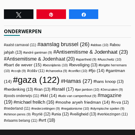
Tweet
Pin
Share
ONDERWERPEN
aanslag brussel
(26)
abou
aalst carnaval
(11)
abbas
(10)
Antisemitisme & Jodenhaat
(23)
jahjah
(13)
andré gantman
(9)
Antisemitisme & Jodenhaat
(20)
apartheid
(9)
Auschwitz
(10)
bart de wever
(15)
beveiliging
(13)
besnijdenis
(10)
brigitte herremans
fjo
(14)
gantman
cd&v
(11)
(10)
ccojb
(9)
chanoeka
(9)
conflict
(10)
gaza
(122)
Hamas
(27)
(14)
hans knoop
(13)
Israël
(17)
herdenking
(13)
iran
(13)
jan jambon
(10)
Jeruzalem
(9)
magazine
kkl
(14)
joods onderwijs
(11)
ludo van campenhout
(9)
(19)
michael freilich
(16)
moshe aryeh friedman
(14)
n-va
(12)
nederland
(11)
nederzettingen
(9)
negationisme
(10)
olympische spelen
(9)
veiligheid
(13)
syrië
(12)
unia
(12)
verkiezingen
(11)
shimon peres
(9)
vrt
(18)
vlaams belang
(11)