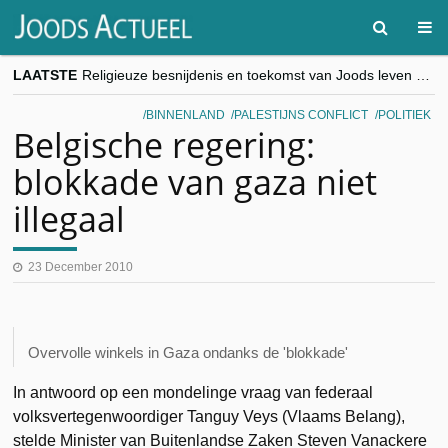
LAATSTE
Religieuze besnijdenis en toekomst van Joods leven centraal tijdens conferentie in Brussel
“Besnijdenisdebat toont hoe moeilijk seculiere Westen minderheden begrijpt”, Jinnih Beels (Vooruit)
CITYTRIP | ROEMENIË – Boekarest: de verrassing van Oost-Europa
BINNENLAND
PALESTIJNS CONFLICT
POLITIEK
“Vandaag zit elke Jood in België op de beklaagdenbank”
Belgische regering:
goKosher lanceert nieuwe website en samenwerking met Mishpacha voor kosher travel en simchas wereldwijd
blokkade van gaza niet
illegaal
23 December 2010
Overvolle winkels in Gaza ondanks de 'blokkade'
In antwoord op een mondelinge vraag van federaal
volksvertegenwoordiger Tanguy Veys (Vlaams Belang),
stelde Minister van Buitenlandse Zaken Steven Vanackere