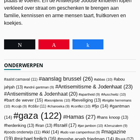
plaats te voeren. En de Antwerpse Joodse kinderen lopen
verkleed over straat om geschenken te brengen aan
familie, kennissen en arme mensen taart, fruitkorven en
koekjes.
Tweet
Pin
Share
ONDERWERPEN
aanslag brussel
(26)
abou
aalst carnaval
(11)
abbas
(10)
Antisemitisme & Jodenhaat
(23)
jahjah
(13)
andré gantman
(9)
Antisemitisme & Jodenhaat
(20)
apartheid
(9)
Auschwitz
(10)
bart de wever
(15)
beveiliging
(13)
besnijdenis
(10)
brigitte herremans
fjo
(14)
gantman
cd&v
(11)
(10)
ccojb
(9)
chanoeka
(9)
conflict
(10)
gaza
(122)
Hamas
(27)
(14)
hans knoop
(13)
Israël
(17)
herdenking
(13)
iran
(13)
jan jambon
(10)
Jeruzalem
(9)
magazine
kkl
(14)
joods onderwijs
(11)
ludo van campenhout
(9)
(19)
michael freilich
(16)
moshe aryeh friedman
(14)
n-va
(12)