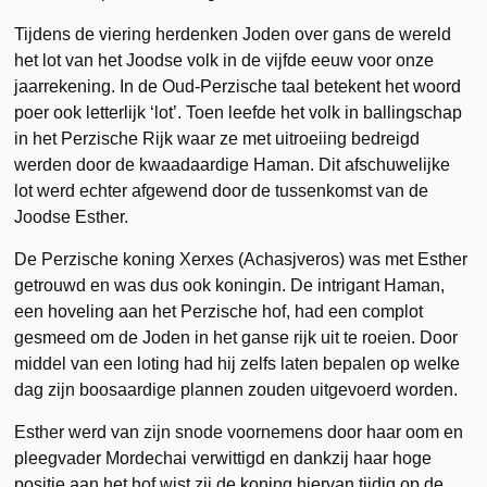
Tijdens de viering herdenken Joden over gans de wereld
het lot van het Joodse volk in de vijfde eeuw voor onze
jaarrekening. In de Oud-Perzische taal betekent het woord
poer ook letterlijk ‘lot’. Toen leefde het volk in ballingschap
in het Perzische Rijk waar ze met uitroeiing bedreigd
werden door de kwaadaardige Haman. Dit afschuwelijke
lot werd echter afgewend door de tussenkomst van de
Joodse Esther.
De Perzische koning Xerxes (Achasjveros) was met Esther
getrouwd en was dus ook koningin. De intrigant Haman,
een hoveling aan het Perzische hof, had een complot
gesmeed om de Joden in het ganse rijk uit te roeien. Door
middel van een loting had hij zelfs laten bepalen op welke
dag zijn boosaardige plannen zouden uitgevoerd worden.
Esther werd van zijn snode voornemens door haar oom en
pleegvader Mordechai verwittigd en dankzij haar hoge
positie aan het hof wist zij de koning hiervan tijdig op de