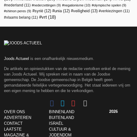
nederland
(11)
nederzettingen
(9)
negationisme
(10)
olympische spelen
(9)
veiligheid
(13)
syrië
(12)
unia
(12)
verkiezingen
(11)
shimon peres
(9)
vrt
(18)
vlaams belang
(11)
Joods Actueel
is een onafhankelijk nieuwsmedium.
De artikels en opiniestukken van de redactie vertolken enkel de mening
van Joods Actueel. Wij spreken niet in naam van de Joodse
gemeenschap. De Joodse gemeenschap in België heeft geen
gemandateerde feitelijke vertegenwoordiging. Het staat iedereen vrij om
een eigen mening te hebben en die te verkondigen.
2026
OVER ONS
BINNENLAND
ADVERTEREN
BUITENLAND
CONTACT
ISRAËL
LAATSTE
CULTUUR &
MAGAZINE &
JODENDOM