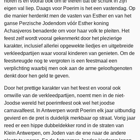
horen is en vooral ook om te vieren dat de schurk in zijn
eigen val liep. Daags voor Poerim is het een vastendag. Op
die manier herdenkt men de vasten van Esther en van het
ganse Perzische Jodendom vóór Esther koning
Achasjveros benaderde om voor haar volk te pleiten. Het
feest zelf wordt vooral gekenmerkt door het plezierige
karakter, inclusief allerlei opgewekte liedjes en uitgebreide
verkleedpartijen waar vooral kinderen van genieten. Om de
feestvreugde nog te vergroten is een feestmaal een
verplichting waarbij men ook aan de arme geloofsgenoten
denkt door hen geld te geven.
Door het prettige karakter van het feest en vooral ook
omwille van de verkleedpartijen, noemt men in de niet-
Joodse wereld het poerimfeest ook wel het joodse
carnavalfeest. In Antwerpen wordt Poerim elk jaar uitbundig
gevierd en de pret is duidelijk merkbaar op straat. Vorig jaar
reed er een hippe dubbeldekker rond in de straten van
Klein Antwerpen, om Joden van de ene naar de andere