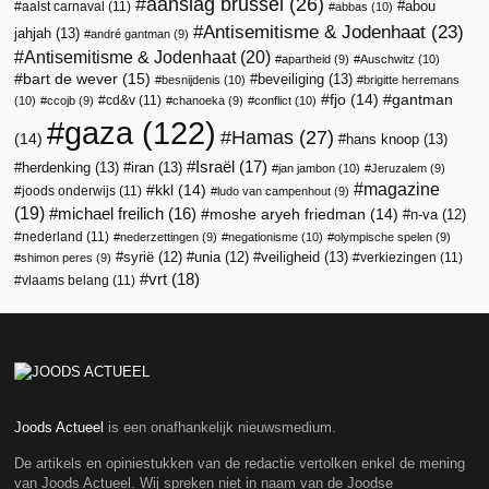
aanslag brussel
(26)
abou
aalst carnaval
(11)
abbas
(10)
Antisemitisme & Jodenhaat
(23)
jahjah
(13)
andré gantman
(9)
Antisemitisme & Jodenhaat
(20)
apartheid
(9)
Auschwitz
(10)
bart de wever
(15)
beveiliging
(13)
besnijdenis
(10)
brigitte herremans
fjo
(14)
gantman
cd&v
(11)
(10)
ccojb
(9)
chanoeka
(9)
conflict
(10)
gaza
(122)
Hamas
(27)
(14)
hans knoop
(13)
Israël
(17)
herdenking
(13)
iran
(13)
jan jambon
(10)
Jeruzalem
(9)
magazine
kkl
(14)
joods onderwijs
(11)
ludo van campenhout
(9)
(19)
michael freilich
(16)
moshe aryeh friedman
(14)
n-va
(12)
nederland
(11)
nederzettingen
(9)
negationisme
(10)
olympische spelen
(9)
veiligheid
(13)
syrië
(12)
unia
(12)
verkiezingen
(11)
shimon peres
(9)
vrt
(18)
vlaams belang
(11)
Joods Actueel
is een onafhankelijk nieuwsmedium.
De artikels en opiniestukken van de redactie vertolken enkel de mening
van Joods Actueel. Wij spreken niet in naam van de Joodse