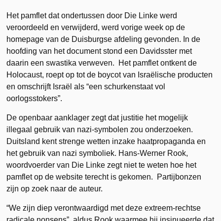
Het pamflet dat ondertussen door Die Linke werd
veroordeeld en verwijderd, werd vorige week op de
homepage van de Duisburgse afdeling gevonden. In de
hoofding van het document stond een Davidsster met
daarin een swastika verweven. Het pamflet ontkent de
Holocaust, roept op tot de boycot van Israëlische producten
en omschrijft Israël als “een schurkenstaat vol
oorlogsstokers”.
De openbaar aanklager zegt dat justitie het mogelijk
illegaal gebruik van nazi-symbolen zou onderzoeken.
Duitsland kent strenge wetten inzake haatpropaganda en
het gebruik van nazi symboliek. Hans-Werner Rook,
woordvoerder van Die Linke zegt niet te weten hoe het
pamflet op de website terecht is gekomen. Partijbonzen
zijn op zoek naar de auteur.
“We zijn diep verontwaardigd met deze extreem-rechtse
radicale nonsens”, aldus Rook waarmee hij insinueerde dat