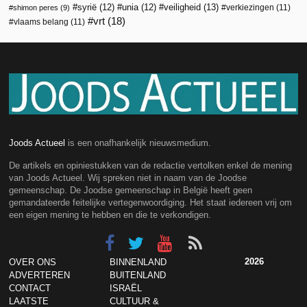
veiligheid
(13)
syrië
(12)
unia
(12)
verkiezingen
(11)
shimon peres
(9)
vrt
(18)
vlaams belang
(11)
Joods Actueel
is een onafhankelijk nieuwsmedium.
De artikels en opiniestukken van de redactie vertolken enkel de mening
van Joods Actueel. Wij spreken niet in naam van de Joodse
gemeenschap. De Joodse gemeenschap in België heeft geen
gemandateerde feitelijke vertegenwoordiging. Het staat iedereen vrij om
een eigen mening te hebben en die te verkondigen.
2026
OVER ONS
BINNENLAND
ADVERTEREN
BUITENLAND
CONTACT
ISRAËL
LAATSTE
CULTUUR &