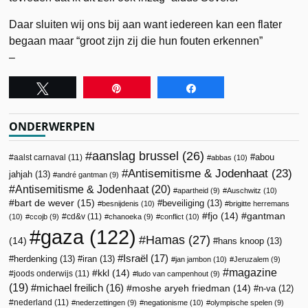
Daar sluiten wij ons bij aan want iedereen kan een flater
begaan maar “groot zijn zij die hun fouten erkennen”
–
Tweet
Pin
Share
ONDERWERPEN
aanslag brussel
(26)
abou
aalst carnaval
(11)
abbas
(10)
Antisemitisme & Jodenhaat
(23)
jahjah
(13)
andré gantman
(9)
Antisemitisme & Jodenhaat
(20)
apartheid
(9)
Auschwitz
(10)
bart de wever
(15)
beveiliging
(13)
besnijdenis
(10)
brigitte herremans
fjo
(14)
gantman
cd&v
(11)
(10)
ccojb
(9)
chanoeka
(9)
conflict
(10)
gaza
(122)
Hamas
(27)
(14)
hans knoop
(13)
Israël
(17)
herdenking
(13)
iran
(13)
jan jambon
(10)
Jeruzalem
(9)
magazine
kkl
(14)
joods onderwijs
(11)
ludo van campenhout
(9)
(19)
michael freilich
(16)
moshe aryeh friedman
(14)
n-va
(12)
nederland
(11)
nederzettingen
(9)
negationisme
(10)
olympische spelen
(9)