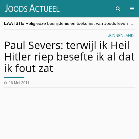
LAATSTE
Religieuze besnijdenis en toekomst van Joods leven centraal tijdens conferentie in Brussel
“Besnijdenisdebat toont hoe moeilijk seculiere Westen minderheden begrijpt”, Jinnih Beels (Vooruit)
CITYTRIP | ROEMENIË – Boekarest: de verrassing van Oost-Europa
BINNENLAND
“Vandaag zit elke Jood in België op de beklaagdenbank”
Paul Severs: terwijl ik Heil
goKosher lanceert nieuwe website en samenwerking met Mishpacha voor kosher travel en simchas wereldwijd
Hitler riep besefte ik al dat
ik fout zat
18 Mei 2011