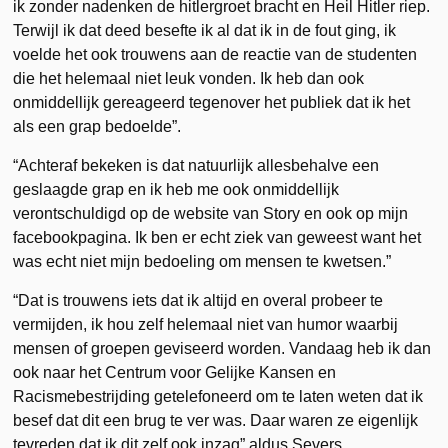
ik zonder nadenken de hitlergroet bracht en Heil Hitler riep.
Terwijl ik dat deed besefte ik al dat ik in de fout ging, ik
voelde het ook trouwens aan de reactie van de studenten
die het helemaal niet leuk vonden. Ik heb dan ook
onmiddellijk gereageerd tegenover het publiek dat ik het
als een grap bedoelde”.
“Achteraf bekeken is dat natuurlijk allesbehalve een
geslaagde grap en ik heb me ook onmiddellijk
verontschuldigd op de website van Story en ook op mijn
facebookpagina. Ik ben er echt ziek van geweest want het
was echt niet mijn bedoeling om mensen te kwetsen.”
“Dat is trouwens iets dat ik altijd en overal probeer te
vermijden, ik hou zelf helemaal niet van humor waarbij
mensen of groepen geviseerd worden. Vandaag heb ik dan
ook naar het Centrum voor Gelijke Kansen en
Racismebestrijding getelefoneerd om te laten weten dat ik
besef dat dit een brug te ver was. Daar waren ze eigenlijk
tevreden dat ik dit zelf ook inzag” aldus Severs.