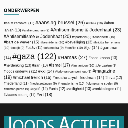
ONDERWERPEN
aanslag brussel
(26)
abou
aalst carnaval
(11)
abbas
(10)
Antisemitisme & Jodenhaat
(23)
jahjah
(13)
andré gantman
(9)
Antisemitisme & Jodenhaat
(20)
apartheid
(9)
Auschwitz
(10)
bart de wever
(15)
beveiliging
(13)
besnijdenis
(10)
brigitte herremans
fjo
(14)
gantman
cd&v
(11)
(10)
ccojb
(9)
chanoeka
(9)
conflict
(10)
gaza
(122)
Hamas
(27)
(14)
hans knoop
(13)
Israël
(17)
herdenking
(13)
iran
(13)
jan jambon
(10)
Jeruzalem
(9)
magazine
kkl
(14)
joods onderwijs
(11)
ludo van campenhout
(9)
(19)
michael freilich
(16)
moshe aryeh friedman
(14)
n-va
(12)
nederland
(11)
nederzettingen
(9)
negationisme
(10)
olympische spelen
(9)
veiligheid
(13)
syrië
(12)
unia
(12)
verkiezingen
(11)
shimon peres
(9)
vrt
(18)
vlaams belang
(11)