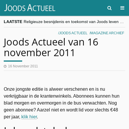
LAATSTE
Religieuze besnijdenis en toekomst van Joods leven centraal tijdens conferentie in Brussel
“Besnijdenisdebat toont hoe moeilijk seculiere Westen minderheden begrijpt”, Jinnih Beels (Vooruit)
CITYTRIP | ROEMENIË – Boekarest: de verrassing van Oost-Europa
JOODS ACTUEEL
MAGAZINE ARCHIEF
“Vandaag zit elke Jood in België op de beklaagdenbank”
Joods Actueel van 16
goKosher lanceert nieuwe website en samenwerking met Mishpacha voor kosher travel en simchas wereldwijd
november 2011
16 November 2011
Onze jongste editie is alweer verschenen en is nu
verkrijgbaar in de krantenwinkels. Abonnees kunnen hun
blad morgen en overmorgen in de bus verwachten. Nog
geen abonnee? Aarzel niet en wordt lid voor slechts €48
per jaar,
klik hier
.