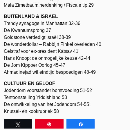
Mala Zimetbaum herdenking / Fiscale tip 29
BUITENLAND & ISRAEL
Trendy synagoge in Manhattan 32-36
De Kwantumsprong 37
Goldstone verdedigt Israël 38-39
De wonderdollar – Rabbijn Finkel overleden 40
Celstraf voor ex-president Katsav 41
Hans Knoop: de onmogelijke keuze 42-44
De Jom Kippoer Oorlog 45-47
Ahmadinejad wil eindtijd bespoedigen 48-49
CULTUUR EN GELOOF
Jodendom voorstander borstvoeding 51-52
Tentoonstelling Yiddishland 53
De ontwikkeling van het Jodendom 54-55
Knutsel- en kookrubriek 58
Tweet
Pin
Share