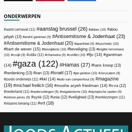
ONDERWERPEN
aanslag brussel
(26)
abou
aalst carnaval
(11)
abbas
(10)
Antisemitisme & Jodenhaat
(23)
jahjah
(13)
andré gantman
(9)
Antisemitisme & Jodenhaat
(20)
apartheid
(9)
Auschwitz
(10)
bart de wever
(15)
beveiliging
(13)
besnijdenis
(10)
brigitte herremans
fjo
(14)
gantman
cd&v
(11)
(10)
ccojb
(9)
chanoeka
(9)
conflict
(10)
gaza
(122)
Hamas
(27)
(14)
hans knoop
(13)
Israël
(17)
herdenking
(13)
iran
(13)
jan jambon
(10)
Jeruzalem
(9)
magazine
kkl
(14)
joods onderwijs
(11)
ludo van campenhout
(9)
(19)
michael freilich
(16)
moshe aryeh friedman
(14)
n-va
(12)
nederland
(11)
nederzettingen
(9)
negationisme
(10)
olympische spelen
(9)
veiligheid
(13)
syrië
(12)
unia
(12)
verkiezingen
(11)
shimon peres
(9)
vrt
(18)
vlaams belang
(11)