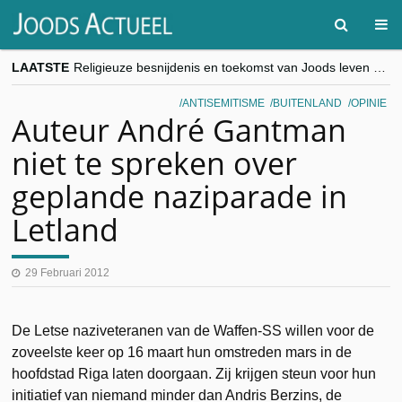
LAATSTE
Religieuze besnijdenis en toekomst van Joods leven centraal tijdens conferentie in Brussel
“Besnijdenisdebat toont hoe moeilijk seculiere Westen minderheden begrijpt”, Jinnih Beels (Vooruit)
CITYTRIP | ROEMENIË – Boekarest: de verrassing van Oost-Europa
ANTISEMITISME
BUITENLAND
OPINIE
“Vandaag zit elke Jood in België op de beklaagdenbank”
Auteur André Gantman
goKosher lanceert nieuwe website en samenwerking met Mishpacha voor kosher travel en simchas wereldwijd
niet te spreken over
geplande naziparade in
Letland
29 Februari 2012
De Letse naziveteranen van de Waffen-SS willen voor de
zoveelste keer op 16 maart hun omstreden mars in de
hoofdstad Riga laten doorgaan. Zij krijgen steun voor hun
initiatief van niemand minder dan Andris Berzins, de