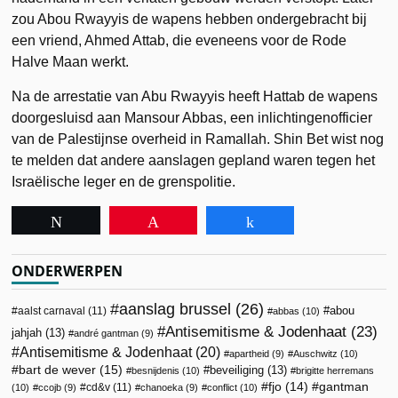
zou Abou Rwayyis de wapens hebben ondergebracht bij
een vriend, Ahmed Attab, die eveneens voor de Rode
Halve Maan werkt.
Na de arrestatie van Abu Rwayyis heeft Hattab de wapens
doorgesluisd aan Mansour Abbas, een inlichtingenofficier
van de Palestijnse overheid in Ramallah. Shin Bet wist nog
te melden dat andere aanslagen gepland waren tegen het
Israëlische leger en de grenspolitie.
Tweet
Pin
Share
ONDERWERPEN
aanslag brussel
(26)
abou
aalst carnaval
(11)
abbas
(10)
Antisemitisme & Jodenhaat
(23)
jahjah
(13)
andré gantman
(9)
Antisemitisme & Jodenhaat
(20)
apartheid
(9)
Auschwitz
(10)
bart de wever
(15)
beveiliging
(13)
besnijdenis
(10)
brigitte herremans
fjo
(14)
gantman
cd&v
(11)
(10)
ccojb
(9)
chanoeka
(9)
conflict
(10)