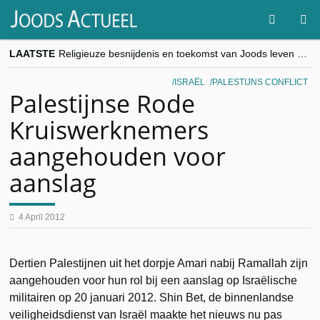
LAATSTE
Religieuze besnijdenis en toekomst van Joods leven centraal tijdens conferentie in Brussel
“Besnijdenisdebat toont hoe moeilijk seculiere Westen minderheden begrijpt”, Jinnih Beels (Vooruit)
CITYTRIP | ROEMENIË – Boekarest: de verrassing van Oost-Europa
ISRAËL
PALESTIJNS CONFLICT
“Vandaag zit elke Jood in België op de beklaagdenbank”
Palestijnse Rode
goKosher lanceert nieuwe website en samenwerking met Mishpacha voor kosher travel en simchas wereldwijd
Kruiswerknemers
aangehouden voor
aanslag
4 April 2012
Dertien Palestijnen uit het dorpje Amari nabij Ramallah zijn
aangehouden voor hun rol bij een aanslag op Israëlische
militairen op 20 januari 2012. Shin Bet, de binnenlandse
veiligheidsdienst van Israël maakte het nieuws nu pas