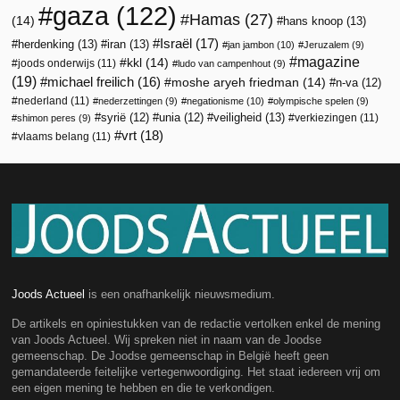
gaza
(122)
Hamas
(27)
(14)
hans knoop
(13)
Israël
(17)
herdenking
(13)
iran
(13)
jan jambon
(10)
Jeruzalem
(9)
magazine
kkl
(14)
joods onderwijs
(11)
ludo van campenhout
(9)
(19)
michael freilich
(16)
moshe aryeh friedman
(14)
n-va
(12)
nederland
(11)
nederzettingen
(9)
negationisme
(10)
olympische spelen
(9)
veiligheid
(13)
syrië
(12)
unia
(12)
verkiezingen
(11)
shimon peres
(9)
vrt
(18)
vlaams belang
(11)
Joods Actueel
is een onafhankelijk nieuwsmedium.
De artikels en opiniestukken van de redactie vertolken enkel de mening
van Joods Actueel. Wij spreken niet in naam van de Joodse
gemeenschap. De Joodse gemeenschap in België heeft geen
gemandateerde feitelijke vertegenwoordiging. Het staat iedereen vrij om
een eigen mening te hebben en die te verkondigen.