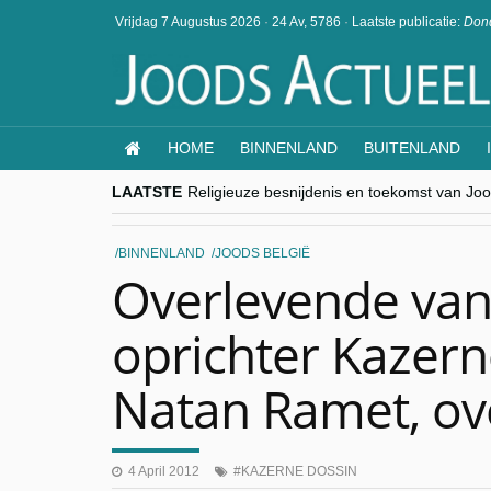
Vrijdag 7 Augustus 2026
·
24 Av, 5786
·
Laatste publicatie:
Dond
HOME
BINNENLAND
BUITENLAND
LAATSTE
Religieuze besnijdenis en toekomst van Jood
“Besnijdenisdebat toont hoe moeilijk seculi
CITYTRIP | ROEMENIË – Boekarest: de ver
“Vandaag zit elke Jood in België op de bek
BINNENLAND
JOODS BELGIË
goKosher lanceert nieuwe website en same
Overlevende van
oprichter Kazern
Natan Ramet, ov
4 April 2012
KAZERNE DOSSIN