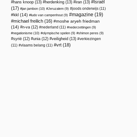
Israël
hans knoop
(13)
herdenking
(13)
iran
(13)
(17)
joods onderwijs
(11)
jan jambon
(10)
Jeruzalem
(9)
magazine
(19)
kkl
(14)
ludo van campenhout
(9)
michael freilich
(16)
moshe aryeh friedman
(14)
n-va
(12)
nederland
(11)
nederzettingen
(9)
negationisme
(10)
olympische spelen
(9)
shimon peres
(9)
veiligheid
(13)
syrië
(12)
unia
(12)
verkiezingen
vrt
(18)
(11)
vlaams belang
(11)