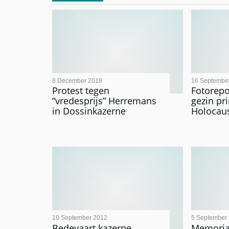
8 December 2019
16 Septembe
Protest tegen
Fotorepo
“vredesprijs” Herremans
gezin pr
in Dossinkazerne
Holoca
10 September 2012
5 September
Bedevaart kazerne
Memoria