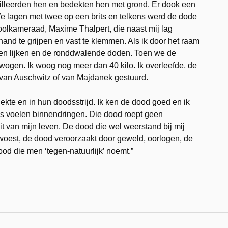
illeerden hen en bedekten hen met grond. Er dook een
We lagen met twee op een brits en telkens werd de dode
oolkameraad, Maxime Thalpert, die naast mij lag
 hand te grijpen en vast te klemmen. Als ik door het raam
pen lijken en de ronddwalende doden. Toen we de
wogen. Ik woog nog meer dan 40 kilo. Ik overleefde, de
an Auschwitz of van Majdanek gestuurd.
ekte en in hun doodsstrijd. Ik ken de dood goed en ik
s voelen binnendringen. Die dood roept geen
it van mijn leven. De dood die wel weerstand bij mij
erwoest, de dood veroorzaakt door geweld, oorlogen, de
d die men ‘tegen-natuurlijk’ noemt.”