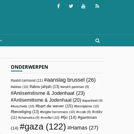
ONDERWERPEN
aanslag brussel
(26)
aalst carnaval
(11)
abou jahjah
(13)
abbas
(10)
andré gantman
(9)
Antisemitisme & Jodenhaat
(23)
Antisemitisme & Jodenhaat
(20)
apartheid
(9)
bart de wever
(15)
Auschwitz
(10)
besnijdenis
(10)
beveiliging
(13)
cd&v
brigitte herremans
(10)
ccojb
(9)
fjo
(14)
gantman
(11)
chanoeka
(9)
conflict
(10)
gaza
(122)
Hamas
(27)
(14)