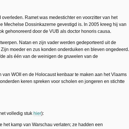
d overleden. Ramet was medestichter en voorzitter van het
e Mechelse Dossinkazerne gevestigd is. In 2005 kreeg hij van
j ook gehonoreerd door de VUB als doctor honoris causa.
twerpen. Natan en zijn vader werden gedeporteerd uit de
d. Zijn moeder en zus konden onderduiken en bleven ongedeerd.
efde als één van de weinigen de gruwelen van de
en van WOII en de Holocaust kenbaar te maken aan het Vlaams
 honderden keren spreken voor scholen en jongeren en stichtte
het volledig stuk
hier
):
e het kamp van Warschau verlaten; ze hadden een