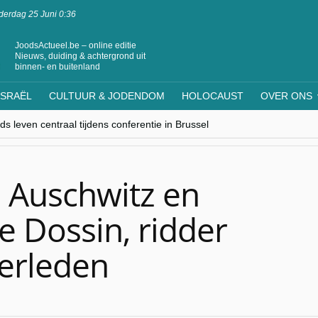
erdag 25 Juni 0:36
JoodsActueel.be – online editie
Nieuws, duiding & achtergrond uit
binnen- en buitenland
ISRAËL
CULTUUR & JODENDOM
HOLOCAUST
OVER ONS
s leven centraal tijdens conferentie in Brussel
ere Westen minderheden begrijpt”, Jinnih Beels (Vooruit)
rassing van Oost-Europa
laagdenbank”
nwerking met Mishpacha voor kosher travel en simchas wereldwijd
 Auschwitz en
e Dossin, ridder
erleden