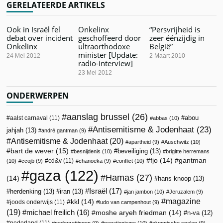
GERELATEERDE ARTIKELS
Ook in Israël fel
Onkelinx
“Persvrijheid is
debat over incident
geschoffeerd door
zeer éénzijdig in
Onkelinx
ultraorthodoxe
België”
minister [Update:
24 Mei 2012
2 Maart 2010
radio-interview]
23 Mei 2012
ONDERWERPEN
aanslag brussel
(26)
abou
aalst carnaval
(11)
abbas
(10)
Antisemitisme & Jodenhaat
(23)
jahjah
(13)
andré gantman
(9)
Antisemitisme & Jodenhaat
(20)
apartheid
(9)
Auschwitz
(10)
bart de wever
(15)
beveiliging
(13)
besnijdenis
(10)
brigitte herremans
fjo
(14)
gantman
cd&v
(11)
(10)
ccojb
(9)
chanoeka
(9)
conflict
(10)
gaza
(122)
Hamas
(27)
(14)
hans knoop
(13)
Israël
(17)
herdenking
(13)
iran
(13)
jan jambon
(10)
Jeruzalem
(9)
magazine
kkl
(14)
joods onderwijs
(11)
ludo van campenhout
(9)
(19)
michael freilich
(16)
moshe aryeh friedman
(14)
n-va
(12)
nederland
(11)
nederzettingen
(9)
negationisme
(10)
olympische spelen
(9)