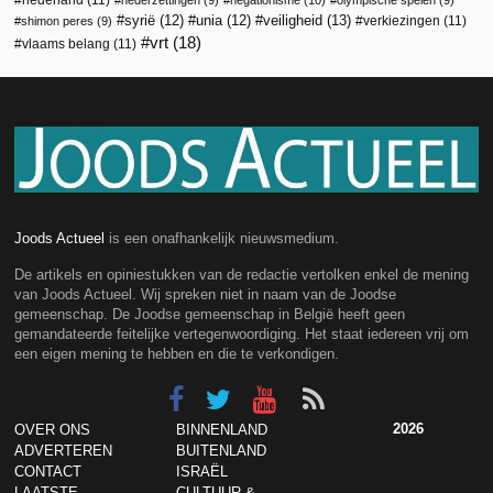
veiligheid
(13)
syrië
(12)
unia
(12)
verkiezingen
(11)
shimon peres
(9)
vrt
(18)
vlaams belang
(11)
Joods Actueel
is een onafhankelijk nieuwsmedium.
De artikels en opiniestukken van de redactie vertolken enkel de mening
van Joods Actueel. Wij spreken niet in naam van de Joodse
gemeenschap. De Joodse gemeenschap in België heeft geen
gemandateerde feitelijke vertegenwoordiging. Het staat iedereen vrij om
een eigen mening te hebben en die te verkondigen.
2026
OVER ONS
BINNENLAND
ADVERTEREN
BUITENLAND
CONTACT
ISRAËL
LAATSTE
CULTUUR &