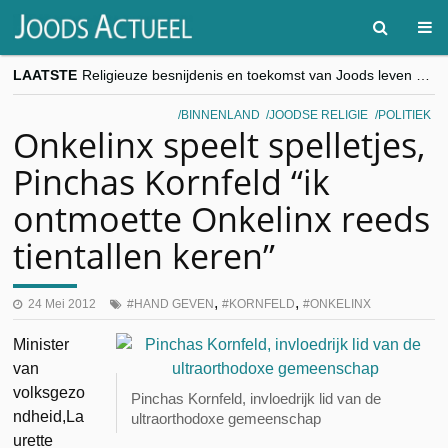
LAATSTE
Religieuze besnijdenis en toekomst van Joods leven centraal tijdens conferentie in Brussel
“Besnijdenisdebat toont hoe moeilijk seculiere Westen minderheden begrijpt”, Jinnih Beels (Vooruit)
CITYTRIP | ROEMENIË – Boekarest: de verrassing van Oost-Europa
BINNENLAND
JOODSE RELIGIE
POLITIEK
“Vandaag zit elke Jood in België op de beklaagdenbank”
Onkelinx speelt spelletjes,
goKosher lanceert nieuwe website en samenwerking met Mishpacha voor kosher travel en simchas wereldwijd
Pinchas Kornfeld “ik
ontmoette Onkelinx reeds
tientallen keren”
,
,
24 Mei 2012
HAND GEVEN
KORNFELD
ONKELINX
Minister
van
volksgezo
Pinchas Kornfeld, invloedrijk lid van de
ndheid,La
ultraorthodoxe gemeenschap
urette