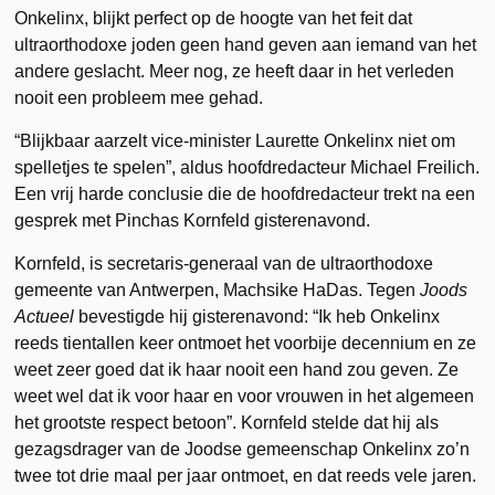
Onkelinx, blijkt perfect op de hoogte van het feit dat
ultraorthodoxe joden geen hand geven aan iemand van het
andere geslacht. Meer nog, ze heeft daar in het verleden
nooit een probleem mee gehad.
“Blijkbaar aarzelt vice-minister Laurette Onkelinx niet om
spelletjes te spelen”, aldus hoofdredacteur Michael Freilich.
Een vrij harde conclusie die de hoofdredacteur trekt na een
gesprek met Pinchas Kornfeld gisterenavond.
Kornfeld, is secretaris-generaal van de ultraorthodoxe
gemeente van Antwerpen, Machsike HaDas. Tegen
Joods
Actueel
bevestigde hij gisterenavond: “Ik heb Onkelinx
reeds tientallen keer ontmoet het voorbije decennium en ze
weet zeer goed dat ik haar nooit een hand zou geven. Ze
weet wel dat ik voor haar en voor vrouwen in het algemeen
het grootste respect betoon”. Kornfeld stelde dat hij als
gezagsdrager van de Joodse gemeenschap Onkelinx zo’n
twee tot drie maal per jaar ontmoet, en dat reeds vele jaren.