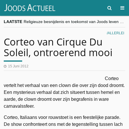
LAATSTE
Religieuze besnijdenis en toekomst van Joods leven centraal tijdens conferentie in Brussel
“Besnijdenisdebat toont hoe moeilijk seculiere Westen minderheden begrijpt”, Jinnih Beels (Vooruit)
CITYTRIP | ROEMENIË – Boekarest: de verrassing van Oost-Europa
ALLERLEI
“Vandaag zit elke Jood in België op de beklaagdenbank”
Corteo van Cirque Du
goKosher lanceert nieuwe website en samenwerking met Mishpacha voor kosher travel en simchas wereldwijd
Soleil, ontroerend mooi
15 Juni 2012
Corteo
vertelt het verhaal van een clown die over zijn dood droomt.
Een mysterieus verhaal dat zich situeert tussen hemel en
aarde, de clown droomt over zijn begrafenis in ware
carnavalssfeer.
Corteo, Italiaans voor rouwstoet is een feestelijke parade.
De show confronteert ons met de tegenstelling tussen lach