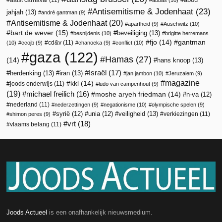
aalst carnaval
(11)
abbas
(10)
Antisemitisme & Jodenhaat
(23)
jahjah
(13)
andré gantman
(9)
Antisemitisme & Jodenhaat
(20)
apartheid
(9)
Auschwitz
(10)
bart de wever
(15)
beveiliging
(13)
besnijdenis
(10)
brigitte herremans
fjo
(14)
gantman
cd&v
(11)
(10)
ccojb
(9)
chanoeka
(9)
conflict
(10)
gaza
(122)
Hamas
(27)
(14)
hans knoop
(13)
Israël
(17)
herdenking
(13)
iran
(13)
jan jambon
(10)
Jeruzalem
(9)
magazine
kkl
(14)
joods onderwijs
(11)
ludo van campenhout
(9)
(19)
michael freilich
(16)
moshe aryeh friedman
(14)
n-va
(12)
nederland
(11)
nederzettingen
(9)
negationisme
(10)
olympische spelen
(9)
veiligheid
(13)
syrië
(12)
unia
(12)
verkiezingen
(11)
shimon peres
(9)
vrt
(18)
vlaams belang
(11)
Joods Actueel
is een onafhankelijk nieuwsmedium.