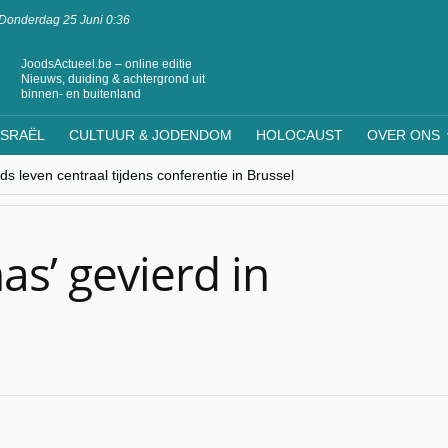
Donderdag 25 Juni 0:36
JoodsActueel.be – online editie
Nieuws, duiding & achtergrond uit
binnen- en buitenland
ISRAËL
CULTUUR & JODENDOM
HOLOCAUST
OVER ONS
s leven centraal tijdens conferentie in Brussel
ere Westen minderheden begrijpt”, Jinnih Beels (Vooruit)
rassing van Oost-Europa
laagdenbank”
nwerking met Mishpacha voor kosher travel en simchas wereldwijd
as’ gevierd in