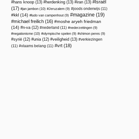
Israël
hans knoop
(13)
herdenking
(13)
iran
(13)
(17)
joods onderwijs
(11)
jan jambon
(10)
Jeruzalem
(9)
magazine
(19)
kkl
(14)
ludo van campenhout
(9)
michael freilich
(16)
moshe aryeh friedman
(14)
n-va
(12)
nederland
(11)
nederzettingen
(9)
negationisme
(10)
olympische spelen
(9)
shimon peres
(9)
veiligheid
(13)
syrië
(12)
unia
(12)
verkiezingen
vrt
(18)
(11)
vlaams belang
(11)