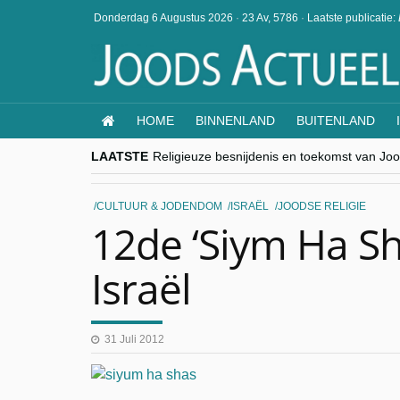
Donderdag 6 Augustus 2026
·
23 Av, 5786
·
Laatste publicatie:
HOME
BINNENLAND
BUITENLAND
LAATSTE
Religieuze besnijdenis en toekomst van Jood
“Besnijdenisdebat toont hoe moeilijk seculi
CITYTRIP | ROEMENIË – Boekarest: de ver
“Vandaag zit elke Jood in België op de bek
CULTUUR & JODENDOM
ISRAËL
JOODSE RELIGIE
goKosher lanceert nieuwe website en same
12de ‘Siym Ha Sh
Israël
31 Juli 2012