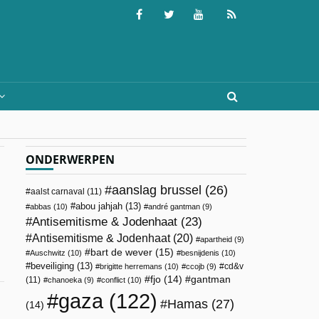
ONDERWERPEN
aanslag brussel
(26)
aalst carnaval
(11)
abou jahjah
(13)
abbas
(10)
andré gantman
(9)
Antisemitisme & Jodenhaat
(23)
Antisemitisme & Jodenhaat
(20)
apartheid
(9)
bart de wever
(15)
Auschwitz
(10)
besnijdenis
(10)
beveiliging
(13)
cd&v
brigitte herremans
(10)
ccojb
(9)
fjo
(14)
gantman
(11)
chanoeka
(9)
conflict
(10)
gaza
(122)
Hamas
(27)
(14)