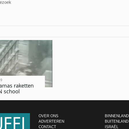
bezoek
09
amas raketten
N school
OVER ONS
BINNENLAND
ADVERTEREN
BUITENLAND
CONTACT
ISRAËL