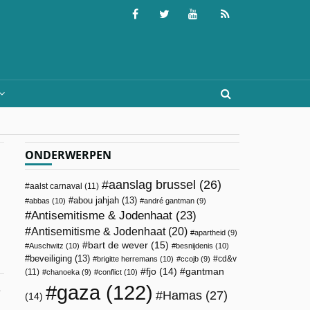
ONDERWERPEN
aanslag brussel
(26)
aalst carnaval
(11)
abou jahjah
(13)
abbas
(10)
andré gantman
(9)
Antisemitisme & Jodenhaat
(23)
Antisemitisme & Jodenhaat
(20)
apartheid
(9)
bart de wever
(15)
Auschwitz
(10)
besnijdenis
(10)
beveiliging
(13)
cd&v
brigitte herremans
(10)
ccojb
(9)
fjo
(14)
gantman
(11)
chanoeka
(9)
conflict
(10)
gaza
(122)
e
Hamas
(27)
(14)