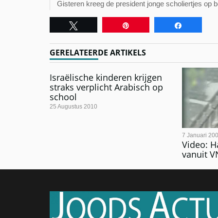
Gisteren kreeg de president jonge scholiertjes op 
Tweet
Pin
Share
GERELATEERDE ARTIKELS
Israëlische kinderen krijgen
straks verplicht Arabisch op
school
25 Augustus 2010
7 Januari 20
Video: H
vanuit V