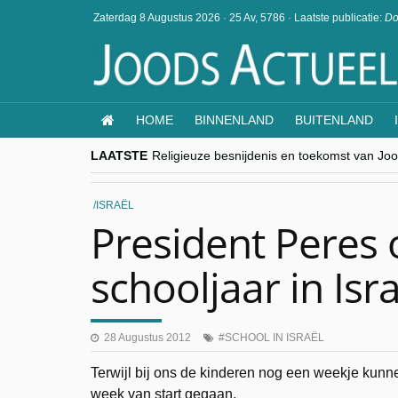
Zaterdag 8 Augustus 2026
·
25 Av, 5786
·
Laatste publicatie:
Do
HOME
BINNENLAND
BUITENLAND
LAATSTE
Religieuze besnijdenis en toekomst van Jood
“Besnijdenisdebat toont hoe moeilijk seculi
CITYTRIP | ROEMENIË – Boekarest: de ver
“Vandaag zit elke Jood in België op de bek
ISRAËL
goKosher lanceert nieuwe website en same
President Peres 
schooljaar in Isr
28 Augustus 2012
SCHOOL IN ISRAËL
Terwijl bij ons de kinderen nog een weekje kunne
week van start gegaan.