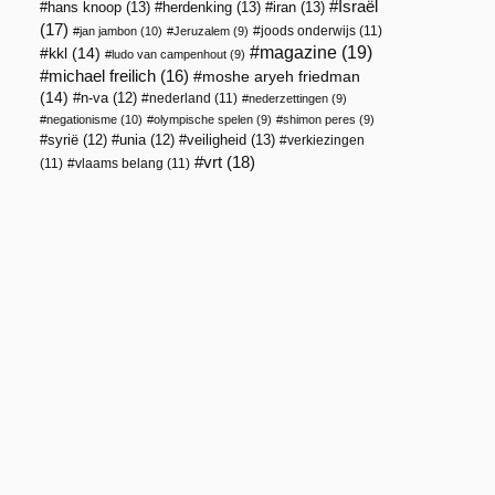
Israël
hans knoop
(13)
herdenking
(13)
iran
(13)
(17)
joods onderwijs
(11)
jan jambon
(10)
Jeruzalem
(9)
magazine
(19)
kkl
(14)
ludo van campenhout
(9)
michael freilich
(16)
moshe aryeh friedman
(14)
n-va
(12)
nederland
(11)
nederzettingen
(9)
negationisme
(10)
olympische spelen
(9)
shimon peres
(9)
veiligheid
(13)
syrië
(12)
unia
(12)
verkiezingen
vrt
(18)
(11)
vlaams belang
(11)