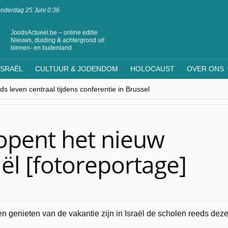
nderdag 25 Juni 0:36
JoodsActueel.be – online editie
Nieuws, duiding & achtergrond uit
binnen- en buitenland
ISRAËL
CULTUUR & JODENDOM
HOLOCAUST
OVER ONS
s leven centraal tijdens conferentie in Brussel
ere Westen minderheden begrijpt”, Jinnih Beels (Vooruit)
rassing van Oost-Europa
laagdenbank”
nwerking met Mishpacha voor kosher travel en simchas wereldwijd
opent het nieuw
aël [fotoreportage]
n genieten van de vakantie zijn in Israël de scholen reeds dez