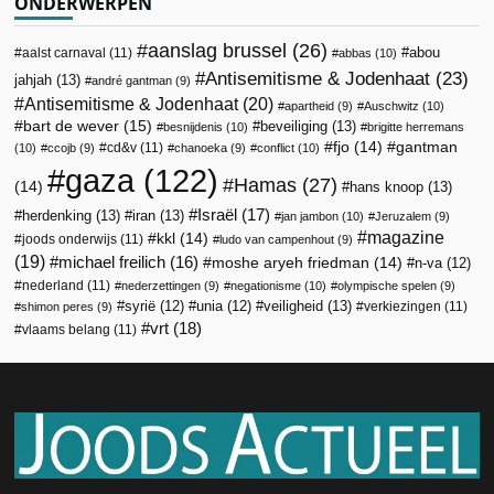
ONDERWERPEN
aanslag brussel
(26)
abou
aalst carnaval
(11)
abbas
(10)
Antisemitisme & Jodenhaat
(23)
jahjah
(13)
andré gantman
(9)
Antisemitisme & Jodenhaat
(20)
apartheid
(9)
Auschwitz
(10)
bart de wever
(15)
beveiliging
(13)
besnijdenis
(10)
brigitte herremans
fjo
(14)
gantman
cd&v
(11)
(10)
ccojb
(9)
chanoeka
(9)
conflict
(10)
gaza
(122)
Hamas
(27)
(14)
hans knoop
(13)
Israël
(17)
herdenking
(13)
iran
(13)
jan jambon
(10)
Jeruzalem
(9)
magazine
kkl
(14)
joods onderwijs
(11)
ludo van campenhout
(9)
(19)
michael freilich
(16)
moshe aryeh friedman
(14)
n-va
(12)
nederland
(11)
nederzettingen
(9)
negationisme
(10)
olympische spelen
(9)
veiligheid
(13)
syrië
(12)
unia
(12)
verkiezingen
(11)
shimon peres
(9)
vrt
(18)
vlaams belang
(11)