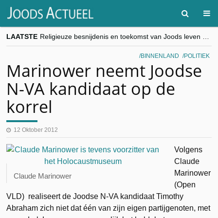
LAATSTE
Religieuze besnijdenis en toekomst van Joods leven centraal tijdens conferentie in Brussel
“Besnijdenisdebat toont hoe moeilijk seculiere Westen minderheden begrijpt”, Jinnih Beels (Vooruit)
CITYTRIP | ROEMENIË – Boekarest: de verrassing van Oost-Europa
BINNENLAND
POLITIEK
“Vandaag zit elke Jood in België op de beklaagdenbank”
Marinower neemt Joodse
goKosher lanceert nieuwe website en samenwerking met Mishpacha voor kosher travel en simchas wereldwijd
N-VA kandidaat op de
korrel
12 Oktober 2012
Volgens
Claude
Marinower
Claude Marinower
(Open
VLD) realiseert de Joodse N-VA kandidaat Timothy
Abraham zich niet dat één van zijn eigen partijgenoten, met