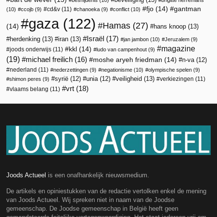
fjo
(14)
gantman
cd&v
(11)
(10)
ccojb
(9)
chanoeka
(9)
conflict
(10)
gaza
(122)
Hamas
(27)
(14)
hans knoop
(13)
Israël
(17)
herdenking
(13)
iran
(13)
jan jambon
(10)
Jeruzalem
(9)
magazine
kkl
(14)
joods onderwijs
(11)
ludo van campenhout
(9)
(19)
michael freilich
(16)
moshe aryeh friedman
(14)
n-va
(12)
nederland
(11)
nederzettingen
(9)
negationisme
(10)
olympische spelen
(9)
veiligheid
(13)
syrië
(12)
unia
(12)
verkiezingen
(11)
shimon peres
(9)
vrt
(18)
vlaams belang
(11)
Joods Actueel
is een onafhankelijk nieuwsmedium.
De artikels en opiniestukken van de redactie vertolken enkel de mening
van Joods Actueel. Wij spreken niet in naam van de Joodse
gemeenschap. De Joodse gemeenschap in België heeft geen