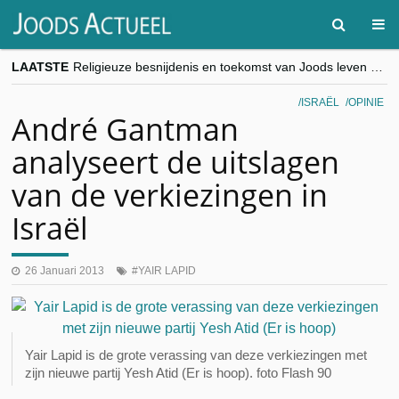
LAATSTE
Religieuze besnijdenis en toekomst van Joods leven centraal tijdens conferentie in Brussel
“Besnijdenisdebat toont hoe moeilijk seculiere Westen minderheden begrijpt”, Jinnih Beels (Vooruit)
CITYTRIP | ROEMENIË – Boekarest: de verrassing van Oost-Europa
ISRAËL
OPINIE
“Vandaag zit elke Jood in België op de beklaagdenbank”
André Gantman
goKosher lanceert nieuwe website en samenwerking met Mishpacha voor kosher travel en simchas wereldwijd
analyseert de uitslagen
van de verkiezingen in
Israël
26 Januari 2013
YAIR LAPID
Yair Lapid is de grote verassing van deze verkiezingen met
zijn nieuwe partij Yesh Atid (Er is hoop). foto Flash 90