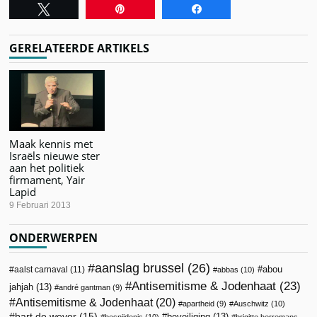
Tweet
Pin
Share
GERELATEERDE ARTIKELS
Maak kennis met
Israëls nieuwe ster
aan het politiek
firmament, Yair
Lapid
9 Februari 2013
ONDERWERPEN
aanslag brussel
(26)
abou
aalst carnaval
(11)
abbas
(10)
Antisemitisme & Jodenhaat
(23)
jahjah
(13)
andré gantman
(9)
Antisemitisme & Jodenhaat
(20)
apartheid
(9)
Auschwitz
(10)
bart de wever
(15)
beveiliging
(13)
besnijdenis
(10)
brigitte herremans