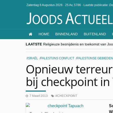
Zaterdag 8 Augustus 2026
·
25 Av, 5786
·
Laatste publicatie:
Do
HOME
BINNENLAND
BUITENLAND
LAATSTE
Religieuze besnijdenis en toekomst van Jood
“Besnijdenisdebat toont hoe moeilijk seculi
CITYTRIP | ROEMENIË – Boekarest: de ver
“Vandaag zit elke Jood in België op de bek
ISRAËL
PALESTIJNS CONFLICT
PALESTIJNSE GEBIEDEN
goKosher lanceert nieuwe website en same
Opnieuw terreura
bij checkpoint i
7 Maart 2013
CHECKPOINT
S
We