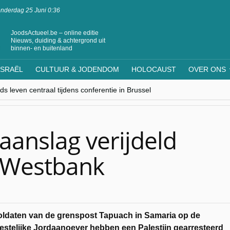
nderdag 25 Juni 0:36
JoodsActueel.be – online editie
Nieuws, duiding & achtergrond uit
binnen- en buitenland
ISRAËL
CULTUUR & JODENDOM
HOLOCAUST
OVER ONS
s leven centraal tijdens conferentie in Brussel
ere Westen minderheden begrijpt”, Jinnih Beels (Vooruit)
rassing van Oost-Europa
laagdenbank”
nwerking met Mishpacha voor kosher travel en simchas wereldwijd
anslag verijdeld
n Westbank
oldaten van de grenspost Tapuach in Samaria op de
stelijke Jordaanoever hebben een Palestijn gearresteerd