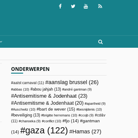
ONDERWERPEN
aanslag brussel
(26)
aalst carnaval
(11)
abou jahjah
(13)
abbas
(10)
andré gantman
(9)
Antisemitisme & Jodenhaat
(23)
Antisemitisme & Jodenhaat
(20)
apartheid
(9)
bart de wever
(15)
Auschwitz
(10)
besnijdenis
(10)
beveiliging
(13)
cd&v
brigitte herremans
(10)
ccojb
(9)
fjo
(14)
gantman
(11)
chanoeka
(9)
conflict
(10)
gaza
(122)
Hamas
(27)
(14)