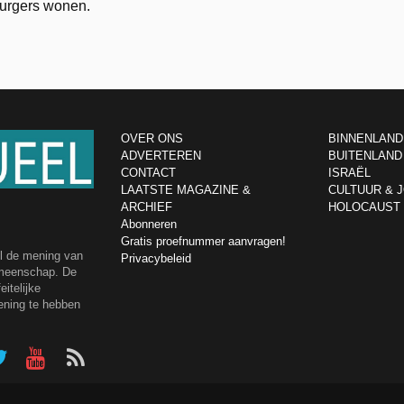
 burgers wonen.
OVER ONS
BINNENLAND
ADVERTEREN
BUITENLAND
CONTACT
ISRAËL
LAATSTE MAGAZINE &
CULTUUR & 
ARCHIEF
HOLOCAUST
Abonneren
Gratis proefnummer aanvragen!
el de mening van
Privacybeleid
emeenschap. De
itelijke
ening te hebben