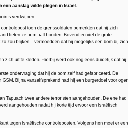
e een aanslag wilde plegen in Israël.
points verdwijnen.
 controlepost toen de grenssoldaten bemerkten dat hij zich
and lieten ze hem halt houden. Bovendien viel de grote
 zo zou blijken – vermoedden dat hij mogelijks een bom bij zich
n zich uit te kleden. Hierbij werd ook nog eens duidelijk dat hij
n eerste ondervraging dat hij de bom zelf had gefabriceerd. De
n GSM. Bijna vanzelfsprekend had hij een burgerdoel voor ogen
an Tapuach twee andere terroristen aangehouden. De ene had
erd aangehouden nadat hij korte tijd ervoor een Israëlisch
gekant tegen Israëlische controleposten. Volgens hen moet er een