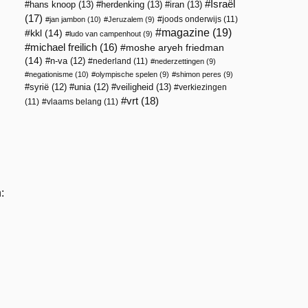
Israël
hans knoop
(13)
herdenking
(13)
iran
(13)
(17)
joods onderwijs
(11)
jan jambon
(10)
Jeruzalem
(9)
magazine
(19)
kkl
(14)
ludo van campenhout
(9)
michael freilich
(16)
moshe aryeh friedman
(14)
n-va
(12)
nederland
(11)
nederzettingen
(9)
negationisme
(10)
olympische spelen
(9)
shimon peres
(9)
veiligheid
(13)
syrië
(12)
unia
(12)
verkiezingen
vrt
(18)
(11)
vlaams belang
(11)
: