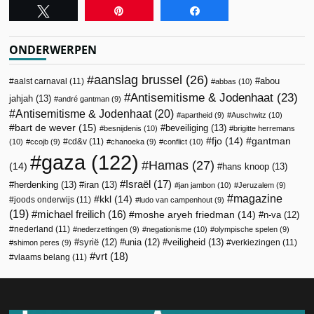
Tweet
Pin
Share
ONDERWERPEN
aanslag brussel
(26)
abou
aalst carnaval
(11)
abbas
(10)
Antisemitisme & Jodenhaat
(23)
jahjah
(13)
andré gantman
(9)
Antisemitisme & Jodenhaat
(20)
apartheid
(9)
Auschwitz
(10)
bart de wever
(15)
beveiliging
(13)
besnijdenis
(10)
brigitte herremans
fjo
(14)
gantman
cd&v
(11)
(10)
ccojb
(9)
chanoeka
(9)
conflict
(10)
gaza
(122)
Hamas
(27)
(14)
hans knoop
(13)
Israël
(17)
herdenking
(13)
iran
(13)
jan jambon
(10)
Jeruzalem
(9)
magazine
kkl
(14)
joods onderwijs
(11)
ludo van campenhout
(9)
(19)
michael freilich
(16)
moshe aryeh friedman
(14)
n-va
(12)
nederland
(11)
nederzettingen
(9)
negationisme
(10)
olympische spelen
(9)
veiligheid
(13)
syrië
(12)
unia
(12)
verkiezingen
(11)
shimon peres
(9)
vrt
(18)
vlaams belang
(11)