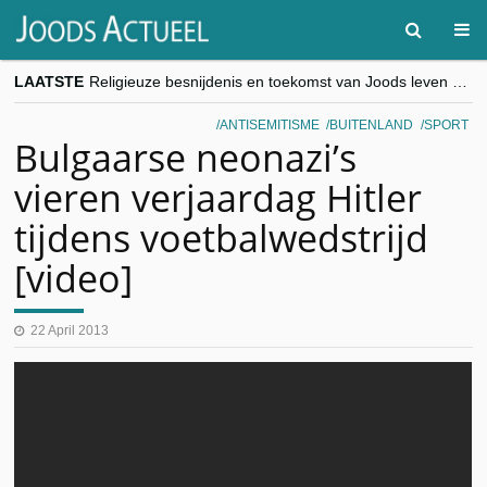
LAATSTE
Religieuze besnijdenis en toekomst van Joods leven centraal tijdens conferentie in Brussel
“Besnijdenisdebat toont hoe moeilijk seculiere Westen minderheden begrijpt”, Jinnih Beels (Vooruit)
CITYTRIP | ROEMENIË – Boekarest: de verrassing van Oost-Europa
ANTISEMITISME
BUITENLAND
SPORT
“Vandaag zit elke Jood in België op de beklaagdenbank”
Bulgaarse neonazi’s
goKosher lanceert nieuwe website en samenwerking met Mishpacha voor kosher travel en simchas wereldwijd
vieren verjaardag Hitler
tijdens voetbalwedstrijd
[video]
22 April 2013