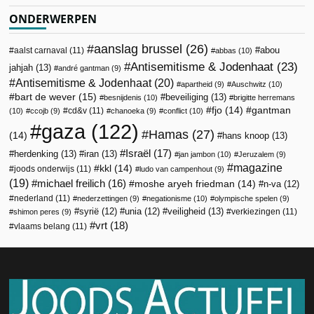
ONDERWERPEN
aanslag brussel
(26)
abou
aalst carnaval
(11)
abbas
(10)
Antisemitisme & Jodenhaat
(23)
jahjah
(13)
andré gantman
(9)
Antisemitisme & Jodenhaat
(20)
apartheid
(9)
Auschwitz
(10)
bart de wever
(15)
beveiliging
(13)
besnijdenis
(10)
brigitte herremans
fjo
(14)
gantman
cd&v
(11)
(10)
ccojb
(9)
chanoeka
(9)
conflict
(10)
gaza
(122)
Hamas
(27)
(14)
hans knoop
(13)
Israël
(17)
herdenking
(13)
iran
(13)
jan jambon
(10)
Jeruzalem
(9)
magazine
kkl
(14)
joods onderwijs
(11)
ludo van campenhout
(9)
(19)
michael freilich
(16)
moshe aryeh friedman
(14)
n-va
(12)
nederland
(11)
nederzettingen
(9)
negationisme
(10)
olympische spelen
(9)
veiligheid
(13)
syrië
(12)
unia
(12)
verkiezingen
(11)
shimon peres
(9)
vrt
(18)
vlaams belang
(11)