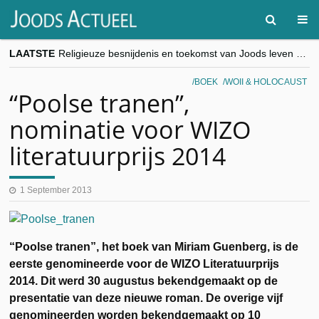
LAATSTE
Religieuze besnijdenis en toekomst van Joods leven centraal tijdens conferentie in Brussel
“Besnijdenisdebat toont hoe moeilijk seculiere Westen minderheden begrijpt”, Jinnih Beels (Vooruit)
CITYTRIP | ROEMENIË – Boekarest: de verrassing van Oost-Europa
BOEK
WOII & HOLOCAUST
“Vandaag zit elke Jood in België op de beklaagdenbank”
“Poolse tranen”,
goKosher lanceert nieuwe website en samenwerking met Mishpacha voor kosher travel en simchas wereldwijd
nominatie voor WIZO
literatuurprijs 2014
1 September 2013
“Poolse tranen”, het boek van Miriam Guenberg, is de
eerste genomineerde voor de WIZO Literatuurprijs
2014. Dit werd 30 augustus bekendgemaakt op de
presentatie van deze nieuwe roman. De overige vijf
genomineerden worden bekendgemaakt op 10