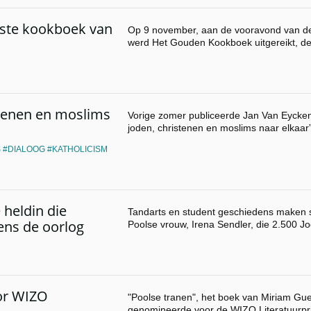
este kookboek van
Op 9 november, aan de vooravond van 
werd Het Gouden Kookboek uitgereikt, de 
stenen en moslims
Vorige zomer publiceerde Jan Van Eycken
joden, christenen en moslims naar elkaar
S
DIALOOG
KATHOLICISM
 heldin die
Tandarts en student geschiedens maken s
ens de oorlog
Poolse vrouw, Irena Sendler, die 2.500 
oor WIZO
"Poolse tranen", het boek van Miriam Gue
genomineerde voor de WIZO Literatuurpri