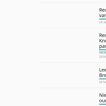
Rec
va
19 J
Re
Kno
par
BO
19 D
Le
Br
26 N
Ni
oud