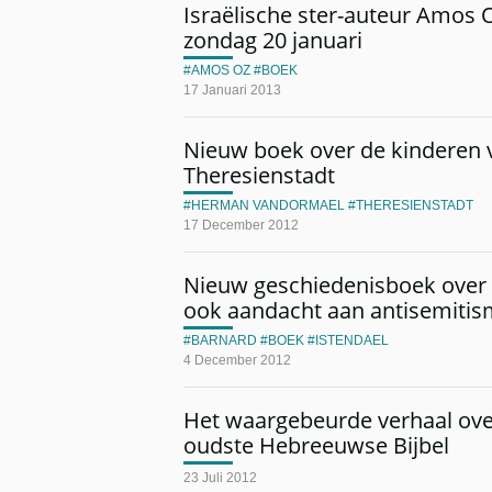
Israëlische ster-auteur Amos O
zondag 20 januari
AMOS OZ
BOEK
17 Januari 2013
Nieuw boek over de kinderen 
Theresienstadt
HERMAN VANDORMAEL
THERESIENSTADT
17 December 2012
Nieuw geschiedenisboek over 
ook aandacht aan antisemiti
BARNARD
BOEK
ISTENDAEL
4 December 2012
Het waargebeurde verhaal over
oudste Hebreeuwse Bijbel
23 Juli 2012