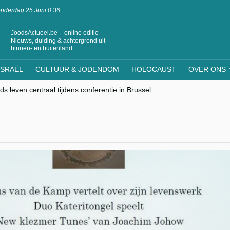
nderdag 25 Juni 0:36
JoodsActueel.be – online editie
Nieuws, duiding & achtergrond uit
binnen- en buitenland
ISRAËL
CULTUUR & JODENDOM
HOLOCAUST
OVER ONS
s leven centraal tijdens conferentie in Brussel
ere Westen minderheden begrijpt”, Jinnih Beels (Vooruit)
rassing van Oost-Europa
laagdenbank”
nwerking met Mishpacha voor kosher travel en simchas wereldwijd