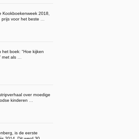
de Kookboekenweek 2018,
prijs voor het beste …
 het boek: “Hoe kijken
” met als …
tripverhaal over moedige
Joodse kinderen …
nberg, is de eerste
js 2014. Dit werd 30 …