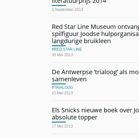
literatuurprijs 2014
1 September 2013
Red Star Line Museum ontvan
spilfiguur Joodse hulporganisat
langdurige bruikleen
RED STAR LINE
30 Mei 2013
De Antwerpse ’trialoog’ als mo
samenleven
TRIALOOG
21 Mei 2013
Els Snicks nieuwe boek over J
absolute topper
17 Mei 2013