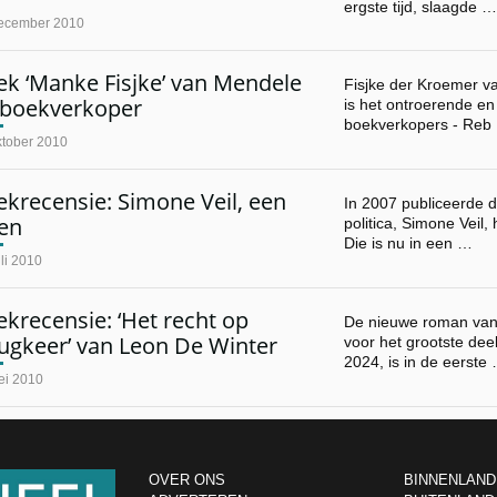
ergste tijd, slaagde …
ecember 2010
ek ‘Manke Fisjke’ van Mendele
Fisjke der Kroemer v
 boekverkoper
is het ontroerende en
boekverkopers - Reb
ktober 2010
krecensie: Simone Veil, een
In 2007 publiceerde
ven
politica, Simone Veil,
Die is nu in een …
li 2010
krecensie: ‘Het recht op
De nieuwe roman van 
ugkeer’ van Leon De Winter
voor het grootste deel
2024, is in de eerste
ei 2010
OVER ONS
BINNENLAND