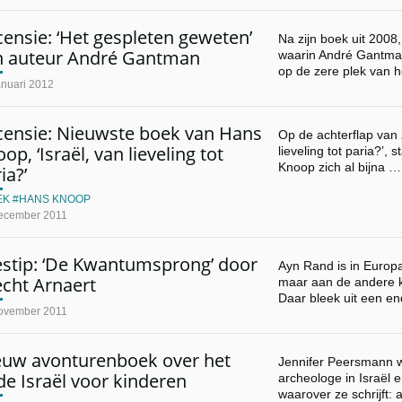
ensie: ‘Het gespleten geweten’
Na zijn boek uit 2008,
n auteur André Gantman
waarin André Gantma
op de zere plek van 
anuari 2012
censie: Nieuwste boek van Hans
Op de achterflap van z
op, ‘Israël, van lieveling tot
lieveling tot paria?’, 
Knoop zich al bijna …
ia?’
EK
HANS KNOOP
ecember 2011
estip: ‘De Kwantumsprong’ door
Ayn Rand is in Europ
echt Arnaert
maar aan de andere k
Daar bleek uit een e
ovember 2011
euw avonturenboek over het
Jennifer Peersmann w
e Israël voor kinderen
archeologe in Israël 
waarover ze schrijft: 