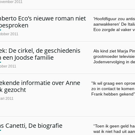
ovember 2011
berto Eco’s nieuwe roman niet
'Hoofdfiguur zou ant
besproken
aanwakkeren' De Ital
Eco zorgde al vaker 
ktober 2011
k: De cirkel, de geschiedenis
Als kind ziet Marja P
 een Joodse familie
grootmoeder televisi
Jodenvervolging in 
tober 2011
kende informatie over Anne
"Ik wil graag een opro
k gezocht
zo in contact te kome
Frank hebben gekend"
ari 2011
as Canetti, De biografie
“Toen ik geen geld had
wat ik niet had uit aa