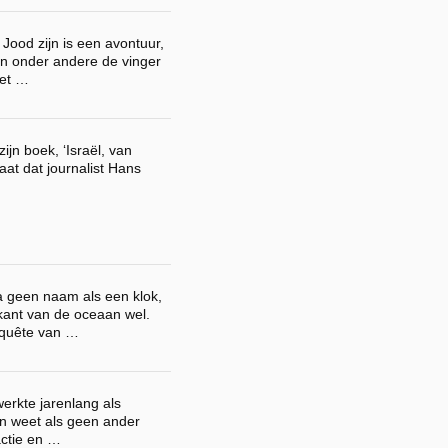
 Jood zijn is een avontuur,
n onder andere de vinger
het …
ijn boek, ‘Israël, van
staat dat journalist Hans
a geen naam als een klok,
ant van de oceaan wel.
nquête van …
erkte jarenlang als
en weet als geen ander
actie en …