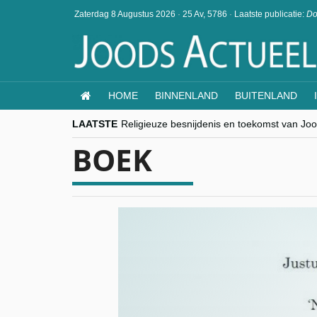
Zaterdag 8 Augustus 2026
·
25 Av, 5786
·
Laatste publicatie:
Do
HOME
BINNENLAND
BUITENLAND
LAATSTE
Religieuze besnijdenis en toekomst van Jood
“Besnijdenisdebat toont hoe moeilijk seculi
BOEK
CITYTRIP | ROEMENIË – Boekarest: de ver
“Vandaag zit elke Jood in België op de bek
goKosher lanceert nieuwe website en same