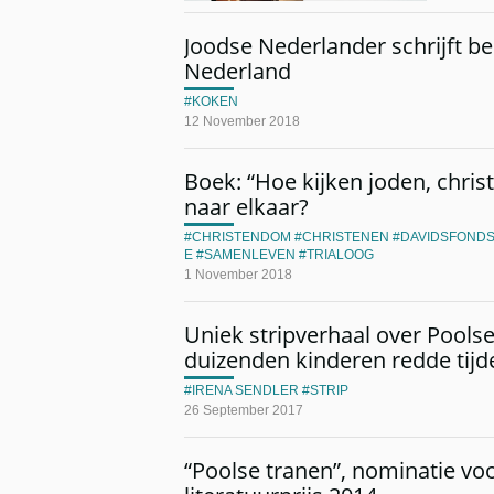
Joodse Nederlander schrijft b
Nederland
KOKEN
12 November 2018
Boek: “Hoe kijken joden, chri
naar elkaar?
CHRISTENDOM
CHRISTENEN
DAVIDSFOND
E
SAMENLEVEN
TRIALOOG
1 November 2018
Uniek stripverhaal over Poolse
duizenden kinderen redde tijd
IRENA SENDLER
STRIP
26 September 2017
“Poolse tranen”, nominatie v