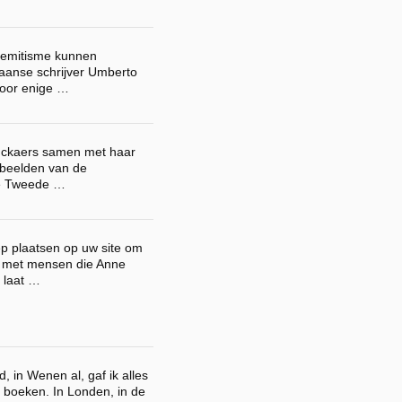
isemitisme kunnen
iaanse schrijver Umberto
voor enige …
inckaers samen met haar
ebeelden van de
de Tweede …
ep plaatsen op uw site om
n met mensen die Anne
 laat …
, in Wenen al, gaf ik alles
n boeken. In Londen, in de