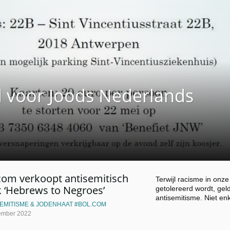
 voor Joods Nederlands
com verkoopt antisemitisch
Terwijl racisme in onz
 ‘Hebrews to Negroes’
getolereerd wordt, geldt
antisemitisme. Niet e
EMITISME & JODENHAAT
BOL.COM
ember 2022