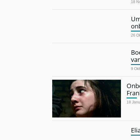
18 N
Um
on
26 O
Boe
van
9 Ok
Onbe
Fran
18 Janu
Eli