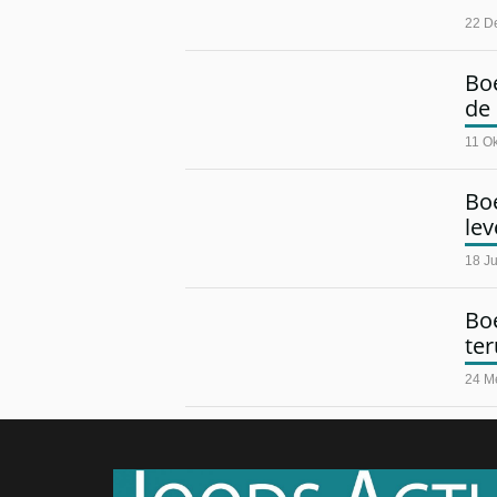
22 D
Bo
de
11 O
Boe
le
18 Ju
Boe
ter
24 M