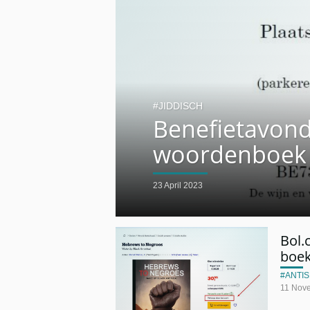
JIDDISCH
Benefietavond
woordenboek
23 April 2023
Bol.
boek
ANTIS
11 Nov