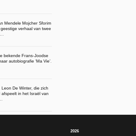
an Mendele Mojcher Sforim
 geestige verhaal van twee
 …
 de bekende Frans-Joodse
 haar autobiografie ‘Ma Vie’.
Leon De Winter, die zich
 afspeelt in het Israël van
 …
2026