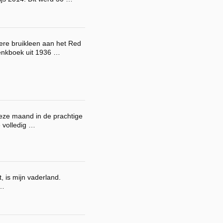
ere bruikleen aan het Red
enkboek uit 1936 …
deze maand in de prachtige
 volledig …
, is mijn vaderland.
 …