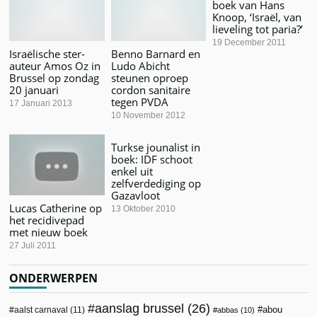
boek van Hans
Knoop, ‘Israël, van
lieveling tot paria?’
19 December 2011
Israëlische ster-
Benno Barnard en
auteur Amos Oz in
Ludo Abicht
Brussel op zondag
steunen oproep
20 januari
cordon sanitaire
tegen PVDA
17 Januari 2013
10 November 2012
Turkse jounalist in
boek: IDF schoot
enkel uit
zelfverdediging op
Gazavloot
Lucas Catherine op
13 Oktober 2010
het recidivepad
met nieuw boek
27 Juli 2011
ONDERWERPEN
aanslag brussel
(26)
abou
aalst carnaval
(11)
abbas
(10)