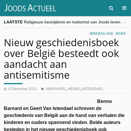
LAATSTE
Religieuze besnijdenis en toekomst van Joods leven centraal tijdens conferentie in Brussel
“Besnijdenisdebat toont hoe moeilijk seculiere Westen minderheden begrijpt”, Jinnih Beels (Vooruit)
CITYTRIP | ROEMENIË – Boekarest: de verrassing van Oost-Europa
BINNENLAND
BOEK
“Vandaag zit elke Jood in België op de beklaagdenbank”
Nieuw geschiedenisboek
goKosher lanceert nieuwe website en samenwerking met Mishpacha voor kosher travel en simchas wereldwijd
over België besteedt ook
aandacht aan
antisemitisme
,
,
4 December 2012
BARNARD
BOEK
ISTENDAEL
Benno
Barnard en Geert Van Istendael schreven de
geschiedenis van België aan de hand van verhalen die
kinderen en ouders spannend vinden. Beide auteurs
besteden in het nieuwe geschiedenisboek ook