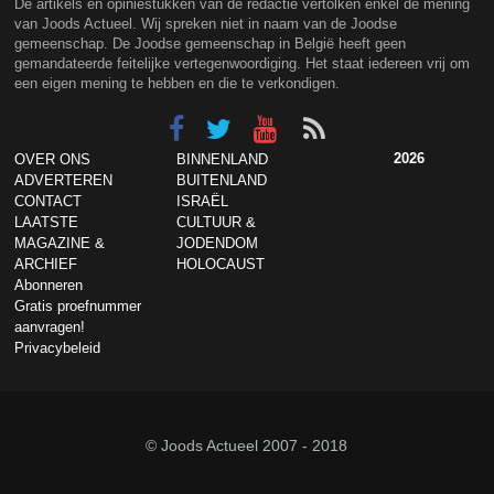
De artikels en opiniestukken van de redactie vertolken enkel de mening
van Joods Actueel. Wij spreken niet in naam van de Joodse
gemeenschap. De Joodse gemeenschap in België heeft geen
gemandateerde feitelijke vertegenwoordiging. Het staat iedereen vrij om
een eigen mening te hebben en die te verkondigen.
2026
OVER ONS
BINNENLAND
ADVERTEREN
BUITENLAND
CONTACT
ISRAËL
LAATSTE
CULTUUR &
MAGAZINE &
JODENDOM
ARCHIEF
HOLOCAUST
Abonneren
Gratis proefnummer
aanvragen!
Privacybeleid
© Joods Actueel 2007 - 2018