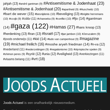
Antisemitisme & Jodenhaat
(23)
jahjah
(13)
andré gantman
(9)
Antisemitisme & Jodenhaat
(20)
apartheid
(9)
Auschwitz
(10)
bart de wever
(15)
beveiliging
(13)
besnijdenis
(10)
brigitte herremans
fjo
(14)
gantman
cd&v
(11)
(10)
ccojb
(9)
chanoeka
(9)
conflict
(10)
gaza
(122)
Hamas
(27)
(14)
hans knoop
(13)
Israël
(17)
herdenking
(13)
iran
(13)
jan jambon
(10)
Jeruzalem
(9)
magazine
kkl
(14)
joods onderwijs
(11)
ludo van campenhout
(9)
(19)
michael freilich
(16)
moshe aryeh friedman
(14)
n-va
(12)
nederland
(11)
nederzettingen
(9)
negationisme
(10)
olympische spelen
(9)
veiligheid
(13)
syrië
(12)
unia
(12)
verkiezingen
(11)
shimon peres
(9)
vrt
(18)
vlaams belang
(11)
Joods Actueel
is een onafhankelijk nieuwsmedium.