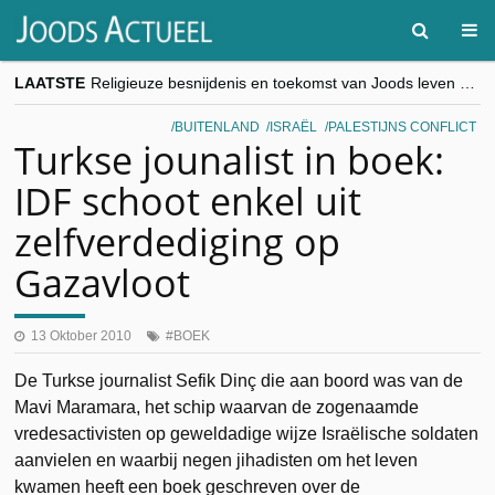
LAATSTE
Religieuze besnijdenis en toekomst van Joods leven centraal tijdens conferentie in Brussel
“Besnijdenisdebat toont hoe moeilijk seculiere Westen minderheden begrijpt”, Jinnih Beels (Vooruit)
CITYTRIP | ROEMENIË – Boekarest: de verrassing van Oost-Europa
BUITENLAND
ISRAËL
PALESTIJNS CONFLICT
“Vandaag zit elke Jood in België op de beklaagdenbank”
Turkse jounalist in boek:
goKosher lanceert nieuwe website en samenwerking met Mishpacha voor kosher travel en simchas wereldwijd
IDF schoot enkel uit
zelfverdediging op
Gazavloot
13 Oktober 2010
BOEK
De Turkse journalist Sefik Dinç die aan boord was van de
Mavi Maramara, het schip waarvan de zogenaamde
vredesactivisten op geweldadige wijze Israëlische soldaten
aanvielen en waarbij negen jihadisten om het leven
kwamen heeft een boek geschreven over de