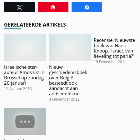
Tweet
Pin
Share
GERELATEERDE ARTIKELS
Recensie: Nieuwste
boek van Hans
Knoop, ‘Israël, van
lieveling tot paria?’
19 December 2011
Israëlische ster-
Nieuw
auteur Amos Oz in
geschiedenisboek
Brussel op zondag
over België
20 januari
besteedt ook
aandacht aan
17 Januari 2013
antisemitisme
4 December 2012