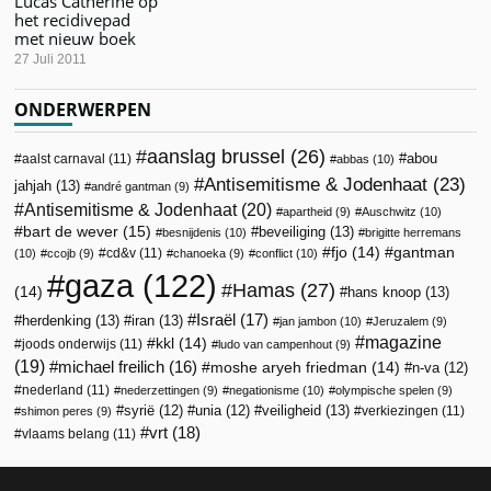
Lucas Catherine op
het recidivepad
met nieuw boek
27 Juli 2011
ONDERWERPEN
aanslag brussel
(26)
abou
aalst carnaval
(11)
abbas
(10)
Antisemitisme & Jodenhaat
(23)
jahjah
(13)
andré gantman
(9)
Antisemitisme & Jodenhaat
(20)
apartheid
(9)
Auschwitz
(10)
bart de wever
(15)
beveiliging
(13)
besnijdenis
(10)
brigitte herremans
fjo
(14)
gantman
cd&v
(11)
(10)
ccojb
(9)
chanoeka
(9)
conflict
(10)
gaza
(122)
Hamas
(27)
(14)
hans knoop
(13)
Israël
(17)
herdenking
(13)
iran
(13)
jan jambon
(10)
Jeruzalem
(9)
magazine
kkl
(14)
joods onderwijs
(11)
ludo van campenhout
(9)
(19)
michael freilich
(16)
moshe aryeh friedman
(14)
n-va
(12)
nederland
(11)
nederzettingen
(9)
negationisme
(10)
olympische spelen
(9)
veiligheid
(13)
syrië
(12)
unia
(12)
verkiezingen
(11)
shimon peres
(9)
vrt
(18)
vlaams belang
(11)