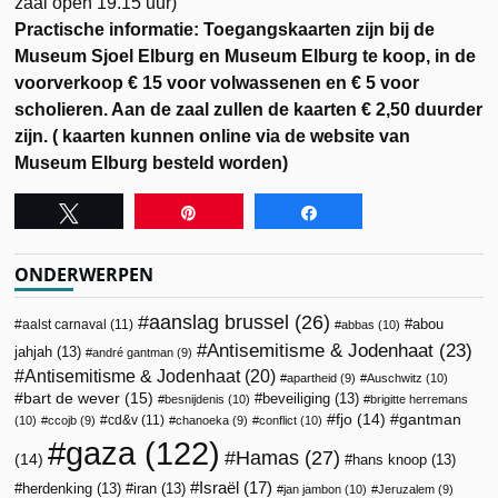
zaal open 19.15 uur)
Practische informatie: Toegangskaarten zijn bij de
Museum Sjoel Elburg en Museum Elburg te koop, in de
voorverkoop € 15 voor volwassenen en € 5 voor
scholieren. Aan de zaal zullen de kaarten € 2,50 duurder
zijn. ( kaarten kunnen online via de website van
Museum Elburg besteld worden)
Tweet
Pin
Share
ONDERWERPEN
aanslag brussel
(26)
abou
aalst carnaval
(11)
abbas
(10)
Antisemitisme & Jodenhaat
(23)
jahjah
(13)
andré gantman
(9)
Antisemitisme & Jodenhaat
(20)
apartheid
(9)
Auschwitz
(10)
bart de wever
(15)
beveiliging
(13)
besnijdenis
(10)
brigitte herremans
fjo
(14)
gantman
cd&v
(11)
(10)
ccojb
(9)
chanoeka
(9)
conflict
(10)
gaza
(122)
Hamas
(27)
(14)
hans knoop
(13)
Israël
(17)
herdenking
(13)
iran
(13)
jan jambon
(10)
Jeruzalem
(9)