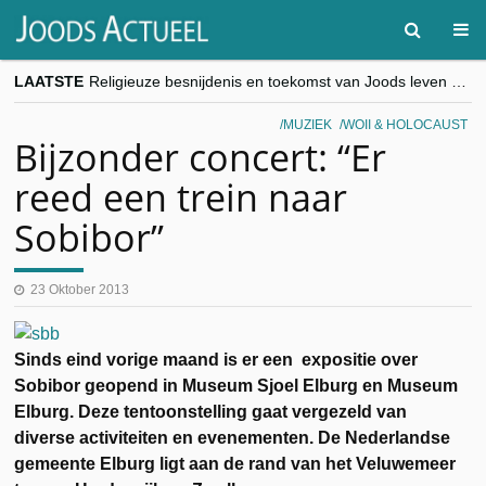
LAATSTE
Religieuze besnijdenis en toekomst van Joods leven centraal tijdens conferentie in Brussel
“Besnijdenisdebat toont hoe moeilijk seculiere Westen minderheden begrijpt”, Jinnih Beels (Vooruit)
CITYTRIP | ROEMENIË – Boekarest: de verrassing van Oost-Europa
MUZIEK
WOII & HOLOCAUST
“Vandaag zit elke Jood in België op de beklaagdenbank”
Bijzonder concert: “Er
goKosher lanceert nieuwe website en samenwerking met Mishpacha voor kosher travel en simchas wereldwijd
reed een trein naar
Sobibor”
23 Oktober 2013
Sinds eind vorige maand is er een expositie over
Sobibor geopend in Museum Sjoel Elburg en Museum
Elburg. Deze tentoonstelling gaat vergezeld van
diverse activiteiten en evenementen. De Nederlandse
gemeente Elburg ligt aan de rand van het Veluwemeer