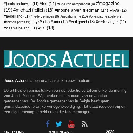
magazine
kkl
(14)
joods onderwijs
(11)
ludo van campenhout
(9)
(19)
michael freilich
(16)
moshe aryeh friedman
(14)
n-va
(12)
nederland
(11)
nederzettingen
(9)
negationisme
(10)
olympische spelen
(9)
veiligheid
(13)
syrië
(12)
unia
(12)
verkiezingen
(11)
shimon peres
(9)
vrt
(18)
vlaams belang
(11)
Joods Actueel
is een onafhankelijk nieuwsmedium.
De artikels en opiniestukken van de redactie vertolken enkel de mening
van Joods Actueel. Wij spreken niet in naam van de Joodse
gemeenschap. De Joodse gemeenschap in België heeft geen
gemandateerde feitelijke vertegenwoordiging. Het staat iedereen vrij om
een eigen mening te hebben en die te verkondigen.
2026
OVER ONS
BINNENLAND