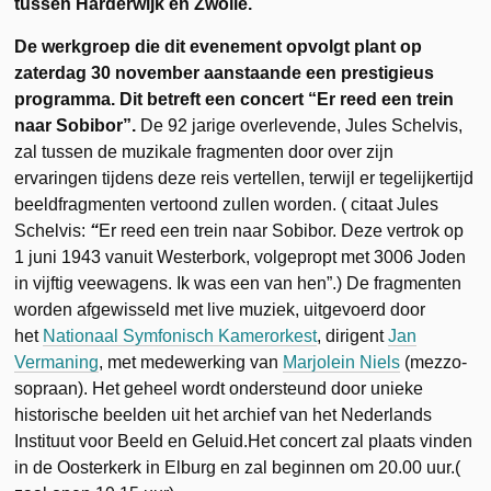
tussen Harderwijk en Zwolle.
De werkgroep die dit evenement opvolgt plant op
zaterdag 30 november aanstaande een prestigieus
programma. Dit betreft een concert “Er reed een trein
naar Sobibor”.
De 92 jarige overlevende, Jules Schelvis,
zal
tussen de muzikale fragmenten door over zijn
ervaringen tijdens deze reis vertellen, terwijl er tegelijkertijd
beeldfragmenten vertoond zullen worden. ( citaat Jules
Schelvis:
“
Er reed een trein naar Sobibor. Deze vertrok op
1 juni 1943 vanuit Westerbork, volgepropt met 3006 Joden
in vijftig veewagens. Ik was een van hen”.)
De fragmenten
worden afgewisseld met live muziek, uitgevoerd door
het
Nationaal Symfonisch Kamerorkest
, dirigent
Jan
Vermaning
, met medewerking van
Marjolein Niels
(mezzo-
sopraan). Het geheel wordt ondersteund door unieke
historische beelden uit het archief van het Nederlands
Instituut voor Beeld en Geluid.Het concert zal plaats vinden
in de Oosterkerk in Elburg en zal beginnen om 20.00 uur.(