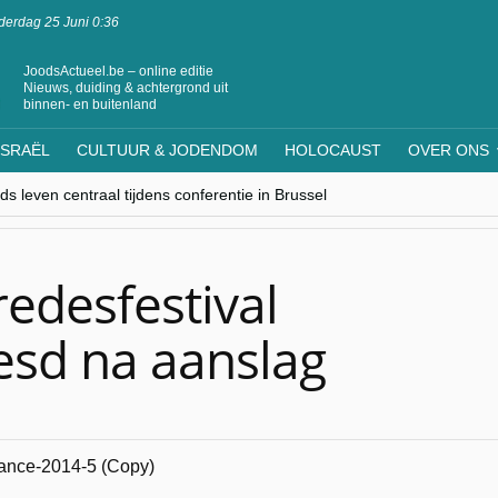
erdag 25 Juni 0:36
JoodsActueel.be – online editie
Nieuws, duiding & achtergrond uit
binnen- en buitenland
ISRAËL
CULTUUR & JODENDOM
HOLOCAUST
OVER ONS
s leven centraal tijdens conferentie in Brussel
ere Westen minderheden begrijpt”, Jinnih Beels (Vooruit)
rassing van Oost-Europa
laagdenbank”
nwerking met Mishpacha voor kosher travel en simchas wereldwijd
edesfestival
esd na aanslag