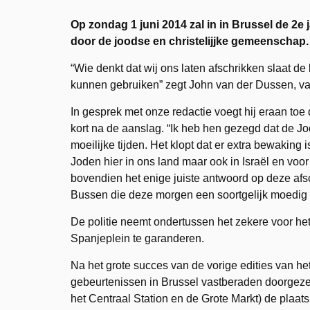
Op zondag 1 juni 2014 zal in in Brussel de 2e
door de joodse en christelijjke gemeenschap. 
“Wie denkt dat wij ons laten afschrikken slaat d
kunnen gebruiken” zegt John van der Dussen, van
In gesprek met onze redactie voegt hij eraan toe
kort na de aanslag. “Ik heb hen gezegd dat de 
moeilijke tijden. Het klopt dat er extra bewakin
Joden hier in ons land maar ook in Israël en voor
bovendien het enige juiste antwoord op deze afs
Bussen die deze morgen een soortgelijk moedig st
De politie neemt ondertussen het zekere voor he
Spanjeplein te garanderen.
Na het grote succes van de vorige edities van het 
gebeurtenissen in Brussel vastberaden doorgezet
het Centraal Station en de Grote Markt) de plaa