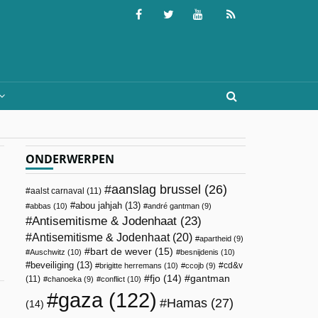
ONDERWERPEN
aanslag brussel
(26)
aalst carnaval
(11)
abou jahjah
(13)
abbas
(10)
andré gantman
(9)
Antisemitisme & Jodenhaat
(23)
Antisemitisme & Jodenhaat
(20)
apartheid
(9)
bart de wever
(15)
Auschwitz
(10)
besnijdenis
(10)
beveiliging
(13)
cd&v
brigitte herremans
(10)
ccojb
(9)
fjo
(14)
gantman
(11)
chanoeka
(9)
conflict
(10)
gaza
(122)
Hamas
(27)
(14)