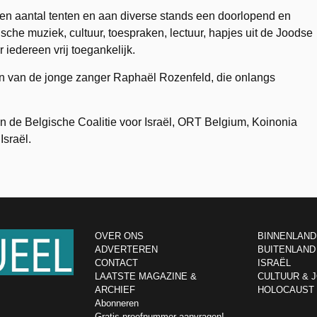
n een aantal tenten en aan diverse stands een doorlopend en
sche muziek, cultuur, toespraken, lectuur, hapjes uit de Joodse
 iedereen vrij toegankelijk.
n van de jonge zanger Raphaël Rozenfeld, die onlangs
van de Belgische Coalitie voor Israël, ORT Belgium, Koinonia
Israël.
OVER ONS
BINNENLAND
ADVERTEREN
BUITENLAND
CONTACT
ISRAËL
LAATSTE MAGAZINE &
CULTUUR & 
ARCHIEF
HOLOCAUST
Abonneren
Gratis proefnummer aanvragen!