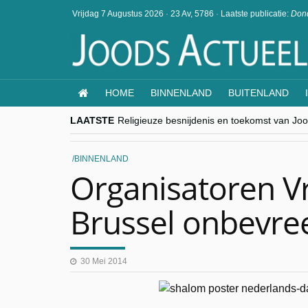
Vrijdag 7 Augustus 2026
·
23 Av, 5786
·
Laatste publicatie:
Dond
HOME
BINNENLAND
BUITENLAND
LAATSTE
Religieuze besnijdenis en toekomst van Jood
“Besnijdenisdebat toont hoe moeilijk seculi
CITYTRIP | ROEMENIË – Boekarest: de ver
“Vandaag zit elke Jood in België op de bek
BINNENLAND
goKosher lanceert nieuwe website en same
Organisatoren Vr
Brussel onbevre
30 Mei 2014