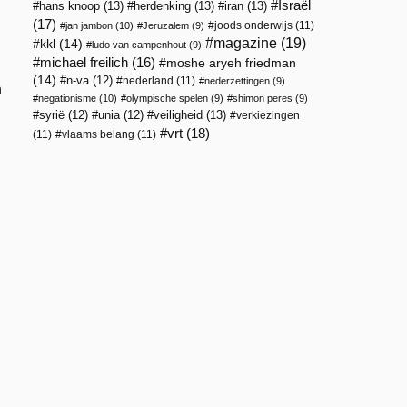
Israël
hans knoop
(13)
herdenking
(13)
iran
(13)
(17)
joods onderwijs
(11)
jan jambon
(10)
Jeruzalem
(9)
magazine
(19)
kkl
(14)
ludo van campenhout
(9)
michael freilich
(16)
moshe aryeh friedman
(14)
n-va
(12)
nederland
(11)
nederzettingen
(9)
n
negationisme
(10)
olympische spelen
(9)
shimon peres
(9)
veiligheid
(13)
syrië
(12)
unia
(12)
verkiezingen
vrt
(18)
(11)
vlaams belang
(11)