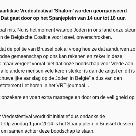
 jaarlijkse Vredesfestival ‘Shalom’ worden georganiseerd
Dat gaat door op het Spanjeplein van 14 uur tot 18 uur.
e bal mis. Nu is het moment waarop Joden in ons land onze steu
 de Belgische Coalitie voor Israël, onverschrokken.
dat de politie van Brussel ook al vroeg hoe ze dat aandurven zo
Joodse gemeenschap op ons kan rekenen en zeker in deze
g is maar vergeet vooral niet dat onze boodschap voor Vrede aan
 alle andere mensen vele keren sterker is dan de angst en dit is
chuwelijke aanslag op de Joden in België” aldus van den
atement liet horen in het VRT-journaal. .
t onzekere en voert extra maatregelen door om de veiligheid op
Vredesfestival wordt dit initiatief dus ondanks de
. Op zondag 1 juni 2014 is het Spanjeplein in Brussel (tussen
ts om samen achter deze boodschap te staan.