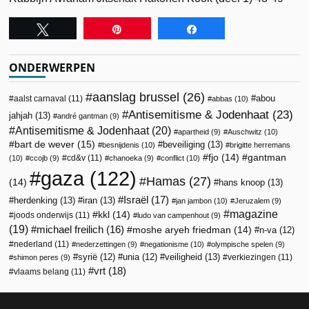
Tweet
Pin
Share
ONDERWERPEN
aanslag brussel
(26)
abou
aalst carnaval
(11)
abbas
(10)
Antisemitisme & Jodenhaat
(23)
jahjah
(13)
andré gantman
(9)
Antisemitisme & Jodenhaat
(20)
apartheid
(9)
Auschwitz
(10)
bart de wever
(15)
beveiliging
(13)
besnijdenis
(10)
brigitte herremans
fjo
(14)
gantman
cd&v
(11)
(10)
ccojb
(9)
chanoeka
(9)
conflict
(10)
gaza
(122)
Hamas
(27)
(14)
hans knoop
(13)
Israël
(17)
herdenking
(13)
iran
(13)
jan jambon
(10)
Jeruzalem
(9)
magazine
kkl
(14)
joods onderwijs
(11)
ludo van campenhout
(9)
(19)
michael freilich
(16)
moshe aryeh friedman
(14)
n-va
(12)
nederland
(11)
nederzettingen
(9)
negationisme
(10)
olympische spelen
(9)
veiligheid
(13)
syrië
(12)
unia
(12)
verkiezingen
(11)
shimon peres
(9)
vrt
(18)
vlaams belang
(11)