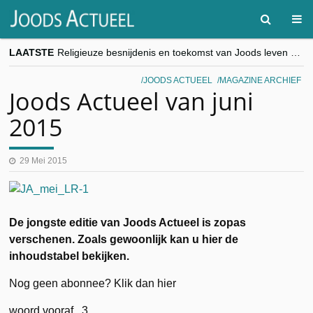
LAATSTE
Religieuze besnijdenis en toekomst van Joods leven centraal tijdens conferentie in Brussel
“Besnijdenisdebat toont hoe moeilijk seculiere Westen minderheden begrijpt”, Jinnih Beels (Vooruit)
CITYTRIP | ROEMENIË – Boekarest: de verrassing van Oost-Europa
JOODS ACTUEEL
MAGAZINE ARCHIEF
“Vandaag zit elke Jood in België op de beklaagdenbank”
Joods Actueel van juni
goKosher lanceert nieuwe website en samenwerking met Mishpacha voor kosher travel en simchas wereldwijd
2015
29 Mei 2015
De jongste editie van Joods Actueel is zopas
verschenen. Zoals gewoonlijk kan u hier de
inhoudstabel bekijken.
Nog geen abonnee? Klik dan hier
woord vooraf 3