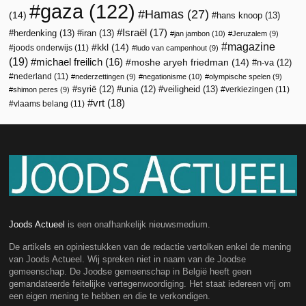
gaza
(122)
Hamas
(27)
(14)
hans knoop
(13)
Israël
(17)
herdenking
(13)
iran
(13)
jan jambon
(10)
Jeruzalem
(9)
magazine
kkl
(14)
joods onderwijs
(11)
ludo van campenhout
(9)
(19)
michael freilich
(16)
moshe aryeh friedman
(14)
n-va
(12)
nederland
(11)
nederzettingen
(9)
negationisme
(10)
olympische spelen
(9)
veiligheid
(13)
syrië
(12)
unia
(12)
verkiezingen
(11)
shimon peres
(9)
vrt
(18)
vlaams belang
(11)
Joods Actueel
is een onafhankelijk nieuwsmedium.
De artikels en opiniestukken van de redactie vertolken enkel de mening
van Joods Actueel. Wij spreken niet in naam van de Joodse
gemeenschap. De Joodse gemeenschap in België heeft geen
gemandateerde feitelijke vertegenwoordiging. Het staat iedereen vrij om
een eigen mening te hebben en die te verkondigen.