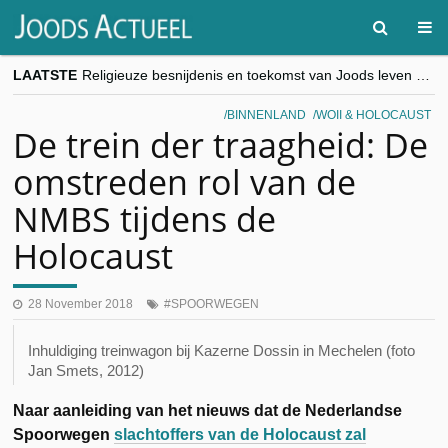
LAATSTE
Religieuze besnijdenis en toekomst van Joods leven centraal tijdens conferentie in Brussel
“Besnijdenisdebat toont hoe moeilijk seculiere Westen minderheden begrijpt”, Jinnih Beels (Vooruit)
CITYTRIP | ROEMENIË – Boekarest: de verrassing van Oost-Europa
BINNENLAND
WOII & HOLOCAUST
“Vandaag zit elke Jood in België op de beklaagdenbank”
De trein der traagheid: De
goKosher lanceert nieuwe website en samenwerking met Mishpacha voor kosher travel en simchas wereldwijd
omstreden rol van de
NMBS tijdens de
Holocaust
28 November 2018
SPOORWEGEN
Inhuldiging treinwagon bij Kazerne Dossin in Mechelen (foto
Jan Smets, 2012)
Naar aanleiding van het nieuws dat de Nederlandse
Spoorwegen
slachtoffers van de Holocaust zal