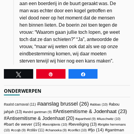
aan een boerderij in de buurt geraakt was. De
man was echter door een kogel getroffen en
viel dood neer op het moment dat de mensen
hen binnen lieten. De boerin zei toen tegen de
vrouw: “Waarom gaan jullie toch lopen, ge weet
toch dat ze dan schieten?” “Ja”, antwoordde de
vrouw, “maar wij weten ook dat als we op onze
eindbestemming komen, wij daar moeten
sterven terwijl wij hier nog een kans maken”.
Tweet
Pin
Share
ONDERWERPEN
aanslag brussel
(26)
abou
aalst carnaval
(11)
abbas
(10)
Antisemitisme & Jodenhaat
(23)
jahjah
(13)
andré gantman
(9)
Antisemitisme & Jodenhaat
(20)
apartheid
(9)
Auschwitz
(10)
bart de wever
(15)
beveiliging
(13)
besnijdenis
(10)
brigitte herremans
fjo
(14)
gantman
cd&v
(11)
(10)
ccojb
(9)
chanoeka
(9)
conflict
(10)