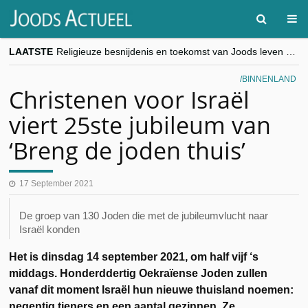
LAATSTE
Religieuze besnijdenis en toekomst van Joods leven centraal tijdens conferentie in Brussel
“Besnijdenisdebat toont hoe moeilijk seculiere Westen minderheden begrijpt”, Jinnih Beels (Vooruit)
CITYTRIP | ROEMENIË – Boekarest: de verrassing van Oost-Europa
BINNENLAND
“Vandaag zit elke Jood in België op de beklaagdenbank”
Christenen voor Israël
goKosher lanceert nieuwe website en samenwerking met Mishpacha voor kosher travel en simchas wereldwijd
viert 25ste jubileum van
‘Breng de joden thuis’
17 September 2021
De groep van 130 Joden die met de jubileumvlucht naar
Israël konden
Het is dinsdag 14 september 2021, om half vijf ‘s
middags. Honderddertig Oekraïense Joden zullen
vanaf dit moment Israël hun nieuwe thuisland noemen:
negentig tieners en een aantal gezinnen. Ze