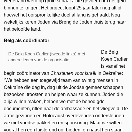
Nederland werd op grote schaal actie gevoerd om het geld
binnen te krijgen. Het project loopt 25 jaar later nog altijd,
hoewel het oorspronkelijke doel al lang is gehaald. Nog
wekelijks keren Joden via Breng de Joden thuis terug naar
het beloofde land.
Belg als coördinator
De Belg
De Belg Koen Carlier (tweede links) met
Koen Carlier
andere leden van de organisatie
is vanaf het
begin coördinator van
Christenen voor Israël
in Oekraïne:
“We hebben een toegewijd team van twintig mensen in
Oekraïne die dag in, dag uit de Joodse gemeenschappen
bezoeken, troosten en helpen waar ze kunnen. Joden die
alija willen maken, helpen we met de benodigde
documenten, ritten naar de ambassade en het vliegveld. De
arme gezinnen en Holocaust-overlevenden ondersteunen
we met voedselpakketten en sponsoring. Maar we willen
vooral hen een luisterend oor bieden, en naast hen staan.