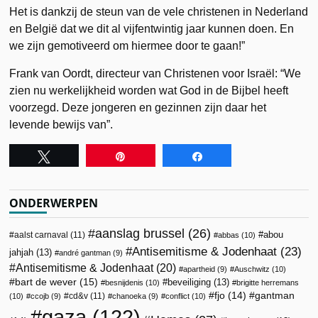
Het is dankzij de steun van de vele christenen in Nederland
en België dat we dit al vijfentwintig jaar kunnen doen. En
we zijn gemotiveerd om hiermee door te gaan!”
Frank van Oordt, directeur van Christenen voor Israël: “We
zien nu werkelijkheid worden wat God in de Bijbel heeft
voorzegd. Deze jongeren en gezinnen zijn daar het
levende bewijs van”.
Tweet
Pin
Share
ONDERWERPEN
aanslag brussel
(26)
abou
aalst carnaval
(11)
abbas
(10)
Antisemitisme & Jodenhaat
(23)
jahjah
(13)
andré gantman
(9)
Antisemitisme & Jodenhaat
(20)
apartheid
(9)
Auschwitz
(10)
bart de wever
(15)
beveiliging
(13)
besnijdenis
(10)
brigitte herremans
fjo
(14)
gantman
cd&v
(11)
(10)
ccojb
(9)
chanoeka
(9)
conflict
(10)
gaza
(122)