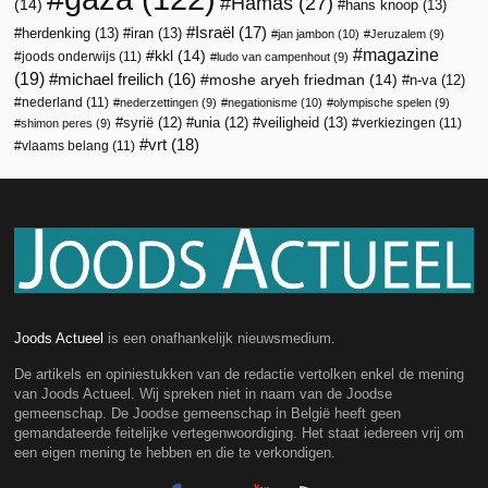
Hamas
(27)
(14)
hans knoop
(13)
Israël
(17)
herdenking
(13)
iran
(13)
jan jambon
(10)
Jeruzalem
(9)
magazine
kkl
(14)
joods onderwijs
(11)
ludo van campenhout
(9)
(19)
michael freilich
(16)
moshe aryeh friedman
(14)
n-va
(12)
nederland
(11)
nederzettingen
(9)
negationisme
(10)
olympische spelen
(9)
veiligheid
(13)
syrië
(12)
unia
(12)
verkiezingen
(11)
shimon peres
(9)
vrt
(18)
vlaams belang
(11)
Joods Actueel
is een onafhankelijk nieuwsmedium.
De artikels en opiniestukken van de redactie vertolken enkel de mening
van Joods Actueel. Wij spreken niet in naam van de Joodse
gemeenschap. De Joodse gemeenschap in België heeft geen
gemandateerde feitelijke vertegenwoordiging. Het staat iedereen vrij om
een eigen mening te hebben en die te verkondigen.