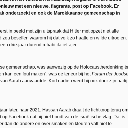
opnieuw met een nieuwe, flagrante, post op Facebook. Er
e zaak onderzoekt en ook de Marokkaanse gemeenschap in
 in beeld met zijn uitspraak dat Hitler met opzet niet alle
zou beseffen waarom hij dat volk zo haatte en wilde uitroeien.
een drie-jaar durend rehabilitatietraject.
Joodse gemeenschap, was aanwezig op de Holocaustherdenking é
en kan een fout maken”, was de teneur bij het
Forum der Joods
van Aarab aanvaardde. Kort nadien werd hij ook door zijn partij
 jaar later, naar 2021. Hassan Aarab draait de lichtknop terug om
t op Facebook dat hij niet houdt van de Israëlische vlag. Dat is
ier dan de andere en over smaken en kleuren valt niet te