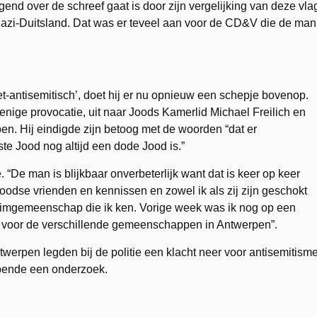
nd over de schreef gaat is door zijn vergelijking van deze vla
nazi-Duitsland. Dat was er teveel aan voor de CD&V die de man
niet-antisemitisch’, doet hij er nu opnieuw een schepje bovenop.
nige provocatie, uit naar Joods Kamerlid Michael Freilich en
en. Hij eindigde zijn betoog met de woorden “dat er
te Jood nog altijd een dode Jood is.”
e. “De man is blijkbaar onverbeterlijk want dat is keer op keer
Joodse vrienden en kennissen en zowel ik als zij zijn geschokt
limgemeenschap die ik ken. Vorige week was ik nog op een
ect voor de verschillende gemeenschappen in Antwerpen”.
erpen legden bij de politie een klacht neer voor antisemitism
opende een onderzoek.