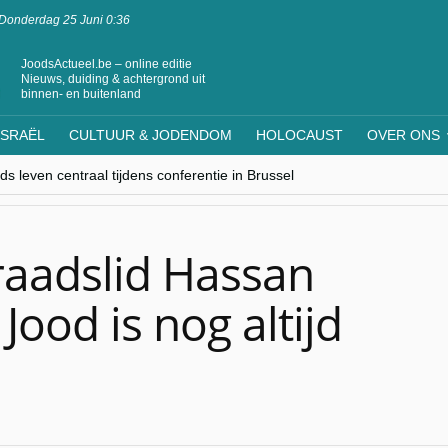
Donderdag 25 Juni 0:36
JoodsActueel.be – online editie
Nieuws, duiding & achtergrond uit
binnen- en buitenland
ISRAËL
CULTUUR & JODENDOM
HOLOCAUST
OVER ONS
s leven centraal tijdens conferentie in Brussel
ere Westen minderheden begrijpt”, Jinnih Beels (Vooruit)
rassing van Oost-Europa
laagdenbank”
nwerking met Mishpacha voor kosher travel en simchas wereldwijd
aadslid Hassan
Jood is nog altijd