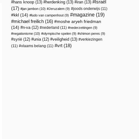
Israël
hans knoop
(13)
herdenking
(13)
iran
(13)
(17)
joods onderwijs
(11)
jan jambon
(10)
Jeruzalem
(9)
magazine
(19)
kkl
(14)
ludo van campenhout
(9)
michael freilich
(16)
moshe aryeh friedman
(14)
n-va
(12)
nederland
(11)
nederzettingen
(9)
negationisme
(10)
olympische spelen
(9)
shimon peres
(9)
veiligheid
(13)
syrië
(12)
unia
(12)
verkiezingen
vrt
(18)
(11)
vlaams belang
(11)