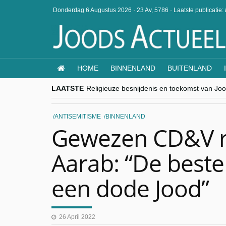
Donderdag 6 Augustus 2026
·
23 Av, 5786
·
Laatste publicatie:
HOME
BINNENLAND
BUITENLAND
LAATSTE
Religieuze besnijdenis en toekomst van Jood
“Besnijdenisdebat toont hoe moeilijk seculi
CITYTRIP | ROEMENIË – Boekarest: de ver
“Vandaag zit elke Jood in België op de bek
ANTISEMITISME
BINNENLAND
goKosher lanceert nieuwe website en same
Gewezen CD&V r
Aarab: “De beste 
een dode Jood”
26 April 2022