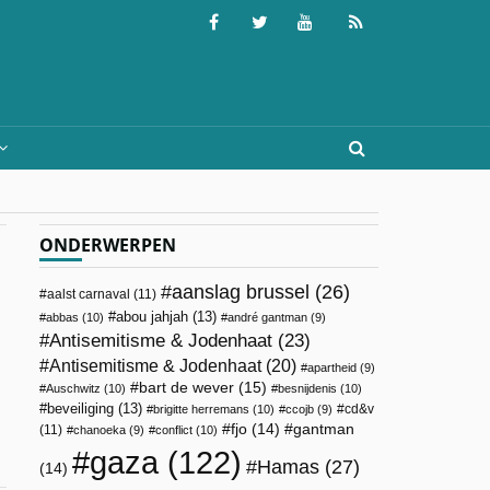
ONDERWERPEN
aanslag brussel
(26)
aalst carnaval
(11)
abou jahjah
(13)
abbas
(10)
andré gantman
(9)
Antisemitisme & Jodenhaat
(23)
Antisemitisme & Jodenhaat
(20)
apartheid
(9)
bart de wever
(15)
Auschwitz
(10)
besnijdenis
(10)
beveiliging
(13)
cd&v
brigitte herremans
(10)
ccojb
(9)
fjo
(14)
gantman
(11)
chanoeka
(9)
conflict
(10)
gaza
(122)
Hamas
(27)
(14)