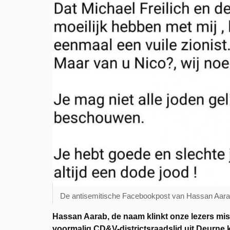
De antisemitische Facebookpost van Hassan Aar
Hassan Aarab, de naam klinkt onze lezers mi
voormalig CD&V-districtsraadslid uit Deurne k