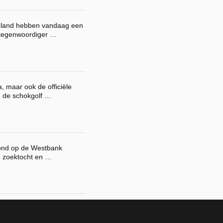
ns land hebben vandaag een
rtegenwoordiger …
a, maar ook de officiële
n de schokgolf …
vond op de Westbank
e zoektocht en …