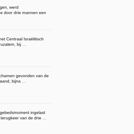
gen, werd
e door drie mannen een
t Centraal Israëlitisch
ruzalem, bij …
lichamen gevonden van de
maand, bijna …
 gebedsmoment ingelast
terugkeer van de drie …