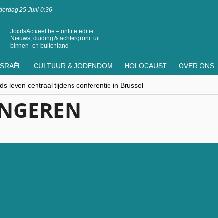
erdag 25 Juni 0:36
JoodsActueel.be – online editie
Nieuws, duiding & achtergrond uit
binnen- en buitenland
ISRAËL
CULTUUR & JODENDOM
HOLOCAUST
OVER ONS
s leven centraal tijdens conferentie in Brussel
ere Westen minderheden begrijpt”, Jinnih Beels (Vooruit)
ONGEREN
rassing van Oost-Europa
laagdenbank”
nwerking met Mishpacha voor kosher travel en simchas wereldwijd