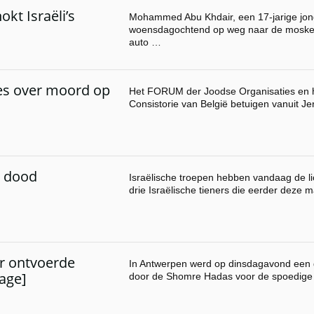
kt Israëli’s
Mohammed Abu Khdair, een 17-jarige jon
woensdagochtend op weg naar de moske
auto …
ies over moord op
Het FORUM der Joodse Organisaties en he
Consistorie van België betuigen vanuit Je
s dood
Israëlische troepen hebben vandaag de 
drie Israëlische tieners die eerder deze 
 ontvoerde
In Antwerpen werd op dinsdagavond een
tage]
door de Shomre Hadas voor de spoedige 