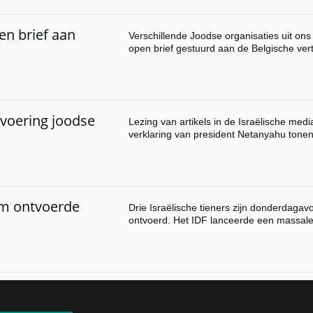
en brief aan
Verschillende Joodse organisaties uit o
open brief gestuurd aan de Belgische ve
ntvoering joodse
Lezing van artikels in de Israëlische medi
verklaring van president Netanyahu tone
om ontvoerde
Drie Israëlische tieners zijn donderdaga
ontvoerd. Het IDF lanceerde een massal