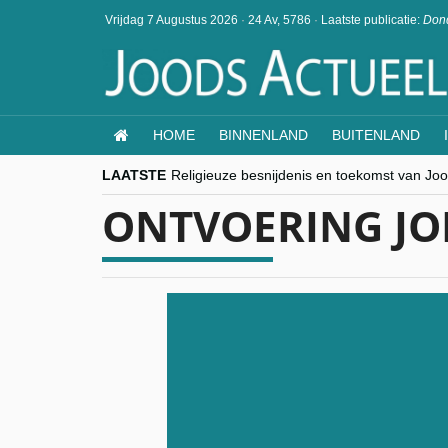
Vrijdag 7 Augustus 2026
·
24 Av, 5786
·
Laatste publicatie:
Dond
HOME
BINNENLAND
BUITENLAND
LAATSTE
Religieuze besnijdenis en toekomst van Jood
“Besnijdenisdebat toont hoe moeilijk seculi
ONTVOERING J
CITYTRIP | ROEMENIË – Boekarest: de ver
“Vandaag zit elke Jood in België op de bek
goKosher lanceert nieuwe website en same