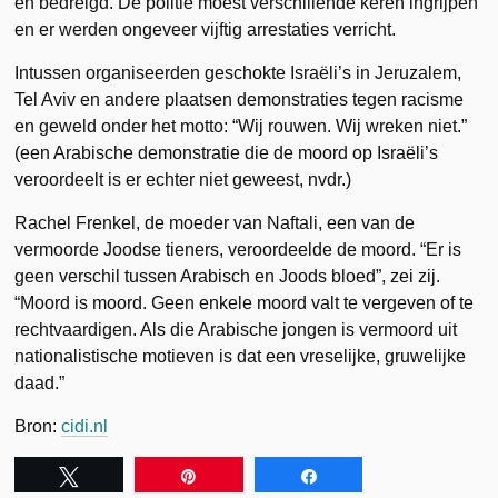
en bedreigd. De politie moest verschillende keren ingrijpen
en er werden ongeveer vijftig arrestaties verricht.
Intussen organiseerden geschokte Israëli’s in Jeruzalem,
Tel Aviv en andere plaatsen demonstraties tegen racisme
en geweld onder het motto: “Wij rouwen. Wij wreken niet.”
(een Arabische demonstratie die de moord op Israëli’s
veroordeelt is er echter niet geweest, nvdr.)
Rachel Frenkel, de moeder van Naftali, een van de
vermoorde Joodse tieners, veroordeelde de moord. “Er is
geen verschil tussen Arabisch en Joods bloed”, zei zij.
“Moord is moord. Geen enkele moord valt te vergeven of te
rechtvaardigen. Als die Arabische jongen is vermoord uit
nationalistische motieven is dat een vreselijke, gruwelijke
daad.”
Bron:
cidi.nl
Tweet
Pin
Share