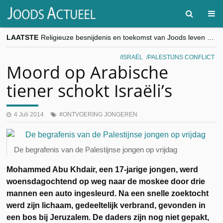
LAATSTE
Religieuze besnijdenis en toekomst van Joods leven centraal tijdens conferentie in Brussel
“Besnijdenisdebat toont hoe moeilijk seculiere Westen minderheden begrijpt”, Jinnih Beels (Vooruit)
CITYTRIP | ROEMENIË – Boekarest: de verrassing van Oost-Europa
ISRAËL
PALESTIJNS CONFLICT
“Vandaag zit elke Jood in België op de beklaagdenbank”
Moord op Arabische
goKosher lanceert nieuwe website en samenwerking met Mishpacha voor kosher travel en simchas wereldwijd
tiener schokt Israëli’s
4 Juli 2014
ONTVOERING JONGEREN
De begrafenis van de Palestijnse jongen op vrijdag
Mohammed Abu Khdair, een 17-jarige jongen, werd
woensdagochtend op weg naar de moskee door drie
mannen een auto ingesleurd. Na een snelle zoektocht
werd zijn lichaam, gedeeltelijk verbrand, gevonden in
een bos bij Jeruzalem. De daders zijn nog niet gepakt,