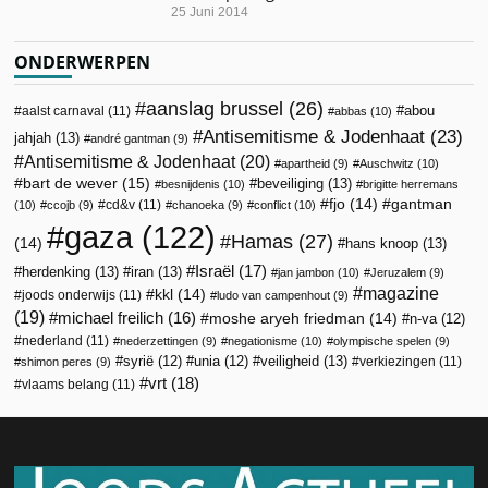
25 Juni 2014
ONDERWERPEN
aanslag brussel
(26)
abou
aalst carnaval
(11)
abbas
(10)
Antisemitisme & Jodenhaat
(23)
jahjah
(13)
andré gantman
(9)
Antisemitisme & Jodenhaat
(20)
apartheid
(9)
Auschwitz
(10)
bart de wever
(15)
beveiliging
(13)
besnijdenis
(10)
brigitte herremans
fjo
(14)
gantman
cd&v
(11)
(10)
ccojb
(9)
chanoeka
(9)
conflict
(10)
gaza
(122)
Hamas
(27)
(14)
hans knoop
(13)
Israël
(17)
herdenking
(13)
iran
(13)
jan jambon
(10)
Jeruzalem
(9)
magazine
kkl
(14)
joods onderwijs
(11)
ludo van campenhout
(9)
(19)
michael freilich
(16)
moshe aryeh friedman
(14)
n-va
(12)
nederland
(11)
nederzettingen
(9)
negationisme
(10)
olympische spelen
(9)
veiligheid
(13)
syrië
(12)
unia
(12)
verkiezingen
(11)
shimon peres
(9)
vrt
(18)
vlaams belang
(11)