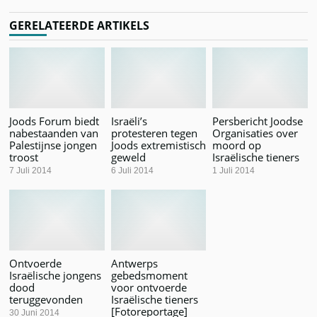
GERELATEERDE ARTIKELS
Joods Forum biedt
Israëli’s
Persbericht Joodse
nabestaanden van
protesteren tegen
Organisaties over
Palestijnse jongen
Joods extremistisch
moord op
troost
geweld
Israëlische tieners
7 Juli 2014
6 Juli 2014
1 Juli 2014
Ontvoerde
Antwerps
Israëlische jongens
gebedsmoment
dood
voor ontvoerde
teruggevonden
Israëlische tieners
[Fotoreportage]
30 Juni 2014