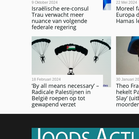
9 Oktober 2024
22 Mei 2024
Israëlische ere-consul
Moreel fa
Trau verwacht meer
Europa d
nuance van volgende
Hamas le
federale regering
18 Februari 2024
30 Januari 2
‘By all means necessary’ –
Theo Fra
Radicale Palestijnen in
hekelt Pa
België roepen op tot
Slay’ (ui
gewapend verzet
moorden