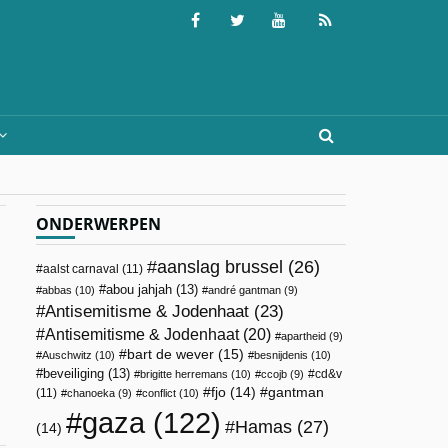
ONDERWERPEN
aanslag brussel
(26)
aalst carnaval
(11)
abou jahjah
(13)
abbas
(10)
andré gantman
(9)
Antisemitisme & Jodenhaat
(23)
Antisemitisme & Jodenhaat
(20)
apartheid
(9)
bart de wever
(15)
Auschwitz
(10)
besnijdenis
(10)
beveiliging
(13)
cd&v
brigitte herremans
(10)
ccojb
(9)
fjo
(14)
gantman
(11)
chanoeka
(9)
conflict
(10)
gaza
(122)
Hamas
(27)
(14)