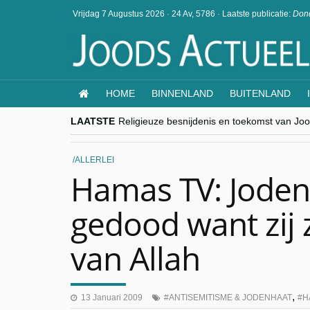
Vrijdag 7 Augustus 2026
·
24 Av, 5786
·
Laatste publicatie:
Dond
HOME
BINNENLAND
BUITENLAND
LAATSTE
Religieuze besnijdenis en toekomst van Jood
“Besnijdenisdebat toont hoe moeilijk seculi
CITYTRIP | ROEMENIË – Boekarest: de ver
“Vandaag zit elke Jood in België op de bek
ALLERLEI
goKosher lanceert nieuwe website en same
Hamas TV: Jode
gedood want zij 
van Allah
,
13 Januari 2009
ANTISEMITISME & JODENHAAT
H