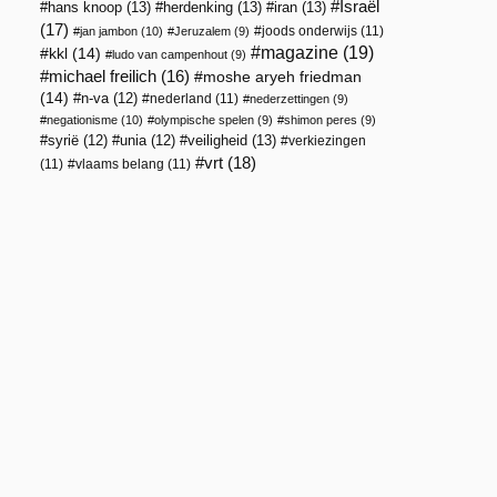
Israël
hans knoop
(13)
herdenking
(13)
iran
(13)
(17)
joods onderwijs
(11)
jan jambon
(10)
Jeruzalem
(9)
magazine
(19)
kkl
(14)
ludo van campenhout
(9)
michael freilich
(16)
moshe aryeh friedman
(14)
n-va
(12)
nederland
(11)
nederzettingen
(9)
negationisme
(10)
olympische spelen
(9)
shimon peres
(9)
veiligheid
(13)
syrië
(12)
unia
(12)
verkiezingen
vrt
(18)
(11)
vlaams belang
(11)