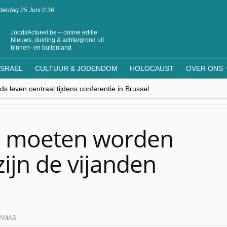
erdag 25 Juni 0:36
JoodsActueel.be – online editie
Nieuws, duiding & achtergrond uit
binnen- en buitenland
ISRAËL
CULTUUR & JODENDOM
HOLOCAUST
OVER ONS
s leven centraal tijdens conferentie in Brussel
ere Westen minderheden begrijpt”, Jinnih Beels (Vooruit)
rassing van Oost-Europa
laagdenbank”
nwerking met Mishpacha voor kosher travel en simchas wereldwijd
n moeten worden
zijn de vijanden
AMAS