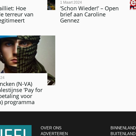
1 Maart 2024
illiet: Hoe
‘Schon Wieder!’ – Open
e terreur van
brief aan Caroline
gitimeert
Gennez
024
ncken (N-VA)
lestijnse ‘Pay for
tbetaling voor
) programma
OVER ONS
BINNENLAND
ADVERTEREN
BUITENLAND