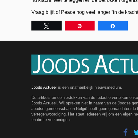
nu klacht neer te leggen en de betrokken organis
Vraag blijft of Peace nog veel langer “in de kr
Tweet
Pin
Share
Joods Actueel
is een onafhankelijk nieuwsmedium.
De artikels en opiniestukken van de redactie vertolken enk
Joods Actueel. Wij spreken niet in naam van de Joodse g
Joodse gemeenschap in België heeft geen gemandateerde fe
vertegenwoordiging. Het staat iedereen vrij om een eigen m
en die te verkondigen.