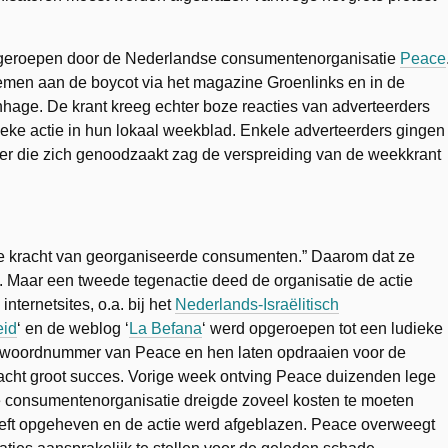
opgeroepen door de Nederlandse consumentenorganisatie
Peace
emen aan de boycot via het magazine Groenlinks en in de
hage. De krant kreeg echter boze reacties van adverteerders
ieke actie in hun lokaal weekblad. Enkele adverteerders gingen
ever die zich genoodzaakt zag de verspreiding van de weekkrant
 de kracht van georganiseerde consumenten.” Daarom dat ze
Maar een tweede tegenactie deed de organisatie de actie
nternetsites, o.a. bij het
Nederlands-Israëlitisch
eid
‘ en de weblog ‘
La Befana
‘ werd opgeroepen tot een ludieke
twoordnummer van Peace en hen laten opdraaien voor de
cht groot succes. Vorige week ontving Peace duizenden lege
consumentenorganisatie dreigde zoveel kosten te moeten
ft opgeheven en de actie werd afgeblazen. Peace overweegt