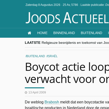
Zaterdag 8 Augustus 2026
·
25 Av, 5786
·
Laatste publicatie:
Do
HOME
BINNENLAND
BUITENLAND
LAATSTE
Religieuze besnijdenis en toekomst van Jood
“Besnijdenisdebat toont hoe moeilijk seculi
CITYTRIP | ROEMENIË – Boekarest: de ver
“Vandaag zit elke Jood in België op de bek
BUITENLAND
ISRAËL
goKosher lanceert nieuwe website en same
Boycot actie loop
verwacht voor o
13 April 2009
De weblog
Brabosh
meldt dat een boycotactie v
Israëlische producten in Nederland door de org