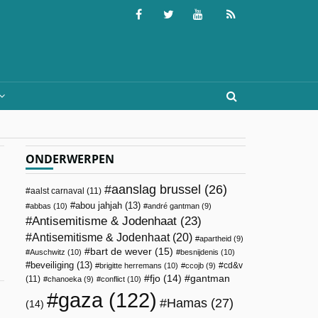
ONDERWERPEN
aanslag brussel
(26)
aalst carnaval
(11)
abou jahjah
(13)
abbas
(10)
andré gantman
(9)
Antisemitisme & Jodenhaat
(23)
Antisemitisme & Jodenhaat
(20)
apartheid
(9)
bart de wever
(15)
Auschwitz
(10)
besnijdenis
(10)
beveiliging
(13)
cd&v
brigitte herremans
(10)
ccojb
(9)
fjo
(14)
gantman
(11)
chanoeka
(9)
conflict
(10)
gaza
(122)
Hamas
(27)
(14)