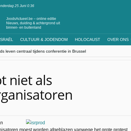
nderdag 25 Juni 0:36
JoodsActueel.be – online editie
Nieuws, duiding & achtergrond uit
binnen- en buitenland
ISRAËL
CULTUUR & JODENDOM
HOLOCAUST
OVER ONS
s leven centraal tijdens conferentie in Brussel
ere Westen minderheden begrijpt”, Jinnih Beels (Vooruit)
rassing van Oost-Europa
laagdenbank”
nwerking met Mishpacha voor kosher travel en simchas wereldwijd
t niet als
rganisatoren
an
anisatoren moest worden afgeblazen vanwege het grote protest