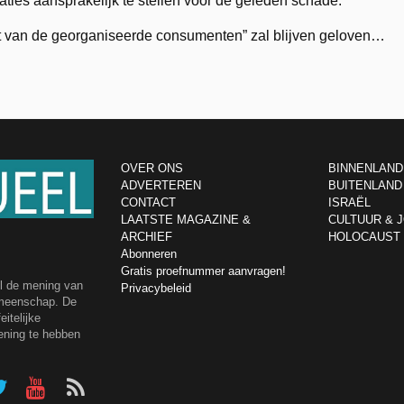
aties aansprakelijk te stellen voor de geleden schade.
acht van de georganiseerde consumenten” zal blijven geloven…
OVER ONS
BINNENLAND
ADVERTEREN
BUITENLAND
CONTACT
ISRAËL
LAATSTE MAGAZINE &
CULTUUR & 
ARCHIEF
HOLOCAUST
Abonneren
Gratis proefnummer aanvragen!
el de mening van
Privacybeleid
emeenschap. De
itelijke
ening te hebben