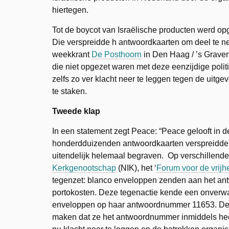
hiertegen.
Tot de boycot van Israëlische producten werd 
Die verspreidde h antwoordkaarten om deel te n
weekkrant
De Posthoorn
in Den Haag / ’s Graven
die niet opgezet waren met deze eenzijdige polit
zelfs zo ver klacht neer te leggen tegen de uitg
te staken.
Tweede klap
In een statement zegt Peace: “Peace gelooft in
honderdduizenden antwoordkaarten verspreidde. 
uitendelijk helemaal begraven. Op verschillende i
Kerkgenootschap
(NIK), het ‘
Forum voor de vrijh
tegenzet: blanco enveloppen zenden aan het an
portokosten. Deze tegenactie kende een onverwa
enveloppen op haar antwoordnummer 11653. De 
maken dat ze het antwoordnummer inmiddels hee