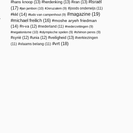
Israël
hans knoop
(13)
herdenking
(13)
iran
(13)
(17)
joods onderwijs
(11)
jan jambon
(10)
Jeruzalem
(9)
magazine
(19)
kkl
(14)
ludo van campenhout
(9)
.
michael freilich
(16)
moshe aryeh friedman
(14)
n-va
(12)
nederland
(11)
nederzettingen
(9)
negationisme
(10)
olympische spelen
(9)
shimon peres
(9)
veiligheid
(13)
syrië
(12)
unia
(12)
verkiezingen
vrt
(18)
(11)
vlaams belang
(11)