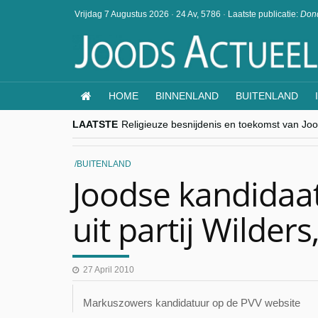
Vrijdag 7 Augustus 2026
·
24 Av, 5786
·
Laatste publicatie:
Dond
HOME
BINNENLAND
BUITENLAND
LAATSTE
Religieuze besnijdenis en toekomst van Jood
“Besnijdenisdebat toont hoe moeilijk seculi
CITYTRIP | ROEMENIË – Boekarest: de ver
“Vandaag zit elke Jood in België op de bek
BUITENLAND
goKosher lanceert nieuwe website en same
Joodse kandidaat
uit partij Wilders
27 April 2010
Markuszowers kandidatuur op de PVV website