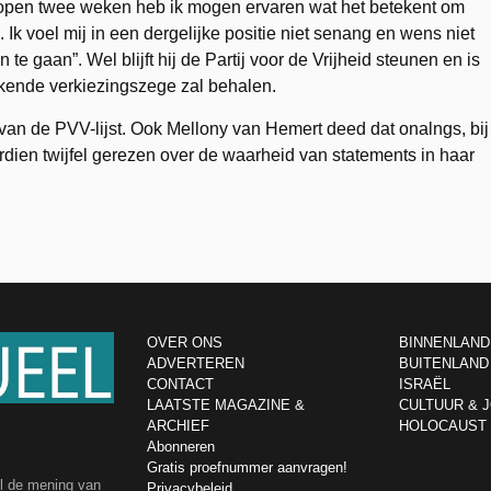
lopen twee weken heb ik mogen ervaren wat het betekent om
 Ik voel mij in een dergelijke positie niet senang en wens niet
te gaan”. Wel blijft hij de Partij voor de Vrijheid steunen en is
linkende verkiezingszege zal behalen.
t van de PVV-lijst. Ook Mellony van Hemert deed dat onalngs, bij
dien twijfel gerezen over de waarheid van statements in haar
OVER ONS
BINNENLAND
ADVERTEREN
BUITENLAND
CONTACT
ISRAËL
LAATSTE MAGAZINE &
CULTUUR & 
ARCHIEF
HOLOCAUST
Abonneren
Gratis proefnummer aanvragen!
el de mening van
Privacybeleid