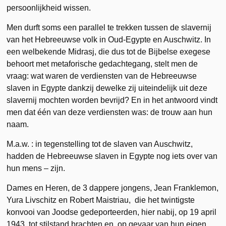
persoonlijkheid wissen.
Men durft soms een parallel te trekken tussen de slavernij
van het Hebreeuwse volk in Oud-Egypte en Auschwitz. In
een welbekende Midrasj, die dus tot de Bijbelse exegese
behoort met metaforische gedachtegang, stelt men de
vraag: wat waren de verdiensten van de Hebreeuwse
slaven in Egypte dankzij dewelke zij uiteindelijk uit deze
slavernij mochten worden bevrijd? En in het antwoord vindt
men dat één van deze verdiensten was: de trouw aan hun
naam.
M.a.w. : in tegenstelling tot de slaven van Auschwitz,
hadden de Hebreeuwse slaven in Egypte nog iets over van
hun mens – zijn.
Dames en Heren, de 3 dappere jongens, Jean Franklemon,
Yura Livschitz en Robert Maistriau, die het twintigste
konvooi van Joodse gedeporteerden, hier nabij, op 19 april
1943, tot stilstand brachten en, op gevaar van hun eigen