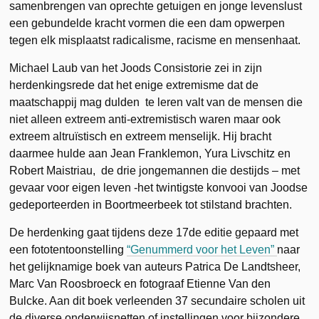
samenbrengen van oprechte getuigen en jonge levenslust
een gebundelde kracht vormen die een dam opwerpen
tegen elk misplaatst radicalisme, racisme en mensenhaat.
Michael Laub van het Joods Consistorie zei in zijn
herdenkingsrede dat het enige extremisme dat de
maatschappij mag dulden te leren valt van de mensen die
niet alleen extreem anti-extremistisch waren maar ook
extreem altruïstisch en extreem menselijk. Hij bracht
daarmee hulde aan Jean Franklemon, Yura Livschitz en
Robert Maistriau, de drie jongemannen die destijds – met
gevaar voor eigen leven -het twintigste konvooi van Joodse
gedeporteerden in Boortmeerbeek tot stilstand brachten.
De herdenking gaat tijdens deze 17de editie gepaard met
een fototentoonstelling
“Genummerd voor het Leven”
naar
het gelijknamige boek van auteurs Patrica De Landtsheer,
Marc Van Roosbroeck en fotograaf Etienne Van den
Bulcke. Aan dit boek verleenden 37 secundaire scholen uit
de diverse onderwijsnetten of instellingen voor bijzondere