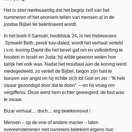
Het is zeer merkwaardig dat het begrip zelf van het
nummeren of het anoniem tellen van mensen al in de
joodse Bijbel fel bekritiseerd wordt.
In het boek II Samuël, hoofdstuk 24, in het Hebreeuws:
Sjmoeël Beth, perek kav-daled, wordt het verhaal verteld
i.v.m. koning David die het bevel gaf om en volkstelling te
houden in Israël en Juda; hij wilde gewoon weten hoe
talrijk het volk was. Nadat het resultaat aan de koning werd
medegedeeld, zo vertelt de Bijbel, begon zijn hart te
bonzen van angst en hij richtte zich tot God en zei : “Ik heb
zwaar gezondigd door dat te doen” – en hij vroeg om
vergiffenis. Deze werd hem echter geweigerd: de fout was
te zwaar.
Bizar verhaal… doch… erg betekenisvol !
Mensen – op de ene of andere manier – laten
overeenstemmen met nummers betekent ergens hun