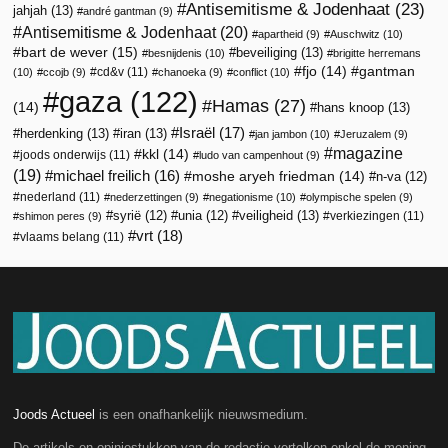
Antisemitisme & Jodenhaat
(23)
jahjah
(13)
andré gantman
(9)
Antisemitisme & Jodenhaat
(20)
apartheid
(9)
Auschwitz
(10)
bart de wever
(15)
beveiliging
(13)
besnijdenis
(10)
brigitte herremans
fjo
(14)
gantman
cd&v
(11)
(10)
ccojb
(9)
chanoeka
(9)
conflict
(10)
gaza
(122)
Hamas
(27)
(14)
hans knoop
(13)
Israël
(17)
herdenking
(13)
iran
(13)
jan jambon
(10)
Jeruzalem
(9)
magazine
kkl
(14)
joods onderwijs
(11)
ludo van campenhout
(9)
(19)
michael freilich
(16)
moshe aryeh friedman
(14)
n-va
(12)
nederland
(11)
nederzettingen
(9)
negationisme
(10)
olympische spelen
(9)
veiligheid
(13)
syrië
(12)
unia
(12)
verkiezingen
(11)
shimon peres
(9)
vrt
(18)
vlaams belang
(11)
Joods Actueel
is een onafhankelijk nieuwsmedium.
De artikels en opiniestukken van de redactie vertolken enkel de mening