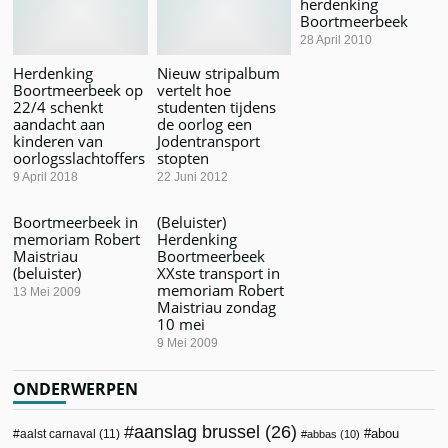
herdenking
Boortmeerbeek
28 April 2010
Herdenking
Nieuw stripalbum
Boortmeerbeek op
vertelt hoe
22/4 schenkt
studenten tijdens
aandacht aan
de oorlog een
kinderen van
Jodentransport
oorlogsslachtoffers
stopten
9 April 2018
22 Juni 2012
Boortmeerbeek in
(Beluister)
memoriam Robert
Herdenking
Maistriau
Boortmeerbeek
(beluister)
XXste transport in
memoriam Robert
13 Mei 2009
Maistriau zondag
10 mei
9 Mei 2009
ONDERWERPEN
aanslag brussel
(26)
abou
aalst carnaval
(11)
abbas
(10)