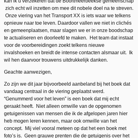
kan ik u verzekeren dat de Boortmeerbeekse gemeenschap
zich echt wil inzetten om mee dit nobele doel na te streven.
Onze viering van het Transport XX is iets waar we telkens
opnieuw naar toe leven. Daardoor vallen we niet in clichés
en gemeenplaatsen, maar slagen we er in onze boodschap
te actualiseren en doorleefd te maken. Het team dat instaat
voor de voorbereidingen zoekt telkens nieuwe
invalshoeken en breidt de intense contacten alsmaar uit. Ik
wil hen daarvoor trouwens uitdrukkelijk danken.
Geachte aanwezigen,
Zo zijn we dit jaar bijvoorbeeld aanbeland bij het boek dat
vandaag centraal in de viering geplaatst werd.
“Genummerd voor het leven” is een boek dat mij echt
geraakt heeft. Niet alleen omwille van de opgenomen
getuigenissen van mensen die ik de afgelopen jaren hier
heb mogen leren kennen, maar ook omwille van het
concept. Mij viel vooral meteen op dat het een boek met
foto’s is. Geen grauwe prenten die de getuigenis over het