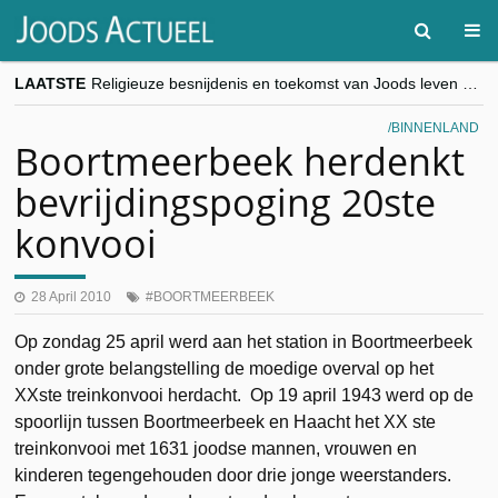
LAATSTE
Religieuze besnijdenis en toekomst van Joods leven centraal tijdens conferentie in Brussel
“Besnijdenisdebat toont hoe moeilijk seculiere Westen minderheden begrijpt”, Jinnih Beels (Vooruit)
CITYTRIP | ROEMENIË – Boekarest: de verrassing van Oost-Europa
BINNENLAND
“Vandaag zit elke Jood in België op de beklaagdenbank”
Boortmeerbeek herdenkt
goKosher lanceert nieuwe website en samenwerking met Mishpacha voor kosher travel en simchas wereldwijd
bevrijdingspoging 20ste
konvooi
28 April 2010
BOORTMEERBEEK
Op zondag 25 april werd aan het station in Boortmeerbeek
onder grote belangstelling de moedige overval op het
XXste treinkonvooi herdacht. Op 19 april 1943 werd op de
spoorlijn tussen Boortmeerbeek en Haacht het XX ste
treinkonvooi met 1631 joodse mannen, vrouwen en
kinderen tegengehouden door drie jonge weerstanders.