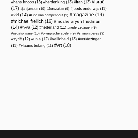
Israël
hans knoop
(13)
herdenking
(13)
iran
(13)
(17)
joods onderwijs
(11)
jan jambon
(10)
Jeruzalem
(9)
magazine
(19)
kkl
(14)
ludo van campenhout
(9)
michael freilich
(16)
moshe aryeh friedman
(14)
n-va
(12)
nederland
(11)
nederzettingen
(9)
negationisme
(10)
olympische spelen
(9)
shimon peres
(9)
veiligheid
(13)
syrië
(12)
unia
(12)
verkiezingen
vrt
(18)
(11)
vlaams belang
(11)