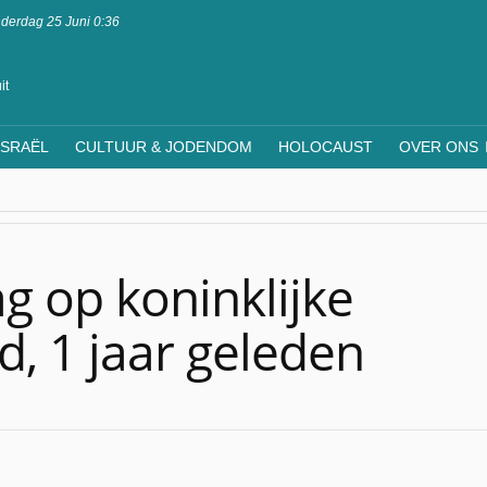
derdag 25 Juni 0:36
it
ISRAËL
CULTUUR & JODENDOM
HOLOCAUST
OVER ONS
g op koninklijke
d, 1 jaar geleden