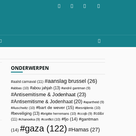
ONDERWERPEN
aanslag brussel
(26)
aalst carnaval
(11)
abou jahjah
(13)
abbas
(10)
andré gantman
(9)
Antisemitisme & Jodenhaat
(23)
Antisemitisme & Jodenhaat
(20)
apartheid
(9)
bart de wever
(15)
Auschwitz
(10)
besnijdenis
(10)
beveiliging
(13)
cd&v
brigitte herremans
(10)
ccojb
(9)
fjo
(14)
gantman
(11)
chanoeka
(9)
conflict
(10)
gaza
(122)
Hamas
(27)
(14)