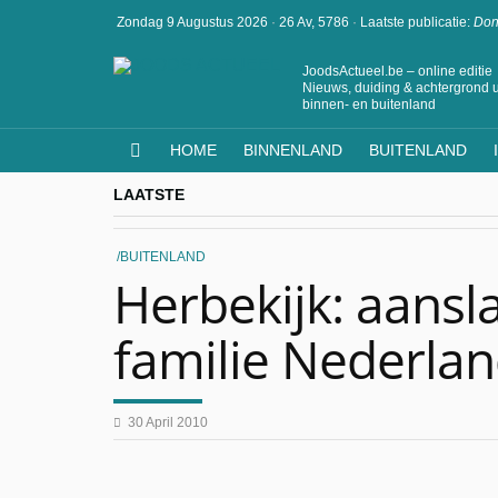
Zondag 9 Augustus 2026
·
26 Av, 5786
·
Laatste publicatie:
Don
JoodsActueel.be – online editie
Nieuws, duiding & achtergrond u
binnen- en buitenland
HOME
BINNENLAND
BUITENLAND
LAATSTE
BUITENLAND
Herbekijk: aansla
familie Nederlan
30 April 2010