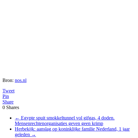
Bron:
nos.nl
Tweet
Pin
Share
0
Shares
←
Egypte spuit smokkeltunnel vol gifgas, 4 doden.
Mensenrechtenorganisaties geven geen krimp
Herbekijk: aanslag op koninklijke familie Nederland, 1 jaar
geleden
→