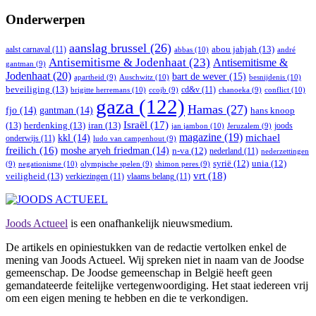
Onderwerpen
aanslag brussel
(26)
abou jahjah
(13)
aalst carnaval
(11)
abbas
(10)
andré
Antisemitisme & Jodenhaat
(23)
Antisemitisme &
gantman
(9)
Jodenhaat
(20)
bart de wever
(15)
Auschwitz
(10)
besnijdenis
(10)
apartheid
(9)
beveiliging
(13)
cd&v
(11)
brigitte herremans
(10)
conflict
(10)
ccojb
(9)
chanoeka
(9)
gaza
(122)
Hamas
(27)
fjo
(14)
gantman
(14)
hans knoop
Israël
(17)
(13)
herdenking
(13)
iran
(13)
joods
jan jambon
(10)
Jeruzalem
(9)
magazine
(19)
michael
kkl
(14)
onderwijs
(11)
ludo van campenhout
(9)
freilich
(16)
moshe aryeh friedman
(14)
n-va
(12)
nederland
(11)
nederzettingen
syrië
(12)
unia
(12)
negationisme
(10)
(9)
olympische spelen
(9)
shimon peres
(9)
vrt
(18)
veiligheid
(13)
verkiezingen
(11)
vlaams belang
(11)
Joods Actueel
is een onafhankelijk nieuwsmedium.
De artikels en opiniestukken van de redactie vertolken enkel de
mening van Joods Actueel. Wij spreken niet in naam van de Joodse
gemeenschap. De Joodse gemeenschap in België heeft geen
gemandateerde feitelijke vertegenwoordiging. Het staat iedereen vrij
om een eigen mening te hebben en die te verkondigen.