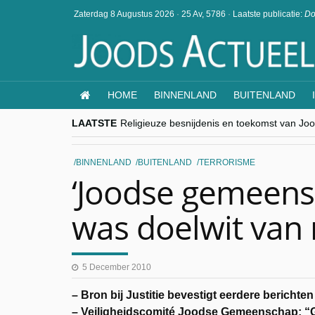
Zaterdag 8 Augustus 2026
·
25 Av, 5786
·
Laatste publicatie:
Do
HOME
BINNENLAND
BUITENLAND
LAATSTE
Religieuze besnijdenis en toekomst van Jood
“Besnijdenisdebat toont hoe moeilijk seculi
CITYTRIP | ROEMENIË – Boekarest: de ver
“Vandaag zit elke Jood in België op de bek
BINNENLAND
BUITENLAND
TERRORISME
goKosher lanceert nieuwe website en same
‘Joodse gemeens
was doelwit van
5 December 2010
– Bron bij Justitie bevestigt eerdere bericht
– Veiligheidscomité Joodse Gemeenschap: “Ge