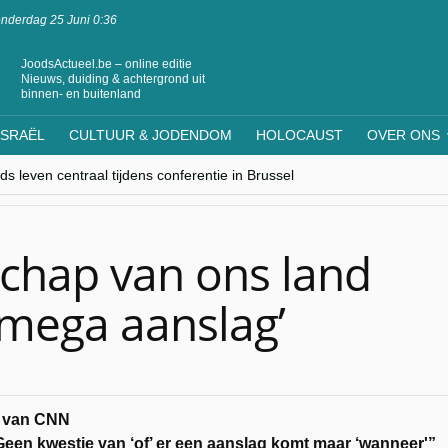
nderdag 25 Juni 0:36
JoodsActueel.be – online editie
Nieuws, duiding & achtergrond uit
binnen- en buitenland
ISRAËL
CULTUUR & JODENDOM
HOLOCAUST
OVER ONS
s leven centraal tijdens conferentie in Brussel
ere Westen minderheden begrijpt”, Jinnih Beels (Vooruit)
rassing van Oost-Europa
laagdenbank”
nwerking met Mishpacha voor kosher travel en simchas wereldwijd
chap van ons land
 mega aanslag’
en van CNN
en kwestie van ‘of’ er een aanslag komt maar ‘wanneer'”