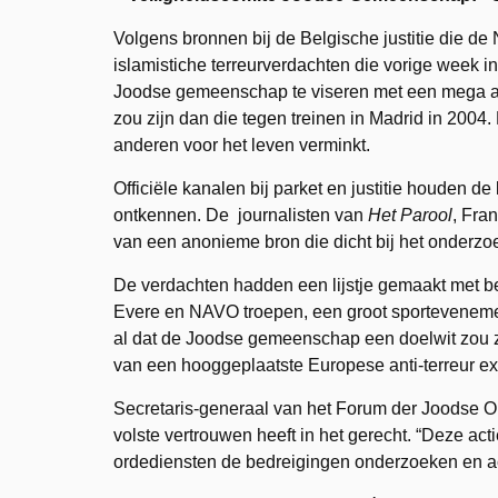
Volgens bronnen bij de Belgische justitie die d
islamistiche terreurverdachten die vorige wee
Joodse gemeenschap te viseren met een mega aa
zou zijn dan die tegen treinen in Madrid in 200
anderen voor het leven verminkt.
Officiële kanalen bij parket en justitie houden d
ontkennen. De journalisten van
Het Parool
, Fra
van een anonieme bron die dicht bij het onderzoe
De verdachten hadden een lijstje gemaakt met be
Evere en NAVO troepen, een groot sporteveneme
al dat de Joodse gemeenschap een doelwit zou zi
van een hooggeplaatste Europese anti-terreur ex
Secretaris-generaal van het Forum der Joodse O
volste vertrouwen heeft in het gerecht. “Deze ac
ordediensten de bedreigingen onderzoeken en a