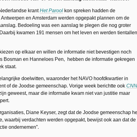
e Nederlandse krant
Het Parool
kon spreken hadden de
k in Antwerpen en Amsterdam werden opgepakt plannen om de
nslag. Bedoeling was een aanslag te plegen die nog groter
4. Daarbij kwamen 191 mensen om het leven en werden tientalle
e kiezen op elkaar en willen de informatie niet bevestigen noch
ns Bosman en Hanneloes Pen, hebben de informatie gekregen
k staat.
langrijke doelwitten, waaronder het NAVO hoofdkwartier in
nt of de Joodse gemeenschap. Vorige week berichtte ook
CN
jn geweest, maar die informatie kwam niet van justitie maar
pert.
rganisaties, Diane Keyser, zegt dat de Joodse gemeenschap he
tie, waarbij verdachten werden opgepakt, bewijst ook aan dat de
ctie ondernemen”.