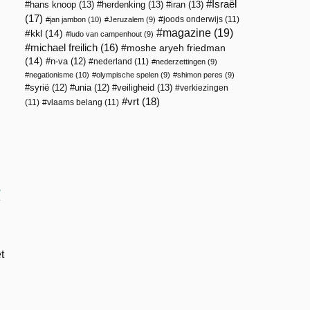
Israël
hans knoop
(13)
herdenking
(13)
iran
(13)
(17)
joods onderwijs
(11)
jan jambon
(10)
Jeruzalem
(9)
magazine
(19)
kkl
(14)
ludo van campenhout
(9)
michael freilich
(16)
moshe aryeh friedman
(14)
n-va
(12)
nederland
(11)
nederzettingen
(9)
n
negationisme
(10)
olympische spelen
(9)
shimon peres
(9)
veiligheid
(13)
syrië
(12)
unia
(12)
verkiezingen
vrt
(18)
(11)
vlaams belang
(11)
N
t