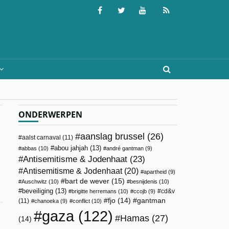
ONDERWERPEN
aanslag brussel
(26)
aalst carnaval
(11)
abou jahjah
(13)
abbas
(10)
andré gantman
(9)
Antisemitisme & Jodenhaat
(23)
Antisemitisme & Jodenhaat
(20)
apartheid
(9)
bart de wever
(15)
Auschwitz
(10)
besnijdenis
(10)
beveiliging
(13)
cd&v
brigitte herremans
(10)
ccojb
(9)
fjo
(14)
gantman
(11)
chanoeka
(9)
conflict
(10)
gaza
(122)
Hamas
(27)
(14)