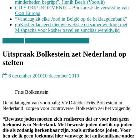
minderheden begrijpt”, Jinnih Beels (Vooruit)
CITYTRIP | ROEMENIË – Boekarest: de verrassing van
Oost-Europa
“Vandaag zit elke Jood in België op de beklaagdenbank”
goKosher lanceert nieuwe website en samenwerking met
Mishpacha voor kosher travel en simchas wereldwijd
Buitenland
Joodse gemeenschap Buitenland
Uitspraak Bolkestein zet Nederland op
stelten
6 december 2010
10 december 2010
Frits Bolkenstein
De uitlatingen van voormalig VVD-leider Frits Bolkestein in
Nederland zorgen voor controverse. Bolkestein zei het volgende:
“Bewuste joden moeten zich realiseren dat er voor hen geen
toekomst is in Nederland. Met bewuste joden doel ik op joden
die als zodanig herkenbaar zijn, zoals orthodoxe joden. Voor
hen zie ik geen toekomst hier vanwege het antisemitisme onder