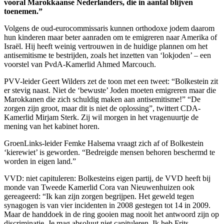
vooral Marokkaanse Nederlanders, die in aantal blijven
toenemen.”
Volgens de oud-eurocommissaris kunnen orthodoxe jodem daarom
hun kinderen maar beter aanraden om te emigreren naar Amerika of
Israël. Hij heeft weinig vertrouwen in de huidige plannen om het
antisemitisme te bestrijden, zoals het inzetten van ‘lokjoden’ – een
voorstel van PvdA-Kamerlid Ahmed Marcouch.
PVV-leider Geert Wilders zet de toon met een tweet: “Bolkestein zit
er stevig naast. Niet de ‘bewuste’ Joden moeten emigreren maar die
Marokkanen die zich schuldig maken aan antisemitisme!” “De
zorgen zijn groot, maar dit is niet de oplossing”, twittert CDA-
Kamerlid Mirjam Sterk. Zij wil morgen in het vragenuurtje de
mening van het kabinet horen.
GroenLinks-leider Femke Halsema vraagt zich af of Bolkestein
‘kierewiet’ is geworden. “Bedreigde mensen behoren beschermd te
worden in eigen land.”
VVD: niet capituleren: Bolkesteins eigen partij, de VVD heeft bij
monde van Tweede Kamerlid Cora van Nieuwenhuizen ook
gereageerd: “Ik kan zijn zorgen begrijpen. Het geweld tegen
synagogen is van vier incidenten in 2008 gestegen tot 14 in 2009.
Maar de handdoek in de ring gooien mag nooit het antwoord zijn op
discriminatie. Je mag absoluut niet capituleren. Ik heb Frits