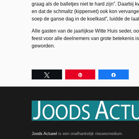
graag als de balletjes niet te hard zijn”. Daarbi
en dat de schmaltz (kippenvet) ook kon vervange
soep de ganse dag in de koelkast”, luidde de laa
Alle gasten van de jaarlijkse Witte Huis seder,
feest voor alle deelnemers van grote betekenis is 
geworden.
Tweet
Pin
Share
Joods Actueel
is een onafhankelijk nieuwsmedium.