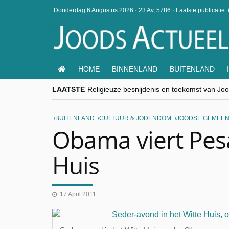
Donderdag 6 Augustus 2026
·
23 Av, 5786
·
Laatste publicatie:
HOME
BINNENLAND
BUITENLAND
LAATSTE
Religieuze besnijdenis en toekomst van Jood
“Besnijdenisdebat toont hoe moeilijk seculi
CITYTRIP | ROEMENIË – Boekarest: de ver
“Vandaag zit elke Jood in België op de bek
BUITENLAND
CULTUUR & JODENDOM
JOODSE GEMEEN
goKosher lanceert nieuwe website en same
Obama viert Pesa
Huis
17 April 2011