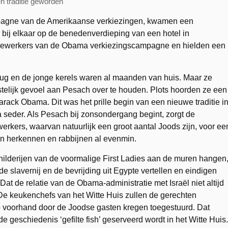
n traditie geworden
ampagne van de Amerikaanse verkiezingen, kwamen een
ij elkaar op de benedenverdieping van een hotel in
ewerkers van de Obama verkiezingscampagne en hielden een
rug en de jonge kerels waren al maanden van huis. Maar ze
telijk gevoel aan Pesach over te houden. Plots hoorden ze een
arack Obama. Dit was het prille begin van een nieuwe traditie i
a seder. Als Pesach bij zonsondergang begint, zorgt de
kers, waarvan natuurlijk een groot aantal Joods zijn, voor ee
en herkennen en rabbijnen al evenmin.
childerijen van de voormalige First Ladies aan de muren hangen
de slavernij en de bevrijding uit Egypte vertellen en eindigen
 Dat de relatie van de Obama-administratie met Israël niet altijd
 De keukenchefs van het Witte Huis zullen de gerechten
p voorhand door de Joodse gasten kregen toegestuurd. Dat
e geschiedenis ‘gefilte fish’ geserveerd wordt in het Witte Huis.