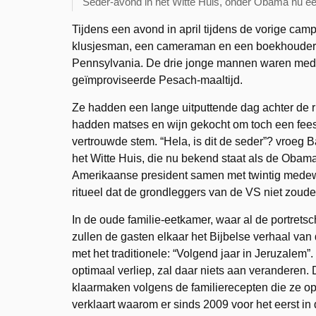
Seder-avond in het Witte Huis, onder Obama nu ee
Tijdens een avond in april tijdens de vorige c
klusjesman, een cameraman en een boekhouder b
Pennsylvania.
De drie jonge mannen waren med
geïmproviseerde Pesach-maaltijd.
Ze hadden een lange uitputtende dag achter de 
hadden matses en wijn gekocht om toch een fees
vertrouwde stem. “Hela, is dit de seder”? vroeg B
het Witte Huis, die nu bekend staat als de Obam
Amerikaanse president samen met twintig medewer
ritueel dat de grondleggers van de VS niet zoud
In de oude familie-eetkamer, waar al de portrets
zullen de gasten elkaar het Bijbelse verhaal van 
met het traditionele: “Volgend jaar in Jeruzalem”.
optimaal verliep, zal daar niets aan veranderen.
klaarmaken volgens de familierecepten die ze o
verklaart waarom er sinds 2009 voor het eerst in d