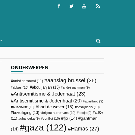
ONDERWERPEN
aanslag brussel
(26)
aalst carnaval
(11)
abou jahjah
(13)
abbas
(10)
andré gantman
(9)
Antisemitisme & Jodenhaat
(23)
Antisemitisme & Jodenhaat
(20)
apartheid
(9)
bart de wever
(15)
Auschwitz
(10)
besnijdenis
(10)
beveiliging
(13)
cd&v
brigitte herremans
(10)
ccojb
(9)
fjo
(14)
gantman
(11)
chanoeka
(9)
conflict
(10)
gaza
(122)
Hamas
(27)
(14)