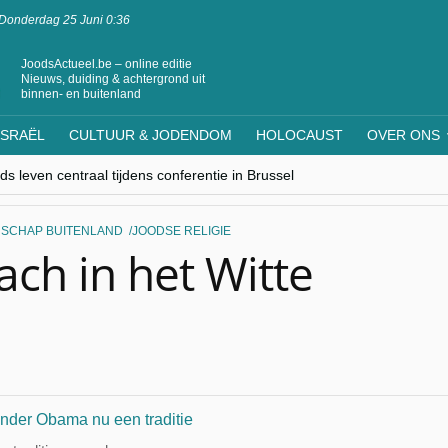
Donderdag 25 Juni 0:36
JoodsActueel.be – online editie
Nieuws, duiding & achtergrond uit
binnen- en buitenland
ISRAËL
CULTUUR & JODENDOM
HOLOCAUST
OVER ONS
s leven centraal tijdens conferentie in Brussel
ere Westen minderheden begrijpt”, Jinnih Beels (Vooruit)
rassing van Oost-Europa
laagdenbank”
SCHAP BUITENLAND
JOODSE RELIGIE
nwerking met Mishpacha voor kosher travel en simchas wereldwijd
ch in het Witte