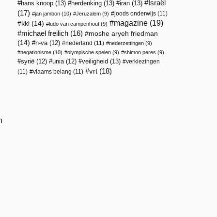
Israël
hans knoop
(13)
herdenking
(13)
iran
(13)
(17)
joods onderwijs
(11)
jan jambon
(10)
Jeruzalem
(9)
magazine
(19)
kkl
(14)
ludo van campenhout
(9)
michael freilich
(16)
moshe aryeh friedman
(14)
n-va
(12)
nederland
(11)
nederzettingen
(9)
negationisme
(10)
olympische spelen
(9)
shimon peres
(9)
veiligheid
(13)
syrië
(12)
unia
(12)
verkiezingen
vrt
(18)
(11)
vlaams belang
(11)
n
n
,