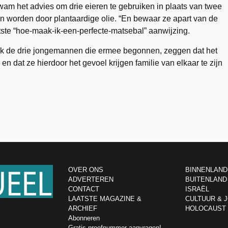
j kwam het advies om drie eieren te gebruiken in plaats van twee
n worden door plantaardige olie. “En bewaar ze apart van de
tste “hoe-maak-ik-een-perfecte-matsebal” aanwijzing.
 ook de drie jongemannen die ermee begonnen, zeggen dat het
en dat ze hierdoor het gevoel krijgen familie van elkaar te zijn
OVER ONS
BINNENLAND
ADVERTEREN
BUITENLAND
CONTACT
ISRAËL
LAATSTE MAGAZINE &
CULTUUR & 
ARCHIEF
HOLOCAUST
Abonneren
Gratis proefnummer aanvragen!