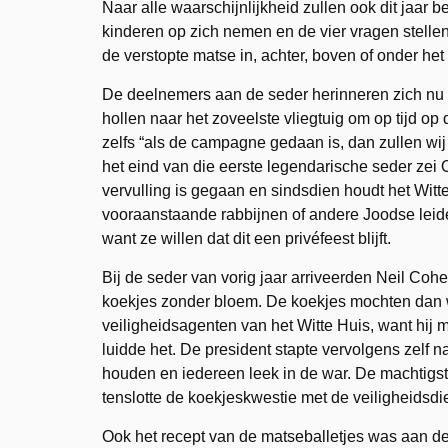
Naar alle waarschijnlijkheid zullen ook dit jaa
kinderen op zich nemen en de vier vragen stelle
de verstopte matse in, achter, boven of onder he
De deelnemers aan de seder herinneren zich nu h
hollen naar het zoveelste vliegtuig om op tijd o
zelfs “als de campagne gedaan is, dan zullen wij 
het eind van die eerste legendarische seder zei 
vervulling is gegaan en sindsdien houdt het Witte 
vooraanstaande rabbijnen of andere Joodse leider
want ze willen dat dit een privéfeest blijft.
Bij de seder van vorig jaar arriveerden Neil Coh
koekjes zonder bloem. De koekjes mochten dan w
veiligheidsagenten van het Witte Huis, want hij 
luidde het. De president stapte vervolgens zelf 
houden en iedereen leek in de war. De machtigst
tenslotte de koekjeskwestie met de veiligheidsdi
Ook het recept van de matseballetjes was aan de