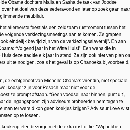
r beide Obama dochters Malia en Sasha de taak van Joodse
n over het doel van deze sederavond en later op zoek gaan naar
t glimmende meubilair.
et allereerste feest als een zeldzaam rustmoment tussen het
p de volgende verkiezingsmeetings aan te komen. Ze grapten
ook eindelijk bevrijd zijn van de verkiezingsslavernij”. En aan
Obama: “Volgend jaar in het Witte Huis!”. Een wens die in
Huis deze traditie elk jaar in stand. Ze zijn ook niet van plan o
s uit te nodigen, zoals het geval is op Chanoeka bijvoorbeeld,
en, de echtgenoot van Michelle Obama’s vriendin, met speciale
el koosjer zijn voor Pesach maar niet voor de
moest ze prompt afstaan. “Geen voedsel naar binnen, punt uit”,
naar de ingangspoort, zijn adviseurs probeerden hem tegen te
e man ter wereld kon geen koekjes krijgen? Adviseur Love wist
ensten op te lossen.
 keukenpieten bezorgd met de extra instructie: “Wij hebben