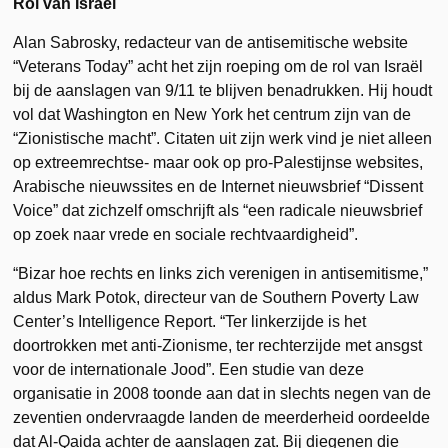
Rol van Israël
Alan Sabrosky, redacteur van de antisemitische website
“Veterans Today” acht het zijn roeping om de rol van Israël
bij de aanslagen van 9/11 te blijven benadrukken. Hij houdt
vol dat Washington en New York het centrum zijn van de
“Zionistische macht”. Citaten uit zijn werk vind je niet alleen
op extreemrechtse- maar ook op pro-Palestijnse websites,
Arabische nieuwssites en de Internet nieuwsbrief “Dissent
Voice” dat zichzelf omschrijft als “een radicale nieuwsbrief
op zoek naar vrede en sociale rechtvaardigheid”.
“Bizar hoe rechts en links zich verenigen in antisemitisme,”
aldus Mark Potok, directeur van de Southern Poverty Law
Center’s Intelligence Report. “Ter linkerzijde is het
doortrokken met anti-Zionisme, ter rechterzijde met ansgst
voor de internationale Jood”. Een studie van deze
organisatie in 2008 toonde aan dat in slechts negen van de
zeventien ondervraagde landen de meerderheid oordeelde
dat Al-Qaida achter de aanslagen zat. Bij diegenen die