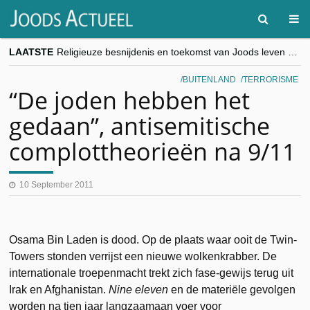
LAATSTE
Religieuze besnijdenis en toekomst van Joods leven centraal tijdens conferentie in Brussel
“Besnijdenisdebat toont hoe moeilijk seculiere Westen minderheden begrijpt”, Jinnih Beels (Vooruit)
CITYTRIP | ROEMENIË – Boekarest: de verrassing van Oost-Europa
BUITENLAND
TERRORISME
“Vandaag zit elke Jood in België op de beklaagdenbank”
“De joden hebben het
goKosher lanceert nieuwe website en samenwerking met Mishpacha voor kosher travel en simchas wereldwijd
gedaan”, antisemitische
complottheorieën na 9/11
10 September 2011
Osama Bin Laden is dood. Op de plaats waar ooit de Twin-
Towers stonden verrijst een nieuwe wolkenkrabber. De
internationale troepenmacht trekt zich fase-gewijs terug uit
Irak en Afghanistan.
Nine eleven
en de materiële gevolgen
worden na tien jaar langzaamaan voer voor