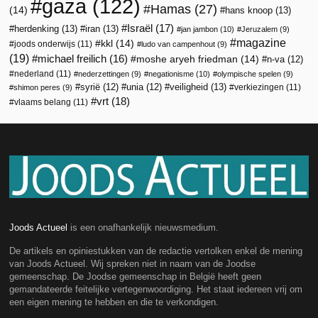
gaza
(122)
Hamas
(27)
(14)
hans knoop
(13)
Israël
(17)
herdenking
(13)
iran
(13)
jan jambon
(10)
Jeruzalem
(9)
magazine
kkl
(14)
joods onderwijs
(11)
ludo van campenhout
(9)
(19)
michael freilich
(16)
moshe aryeh friedman
(14)
n-va
(12)
nederland
(11)
nederzettingen
(9)
negationisme
(10)
olympische spelen
(9)
veiligheid
(13)
syrië
(12)
unia
(12)
verkiezingen
(11)
shimon peres
(9)
vrt
(18)
vlaams belang
(11)
Joods Actueel
is een onafhankelijk nieuwsmedium.
De artikels en opiniestukken van de redactie vertolken enkel de mening
van Joods Actueel. Wij spreken niet in naam van de Joodse
gemeenschap. De Joodse gemeenschap in België heeft geen
gemandateerde feitelijke vertegenwoordiging. Het staat iedereen vrij om
een eigen mening te hebben en die te verkondigen.