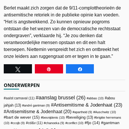
Berlet maakt zich zorgen dat de 9/11-complottheorieën de
antisemitische retoriek in de publieke opinie kan voeden.
“Het is angstwekkend. Zo kunnen opnieuw pogroms
ontstaan die het wezen van de democratische rechtsstaat
ondergraven”, verklaarde hij. “Je zou denken dat
verantwoordelijke mensen opstaan en dit een halt
toeroepen. Niettemin verspreidt het zich en ontbreekt het
onze leiders aan ruggengraat om er tegen in te gaan.”
Tweet
Pin
Share
ONDERWERPEN
aanslag brussel
(26)
abou
aalst carnaval
(11)
abbas
(10)
Antisemitisme & Jodenhaat
(23)
jahjah
(13)
andré gantman
(9)
Antisemitisme & Jodenhaat
(20)
apartheid
(9)
Auschwitz
(10)
bart de wever
(15)
beveiliging
(13)
besnijdenis
(10)
brigitte herremans
fjo
(14)
gantman
cd&v
(11)
(10)
ccojb
(9)
chanoeka
(9)
conflict
(10)