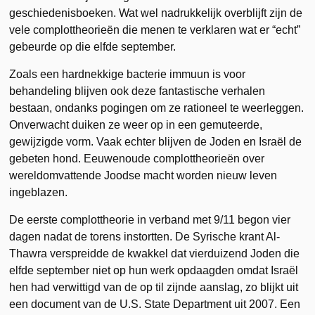
geschiedenisboeken. Wat wel nadrukkelijk overblijft zijn de
vele complottheorieën die menen te verklaren wat er “echt”
gebeurde op die elfde september.
Zoals een hardnekkige bacterie immuun is voor
behandeling blijven ook deze fantastische verhalen
bestaan, ondanks pogingen om ze rationeel te weerleggen.
Onverwacht duiken ze weer op in een gemuteerde,
gewijzigde vorm. Vaak echter blijven de Joden en Israël de
gebeten hond. Eeuwenoude complottheorieën over
wereldomvattende Joodse macht worden nieuw leven
ingeblazen.
De eerste complottheorie in verband met 9/11 begon vier
dagen nadat de torens instortten. De Syrische krant Al-
Thawra verspreidde de kwakkel dat vierduizend Joden die
elfde september niet op hun werk opdaagden omdat Israël
hen had verwittigd van de op til zijnde aanslag, zo blijkt uit
een document van de U.S. State Department uit 2007. Een