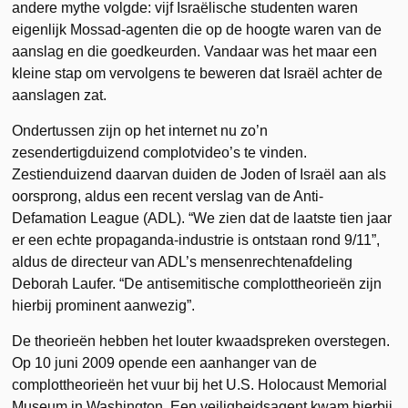
andere mythe volgde: vijf Israëlische studenten waren
eigenlijk Mossad-agenten die op de hoogte waren van de
aanslag en die goedkeurden. Vandaar was het maar een
kleine stap om vervolgens te beweren dat Israël achter de
aanslagen zat.
Ondertussen zijn op het internet nu zo’n
zesendertigduizend complotvideo’s te vinden.
Zestienduizend daarvan duiden de Joden of Israël aan als
oorsprong, aldus een recent verslag van de Anti-
Defamation League (ADL). “We zien dat de laatste tien jaar
er een echte propaganda-industrie is ontstaan rond 9/11”,
aldus de directeur van ADL’s mensenrechtenafdeling
Deborah Laufer. “De antisemitische complottheorieën zijn
hierbij prominent aanwezig”.
De theorieën hebben het louter kwaadspreken overstegen.
Op 10 juni 2009 opende een aanhanger van de
complottheorieën het vuur bij het U.S. Holocaust Memorial
Museum in Washington. Een veiligheidsagent kwam hierbij