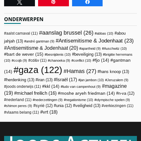
Tweet
Pin
Share
ONDERWERPEN
aanslag brussel
(26)
abou
aalst carnaval
(11)
abbas
(10)
Antisemitisme & Jodenhaat
(23)
jahjah
(13)
andré gantman
(9)
Antisemitisme & Jodenhaat
(20)
apartheid
(9)
Auschwitz
(10)
bart de wever
(15)
beveiliging
(13)
besnijdenis
(10)
brigitte herremans
fjo
(14)
gantman
cd&v
(11)
(10)
ccojb
(9)
chanoeka
(9)
conflict
(10)
gaza
(122)
Hamas
(27)
(14)
hans knoop
(13)
Israël
(17)
herdenking
(13)
iran
(13)
jan jambon
(10)
Jeruzalem
(9)
magazine
kkl
(14)
joods onderwijs
(11)
ludo van campenhout
(9)
(19)
michael freilich
(16)
moshe aryeh friedman
(14)
n-va
(12)
nederland
(11)
nederzettingen
(9)
negationisme
(10)
olympische spelen
(9)
veiligheid
(13)
syrië
(12)
unia
(12)
verkiezingen
(11)
shimon peres
(9)
vrt
(18)
vlaams belang
(11)