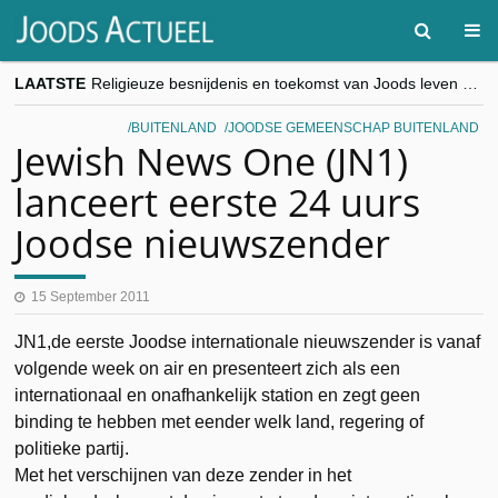
LAATSTE
Religieuze besnijdenis en toekomst van Joods leven centraal tijdens conferentie in Brussel
“Besnijdenisdebat toont hoe moeilijk seculiere Westen minderheden begrijpt”, Jinnih Beels (Vooruit)
CITYTRIP | ROEMENIË – Boekarest: de verrassing van Oost-Europa
BUITENLAND
JOODSE GEMEENSCHAP BUITENLAND
“Vandaag zit elke Jood in België op de beklaagdenbank”
Jewish News One (JN1)
goKosher lanceert nieuwe website en samenwerking met Mishpacha voor kosher travel en simchas wereldwijd
lanceert eerste 24 uurs
Joodse nieuwszender
15 September 2011
JN1,de eerste Joodse internationale nieuwszender is vanaf
volgende week on air en presenteert zich als een
internationaal en onafhankelijk station en zegt geen
binding te hebben met eender welk land, regering of
politieke partij.
Met het verschijnen van deze zender in het