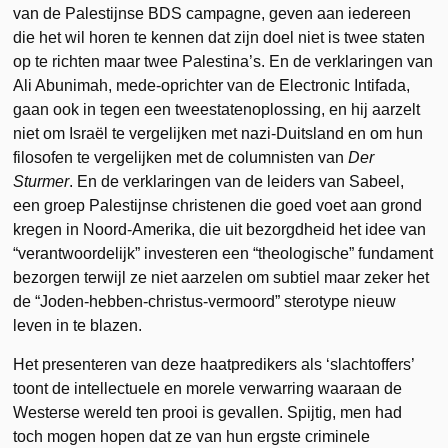
van de Palestijnse BDS campagne, geven aan iedereen
die het wil horen te kennen dat zijn doel niet is twee staten
op te richten maar twee Palestina’s. En de verklaringen van
Ali Abunimah, mede-oprichter van de Electronic Intifada,
gaan ook in tegen een tweestatenoplossing, en hij aarzelt
niet om Israël te vergelijken met nazi-Duitsland en om hun
filosofen te vergelijken met de columnisten van
Der
Sturmer
. En de verklaringen van de leiders van Sabeel,
een groep Palestijnse christenen die goed voet aan grond
kregen in Noord-Amerika, die uit bezorgdheid het idee van
“verantwoordelijk” investeren een “theologische” fundament
bezorgen terwijl ze niet aarzelen om subtiel maar zeker het
de “Joden-hebben-christus-vermoord” sterotype nieuw
leven in te blazen.
Het presenteren van deze haatpredikers als ‘slachtoffers’
toont de intellectuele en morele verwarring waaraan de
Westerse wereld ten prooi is gevallen. Spijtig, men had
toch mogen hopen dat ze van hun ergste criminele