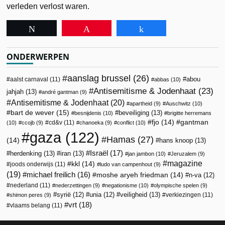
verleden verlost waren.
Tweet
Pin
Share
ONDERWERPEN
aanslag brussel
(26)
abou
aalst carnaval
(11)
abbas
(10)
Antisemitisme & Jodenhaat
(23)
jahjah
(13)
andré gantman
(9)
Antisemitisme & Jodenhaat
(20)
apartheid
(9)
Auschwitz
(10)
bart de wever
(15)
beveiliging
(13)
besnijdenis
(10)
brigitte herremans
fjo
(14)
gantman
cd&v
(11)
(10)
ccojb
(9)
chanoeka
(9)
conflict
(10)
gaza
(122)
Hamas
(27)
(14)
hans knoop
(13)
Israël
(17)
herdenking
(13)
iran
(13)
jan jambon
(10)
Jeruzalem
(9)
magazine
kkl
(14)
joods onderwijs
(11)
ludo van campenhout
(9)
(19)
michael freilich
(16)
moshe aryeh friedman
(14)
n-va
(12)
nederland
(11)
nederzettingen
(9)
negationisme
(10)
olympische spelen
(9)
veiligheid
(13)
syrië
(12)
unia
(12)
verkiezingen
(11)
shimon peres
(9)
vrt
(18)
vlaams belang
(11)