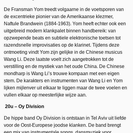
De Fransman Yom treedt volgaarne in de voetsporen van
de excentrieke pionier van de Amerikaanse klezmer,
Naftule Brandwein (1884-1963). Yom heeft echter ook een
uitgebreid modern klankpalet binnen handbereik: van
opzwepende beats en subtiele elektronische toetsen tot
razendsnelle improvisaties op de klarinet. Tijdens deze
ontmoeting vindt Yom zijn gelijke in de Chinese musicus
Wang Li. Deze laatste voelt zich aangetrokken tot de
verstilling en de mystiek van het oude China. De Chinese
mondharp is Wang Li’s trouwe kompaan met een eigen
stem. De karakters en instrumenten van Wang Li en Yom
lijken mijlenver uit elkaar te liggen maar de twee voelen en
vullen elkaar op meesterlijke wijze aan.
20u – Oy Division
De hippe band Oy Division is ontstaan in Tel Aviv uit liefde
voor de Oost-Europese joodse klanken. De band brengt
een mix van instrumentale songs, dansmuziek voor