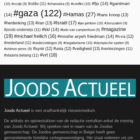
fjo
(14)
gantman
cd&v
(11)
(10)
ccojb
(9)
chanoeka
(9)
conflict
(10)
gaza
(122)
Hamas
(27)
(14)
hans knoop
(13)
Israël
(17)
herdenking
(13)
iran
(13)
jan jambon
(10)
Jeruzalem
(9)
magazine
kkl
(14)
joods onderwijs
(11)
ludo van campenhout
(9)
(19)
michael freilich
(16)
moshe aryeh friedman
(14)
n-va
(12)
nederland
(11)
nederzettingen
(9)
negationisme
(10)
olympische spelen
(9)
veiligheid
(13)
syrië
(12)
unia
(12)
verkiezingen
(11)
shimon peres
(9)
vrt
(18)
vlaams belang
(11)
Joods Actueel
is een onafhankelijk nieuwsmedium.
De artikels en opiniestukken van de redactie vertolken enkel de mening
van Joods Actueel. Wij spreken niet in naam van de Joodse
gemeenschap. De Joodse gemeenschap in België heeft geen
gemandateerde feitelijke vertegenwoordiging. Het staat iedereen vrij om