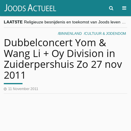
LAATSTE
Religieuze besnijdenis en toekomst van Joods leven centraal tijdens conferentie in Brussel
“Besnijdenisdebat toont hoe moeilijk seculiere Westen minderheden begrijpt”, Jinnih Beels (Vooruit)
CITYTRIP | ROEMENIË – Boekarest: de verrassing van Oost-Europa
BINNENLAND
CULTUUR & JODENDOM
“Vandaag zit elke Jood in België op de beklaagdenbank”
Dubbelconcert Yom &
goKosher lanceert nieuwe website en samenwerking met Mishpacha voor kosher travel en simchas wereldwijd
Wang Li + Oy Division in
Zuiderpershuis Zo 27 nov
2011
11 November 2011