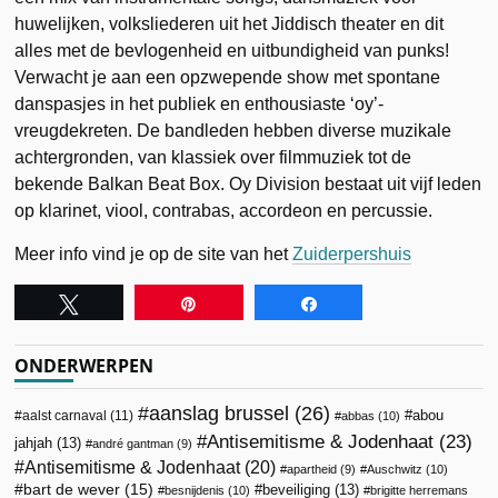
huwelijken, volksliederen uit het Jiddisch theater en dit
alles met de bevlogenheid en uitbundigheid van punks!
Verwacht je aan een opzwepende show met spontane
danspasjes in het publiek en enthousiaste ‘oy’-
vreugdekreten. De bandleden hebben diverse muzikale
achtergronden, van klassiek over filmmuziek tot de
bekende Balkan Beat Box. Oy Division bestaat uit vijf leden
op klarinet, viool, contrabas, accordeon en percussie.
Meer info vind je op de site van het
Zuiderpershuis
Tweet
Pin
Share
ONDERWERPEN
aanslag brussel
(26)
abou
aalst carnaval
(11)
abbas
(10)
Antisemitisme & Jodenhaat
(23)
jahjah
(13)
andré gantman
(9)
Antisemitisme & Jodenhaat
(20)
apartheid
(9)
Auschwitz
(10)
bart de wever
(15)
beveiliging
(13)
besnijdenis
(10)
brigitte herremans