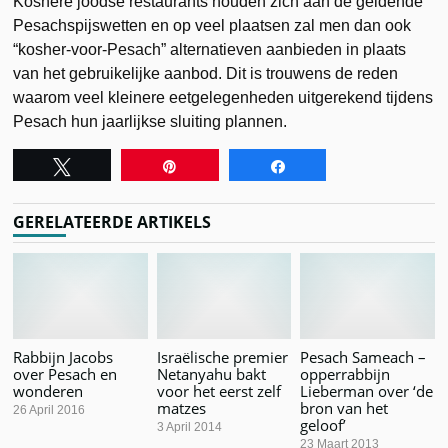
Koshere joodse restaurants houden zich aan de geldende
Pesachspijswetten en op veel plaatsen zal men dan ook
“kosher-voor-Pesach” alternatieven aanbieden in plaats
van het gebruikelijke aanbod. Dit is trouwens de reden
waarom veel kleinere eetgelegenheden uitgerekend tijdens
Pesach hun jaarlijkse sluiting plannen.
Tweet
Pin
Share
GERELATEERDE ARTIKELS
Rabbijn Jacobs
Israëlische premier
Pesach Sameach –
over Pesach en
Netanyahu bakt
opperrabbijn
wonderen
voor het eerst zelf
Lieberman over ‘de
matzes
bron van het
26 April 2016
geloof’
3 April 2014
23 Maart 2013