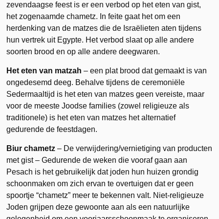
zevendaagse feest is er een verbod op het eten van gist,
het zogenaamde chametz. In feite gaat het om een
herdenking van de matzes die de Israëlieten aten tijdens
hun vertrek uit Egypte. Het verbod slaat op alle andere
soorten brood en op alle andere deegwaren.
Het eten van matzah
– een plat brood dat gemaakt is van
ongedesemd deeg. Behalve tijdens de ceremoniële
Sedermaaltijd is het eten van matzes geen vereiste, maar
voor de meeste Joodse families (zowel religieuze als
traditionele) is het eten van matzes het alternatief
gedurende de feestdagen.
Biur chametz
– De verwijdering/vernietiging van producten
met gist – Gedurende de weken die vooraf gaan aan
Pesach is het gebruikelijk dat joden hun huizen grondig
schoonmaken om zich ervan te overtuigen dat er geen
spoortje “chametz” meer te bekennen valt. Niet-religieuze
Joden grijpen deze gewoonte aan als een natuurlijke
gelegenheid om een voorjaarsschoonmaak te organiseren