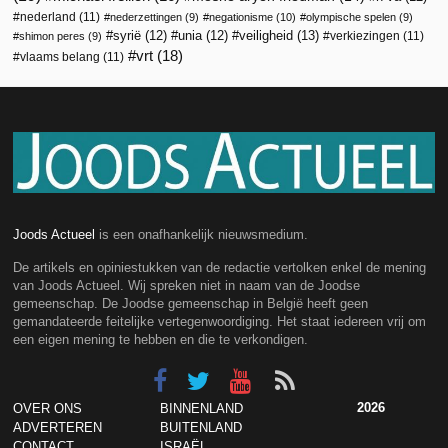
nederland
(11)
nederzettingen
(9)
negationisme
(10)
olympische spelen
(9)
veiligheid
(13)
syrië
(12)
unia
(12)
verkiezingen
(11)
shimon peres
(9)
vrt
(18)
vlaams belang
(11)
Joods Actueel
is een onafhankelijk nieuwsmedium.
De artikels en opiniestukken van de redactie vertolken enkel de mening
van Joods Actueel. Wij spreken niet in naam van de Joodse
gemeenschap. De Joodse gemeenschap in België heeft geen
gemandateerde feitelijke vertegenwoordiging. Het staat iedereen vrij om
een eigen mening te hebben en die te verkondigen.
2026
OVER ONS
BINNENLAND
ADVERTEREN
BUITENLAND
CONTACT
ISRAËL