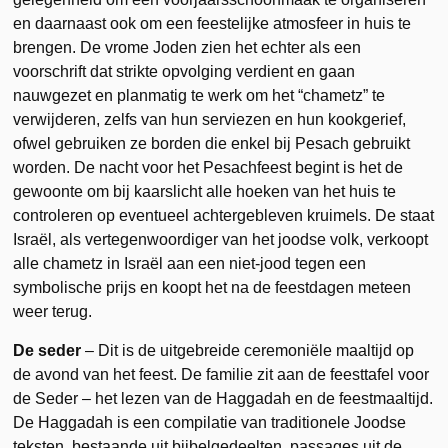
en daarnaast ook om een feestelijke atmosfeer in huis te
brengen. De vrome Joden zien het echter als een
voorschrift dat strikte opvolging verdient en gaan
nauwgezet en planmatig te werk om het “chametz” te
verwijderen, zelfs van hun serviezen en hun kookgerief,
ofwel gebruiken ze borden die enkel bij Pesach gebruikt
worden. De nacht voor het Pesachfeest begint is het de
gewoonte om bij kaarslicht alle hoeken van het huis te
controleren op eventueel achtergebleven kruimels. De staat
Israël, als vertegenwoordiger van het joodse volk, verkoopt
alle chametz in Israël aan een niet-jood tegen een
symbolische prijs en koopt het na de feestdagen meteen
weer terug.
De seder
– Dit is de uitgebreide ceremoniële maaltijd op
de avond van het feest. De familie zit aan de feesttafel voor
de Seder – het lezen van de Haggadah en de feestmaaltijd.
De Haggadah is een compilatie van traditionele Joodse
teksten, bestaande uit bijbelgedeelten, passages uit de