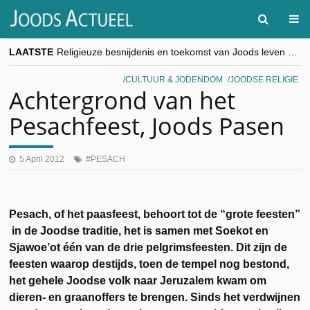
LAATSTE
Religieuze besnijdenis en toekomst van Joods leven centraal tijdens conferentie in Brussel
“Besnijdenisdebat toont hoe moeilijk seculiere Westen minderheden begrijpt”, Jinnih Beels (Vooruit)
CITYTRIP | ROEMENIË – Boekarest: de verrassing van Oost-Europa
CULTUUR & JODENDOM
JOODSE RELIGIE
“Vandaag zit elke Jood in België op de beklaagdenbank”
Achtergrond van het
goKosher lanceert nieuwe website en samenwerking met Mishpacha voor kosher travel en simchas wereldwijd
Pesachfeest, Joods Pasen
5 April 2012
PESACH
Pesach, of het paasfeest, behoort tot de “grote feesten”
in de Joodse traditie, het is samen met Soekot en
Sjawoe’ot één van de drie pelgrimsfeesten. Dit zijn de
feesten waarop destijds, toen de tempel nog bestond,
het gehele Joodse volk naar Jeruzalem kwam om
dieren- en graanoffers te brengen. Sinds het verdwijnen