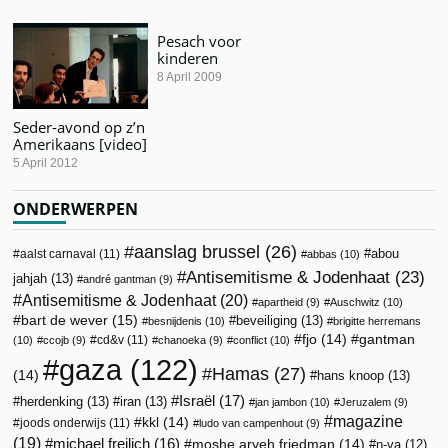
Pesach voor
kinderen
8 April 2009
Seder-avond op z’n
Amerikaans [video]
5 April 2012
ONDERWERPEN
aanslag brussel
(26)
abou
aalst carnaval
(11)
abbas
(10)
Antisemitisme & Jodenhaat
(23)
jahjah
(13)
andré gantman
(9)
Antisemitisme & Jodenhaat
(20)
apartheid
(9)
Auschwitz
(10)
bart de wever
(15)
beveiliging
(13)
besnijdenis
(10)
brigitte herremans
fjo
(14)
gantman
cd&v
(11)
(10)
ccojb
(9)
chanoeka
(9)
conflict
(10)
gaza
(122)
Hamas
(27)
(14)
hans knoop
(13)
Israël
(17)
herdenking
(13)
iran
(13)
jan jambon
(10)
Jeruzalem
(9)
magazine
kkl
(14)
joods onderwijs
(11)
ludo van campenhout
(9)
(19)
michael freilich
(16)
moshe aryeh friedman
(14)
n-va
(12)