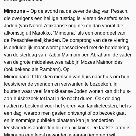
Mimouna –
Op de avond na de zevende dag van Pesach,
die overigens een heilige rustdag is, vieren de sefardische
Joden (van Noord-Afrikaanse origine) en dan vooral die
afkomstig uit Marokko, “Mimouna” als een onderdeel van
de Pesachfeestelijkheden. De oorsprong van deze viering
is onduidelijk maar wordt geassocieerd met de herdenking
van de sterfdag van Rabbi Maimom ben Abraham, de vader
van de grote middeleeuwse rabbijn Mozes Maimonides
(ook bekend als Rambam). Op
Mimounanacht trekken mensen van huis naar huis om hun
feestvierende vrienden en verwanten te bezoeken. In
buurten waar veel Marokkaanse Joden wonen kan dit huis-
aan-huisbezoek tot laat in de nacht duren. Ook de dag
nadien is bestemd voor het vieren van familiefeesten, het is
een dag waarop men gasten ontvangt of op bezoek gaat
en in sommige publieke plaatsen kan je honderden
feestvierders aantreffen bij een picknick. De laatste jaren is
Mimouna een feest geworden waaraan iedereen wil