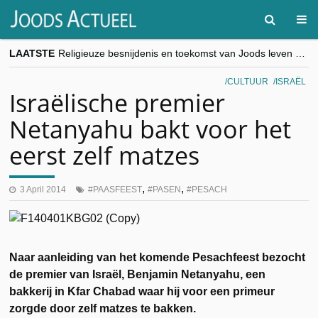
LAATSTE
Religieuze besnijdenis en toekomst van Joods leven centraal tijdens conferentie in Brussel
“Besnijdenisdebat toont hoe moeilijk seculiere Westen minderheden begrijpt”, Jinnih Beels (Vooruit)
CITYTRIP | ROEMENIË – Boekarest: de verrassing van Oost-Europa
CULTUUR
ISRAËL
“Vandaag zit elke Jood in België op de beklaagdenbank”
Israëlische premier
goKosher lanceert nieuwe website en samenwerking met Mishpacha voor kosher travel en simchas wereldwijd
Netanyahu bakt voor het
eerst zelf matzes
,
,
3 April 2014
PAASFEEST
PASEN
PESACH
Naar aanleiding van het komende Pesachfeest bezocht
de premier van Israël, Benjamin Netanyahu, een
bakkerij in Kfar Chabad waar hij voor een primeur
zorgde door zelf matzes te bakken.