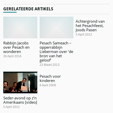
GERELATEERDE ARTIKELS
Achtergrond van
het Pesachfeest,
Joods Pasen
5 April 2012
Rabbijn Jacobs
Pesach Sameach –
over Pesach en
opperrabbijn
wonderen
Lieberman over ‘de
bron van het
26 April 2016
geloof’
23 Maart 2013
Pesach voor
kinderen
8 April 2009
Seder-avond op z’n
Amerikaans [video]
5 April 2012