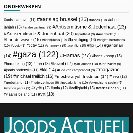
ONDERWERPEN
aanslag brussel
(26)
abou
aalst carnaval
(11)
abbas
(10)
Antisemitisme & Jodenhaat
(23)
jahjah
(13)
andré gantman
(9)
Antisemitisme & Jodenhaat
(20)
apartheid
(9)
Auschwitz
(10)
bart de wever
(15)
beveiliging
(13)
besnijdenis
(10)
brigitte herremans
fjo
(14)
gantman
cd&v
(11)
(10)
ccojb
(9)
chanoeka
(9)
conflict
(10)
gaza
(122)
Hamas
(27)
(14)
hans knoop
(13)
Israël
(17)
herdenking
(13)
iran
(13)
jan jambon
(10)
Jeruzalem
(9)
magazine
kkl
(14)
joods onderwijs
(11)
ludo van campenhout
(9)
(19)
michael freilich
(16)
moshe aryeh friedman
(14)
n-va
(12)
nederland
(11)
nederzettingen
(9)
negationisme
(10)
olympische spelen
(9)
veiligheid
(13)
syrië
(12)
unia
(12)
verkiezingen
(11)
shimon peres
(9)
vrt
(18)
vlaams belang
(11)